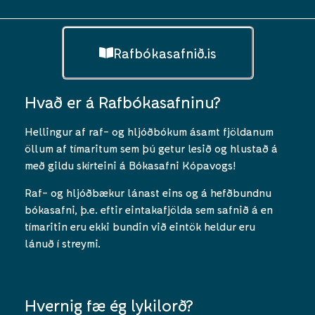
Rafbókasafnið.is
Hvað er á Rafbókasafninu?
Hellingur af raf- og hljóðbókum ásamt fjöldanum
öllum af tímaritum sem þú getur lesið og hlustað á
með gildu skírteini á Bókasafni Kópavogs!
Raf- og hljóðbækur lánast eins og á hefðbundnu
bókasafni, þ.e. eftir eintakafjölda sem safnið á en
tímaritin eru ekki bundin við eintök heldur eru
lánuð í streymi.
Hvernig fæ ég lykilorð?