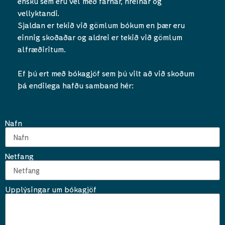
ensku sem eru vel með farnar, hreinar og
vellyktandi.
Sjaldan er tekið við gömlum bókum en þær eru
einnig skoðaðar og aldrei er tekið við gömlum
alfræðiritum.
Ef þú ert með bókagjöf sem þú vilt að við skoðum
þá endilega hafðu samband hér:
Nafn
Netfang
Upplýsingar um bókagjöf