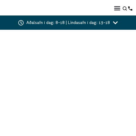
Aðalsafn í dag: 8-18 | Lindasafn í dag: 13-18