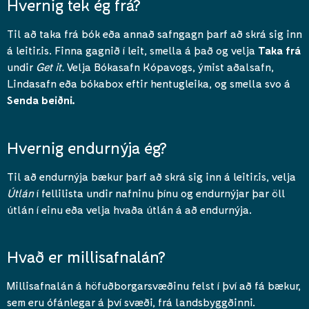
Hvernig tek ég frá?
Til að taka frá bók eða annað safngagn þarf að skrá sig inn
á leitir.is. Finna gagnið í leit, smella á það og velja
Taka frá
undir
Get it.
Velja Bókasafn Kópavogs, ýmist aðalsafn,
Lindasafn eða bókabox eftir hentugleika, og smella svo á
Senda beiðni.
Hvernig endurnýja ég?
Til að endurnýja bækur þarf að skrá sig inn á leitir.is, velja
Útlán
í fellilista undir nafninu þínu og endurnýjar þar öll
útlán í einu eða velja hvaða útlán á að endurnýja.
Hvað er millisafnalán?
Millisafnalán á höfuðborgarsvæðinu felst í því að fá bækur,
sem eru ófánlegar á því svæði, frá landsbyggðinni.