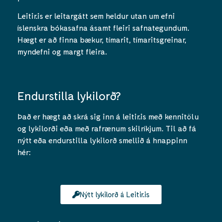
Leitir.is er leitargátt sem heldur utan um efni
íslenskra bókasafna ásamt fleiri safnategundum.
Hægt er að finna bækur, tímarit, tímaritsgreinar,
myndefni og margt fleira.
Endurstilla lykilorð?
Það er hægt að skrá sig inn á leitir.is með kennitölu
og lykilorði eða með rafrænum skilríkjum. Til að fá
nýtt eða endurstilla lykilorð smellið á hnappinn
hér:
Nýtt lykilorð á Leitir.is