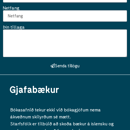
Netfang
Þín tillaga
Senda tillögu
Gjafabækur
Bókasafnið tekur ekki við bókagjöfum nema
ákveðnum skilyrðum sé mætt.
Starfsfólk er tilbúið að skoða bækur á íslensku og