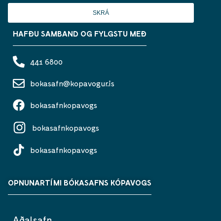
SKRÁ
HAFÐU SAMBAND OG FYLGSTU MEÐ
441 6800
bokasafn@kopavogur.is
bokasafnkopavogs
bokasafnkopavogs
bokasafnkopavogs
OPNUNARTÍMI BÓKASAFNS KÓPAVOGS
Aðalsafn