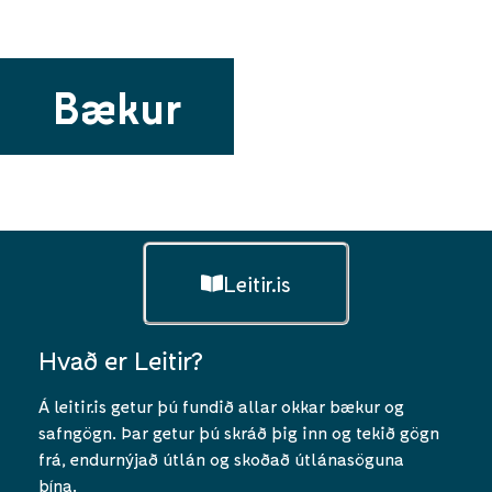
Bækur
Leitir.is
Hvað er Leitir?
Á leitir.is getur þú fundið allar okkar bækur og
safngögn. Þar getur þú skráð þig inn og tekið gögn
frá, endurnýjað útlán og skoðað útlánasöguna
þína.