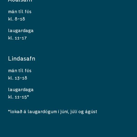
mán til fös
kl. 8-18
laugardaga
kl. 11-17
Lindasafn
mán til fös
kl. 13-18
laugardaga
kl. 11-15*
*lokað á laugardögum í júní, júlí og ágúst