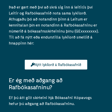
Það er gert með því að skrá sig inn á leitir.is því
Leitir og Rafbókasafnið nota sama lykilorð.
Athugaðu þó að notandinn þinn á Leitum er
kennitalan þín en notandinn á Rafbókasafninu er
númerið á bókasafnsskírteininu þínu (GExxxxxxxx).
Til að fá nýtt eða endurstilla lykilorð smellið á
hnappinn hér:
Nýtt lykilorð á Rafbókasafnið
Er ég með aðgang að
Rafbókasafninu?
Ef þú átt gilt skírteini hjá Bókasafni Kópavogs
hefur þú aðgang að Rafbókasafninu.