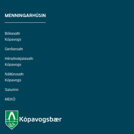
MENNINGARHÚSIN
Bókasafn
Kópavogs
Gerðarsafn
Héraðsskjalasafn
Kópavogs
Náttúrusafn
Kópavogs
Salurinn
MEKÓ