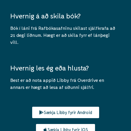
Hvernig á að skila bók?
Bók í láni frá Rafbókasafninu skilast sjálfkrafa að
21 degi liðnum. Hægt er að skila fyrr ef lánþegi
vill.
Hvernig les ég eða hlusta?
Best er að nota appið Libby frá Overdrive en
annars er hægt að lesa af síðunni sjálfri.
Sækja Libby fyrir Android
Sækja Libby fyrir iOS