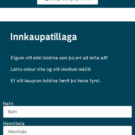
Innkaupatillaga
Eigum við ekki bókina sem þú ert að leita að?
Láttu okkur vita og við skoðum málið.
Ef við kaupum bókina færð þú hana fyrst.
Nafn
Kennitala