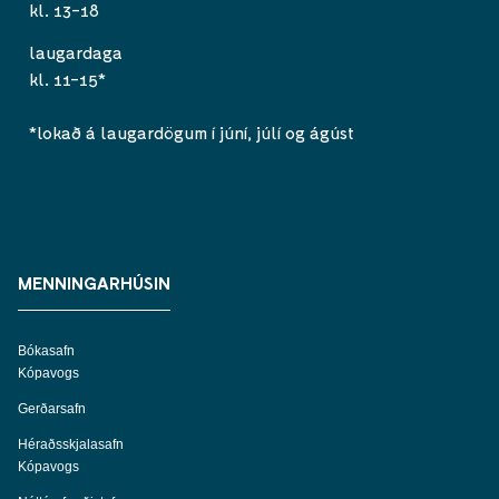
kl. 13-18
laugardaga
kl. 11-15*
*lokað á laugardögum í júní, júlí og ágúst
MENNINGARHÚSIN
Bókasafn
Kópavogs
Gerðarsafn
Héraðsskjalasafn
Kópavogs