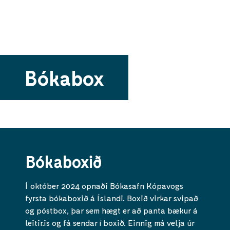
Bókabox
Bókaboxið
Í október 2024 opnaði Bókasafn Kópavogs
fyrsta bókaboxið á Íslandi. Boxið virkar svipað
og póstbox, þar sem hægt er að panta bækur á
leitir.is og fá sendar í boxið. Einnig má velja úr