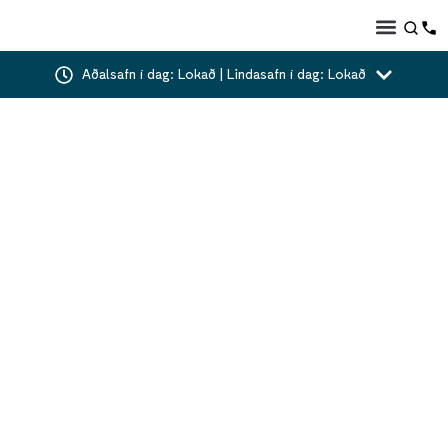
Aðalsafn í dag: Lokað | Lindasafn í dag: Lokað