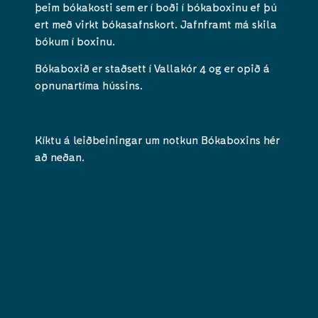
þeim bókakosti sem er í boði í bókaboxinu
ef þú
ert með virkt bókasafnskort
. Jafnframt má skila
bókum í boxinu.
Bókaboxið er staðsett í Vallakór 4 og er opið á
opnunartíma hússins.
Kíktu á leiðbeiningar um notkun Bókaboxins hér
að neðan.