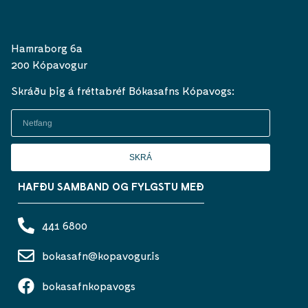
Hamraborg 6a
200 Kópavogur
Skráðu þig á fréttabréf Bókasafns Kópavogs:
SKRÁ
HAFÐU SAMBAND OG FYLGSTU MEÐ
441 6800
bokasafn@kopavogur.is
bokasafnkopavogs