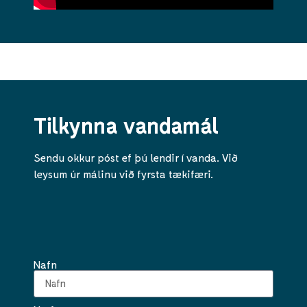
Tilkynna vandamál
Sendu okkur póst ef þú lendir í vanda. Við
leysum úr málinu við fyrsta tækifæri.
Nafn