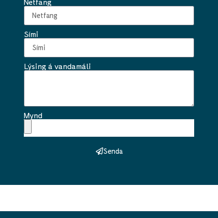
Netfang
Sími
Lýsing á vandamáli
Mynd
Senda