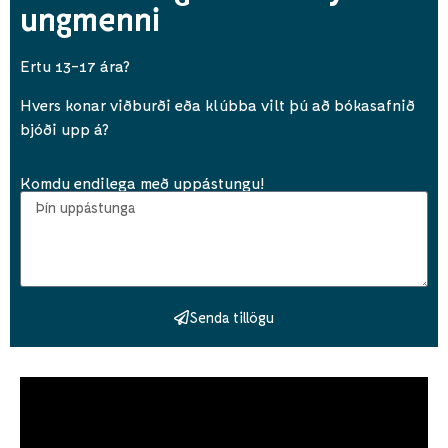
ungmenni
Ertu 13-17 ára?
Hvers konar viðburði eða klúbba vilt þú að bókasafnið
bjóði
upp á?
Komdu endilega með uppástungu!
Senda tillögu