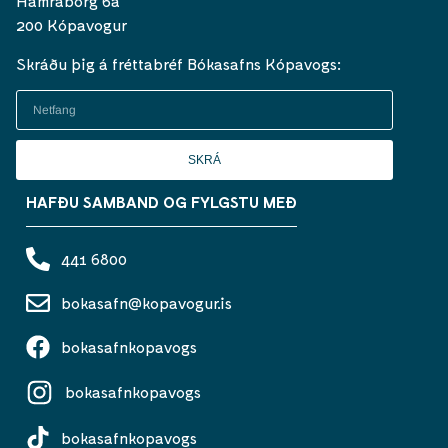
Hamraborg 6a
200 Kópavogur
Skráðu þig á fréttabréf Bókasafns Kópavogs:
SKRÁ
HAFÐU SAMBAND OG FYLGSTU MEÐ
441 6800
bokasafn@kopavogur.is
bokasafnkopavogs
bokasafnkopavogs
bokasafnkopavogs