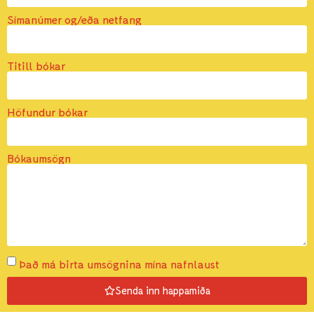
Símanúmer og/eða netfang
Titill bókar
Höfundur bókar
Bókaumsögn
Það má birta umsögnina mína nafnlaust
Senda inn happamiða