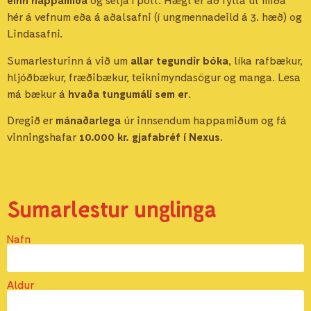
hér á vefnum eða á aðalsafni (í ungmennadeild á 3. hæð) og
Lindasafni.
Sumarlesturinn á við um
allar tegundir bóka
, líka rafbækur,
hljóðbækur, fræðibækur, teiknimyndasögur og manga. Lesa
má bækur á
hvaða tungumáli sem er
.
Dregið er
mánaðarlega
úr innsendum happamiðum og fá
vinningshafar
10.000 kr. gjafabréf í Nexus
.
Sumarlestur unglinga
Nafn
Aldur