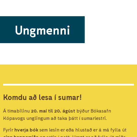
Ungmenni
Komdu að lesa í sumar!
Á tímabilinu
20. maí til 20. ágúst
býður Bókasafn
Kópavogs unglingum að taka þátt í sumarlestri.
Fyrir
hverja bók
sem lesin er eða hlustað er á má fylla út
einn happamiða
og setja í pott. Hægt er að fylla út miða