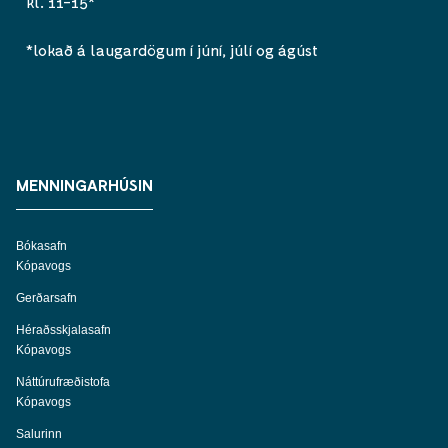
kl. 11-15*
*lokað á laugardögum í júní, júlí og ágúst
MENNINGARHÚSIN
Bókasafn
Kópavogs
Gerðarsafn
Héraðsskjalasafn
Kópavogs
Náttúrufræðistofa
Kópavogs
Salurinn