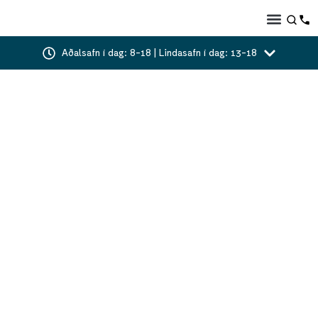
Aðalsafn í dag: 8-18 | Lindasafn í dag: 13-18