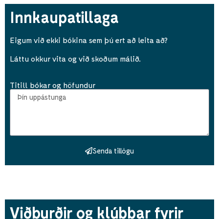
Innkaupatillaga
Eigum við ekki bókina sem þú ert að leita að?
Láttu okkur vita og við skoðum málið.
Titill bókar og höfundur
Senda tillögu
Viðburðir og klúbbar fyrir