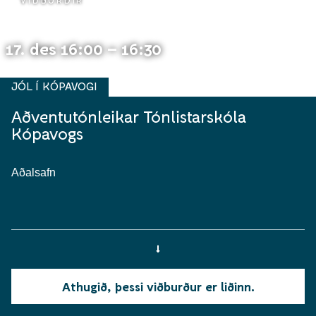
VIÐBURÐIR
17. des 16:00 – 16:30
JÓL Í KÓPAVOGI
Aðventutónleikar Tónlistarskóla
Kópavogs
Aðalsafn
Athugið, þessi viðburður er liðinn.