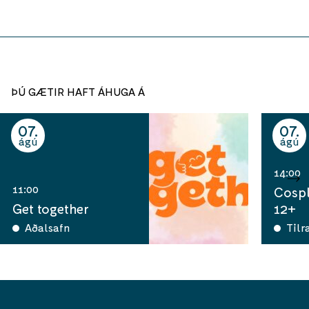
ÞÚ GÆTIR HAFT ÁHUGA Á
07
07
ágú
ágú
14:00
11:00
Cospl
Get together
12+
Aðalsafn
Tilr