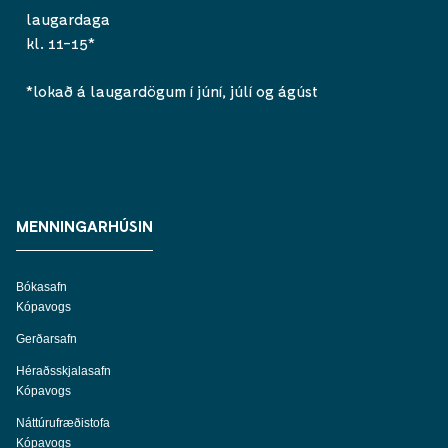
laugardaga
kl. 11-15*
*lokað á laugardögum í júní, júlí og ágúst
MENNINGARHÚSIN
Bókasafn
Kópavogs
Gerðarsafn
Héraðsskjalasafn
Kópavogs
Náttúrufræðistofa
Kópavogs