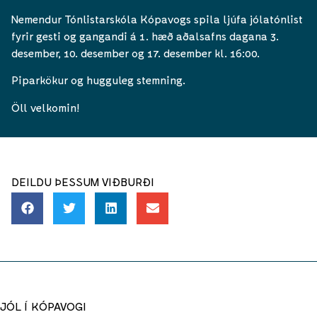
Nemendur Tónlistarskóla Kópavogs spila ljúfa jólatónlist
fyrir gesti og gangandi á 1. hæð aðalsafns dagana 3.
desember, 10. desember og 17. desember kl. 16:00.
Piparkökur og hugguleg stemning.
Öll velkomin!
DEILDU ÞESSUM VIÐBURÐI
JÓL Í KÓPAVOGI