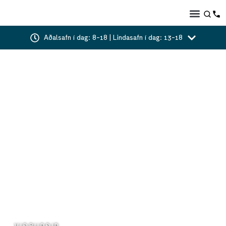
Aðalsafn í dag: 8-18 | Lindasafn í dag: 13-18