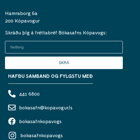
Hamraborg 6a
200 Kópavogur
Skráðu þig á fréttabréf Bókasafns Kópavogs:
SKRÁ
HAFÐU SAMBAND OG FYLGSTU MEÐ
441 6800
bokasafn@kopavogur.is
bokasafnkopavogs
bokasafnkopavogs