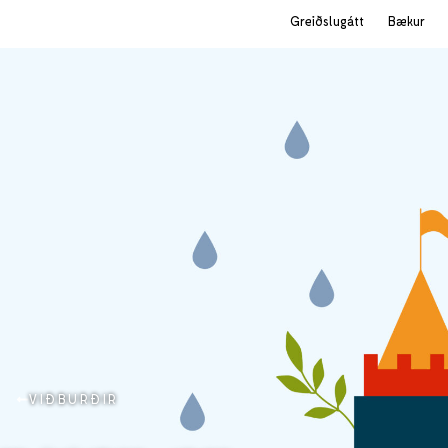
Greiðslugátt
Bækur
VIÐBURÐIR