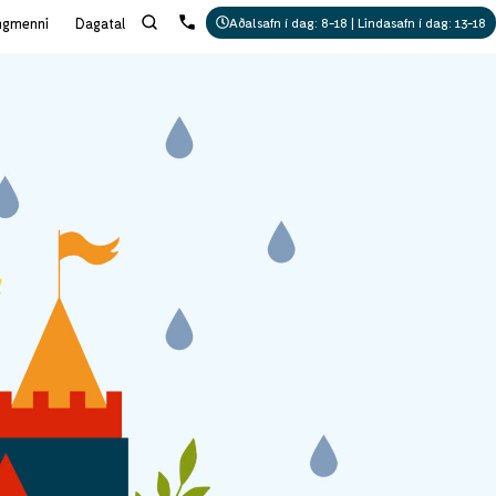
ngmenni
Dagatal
Aðalsafn í dag: 8-18 | Lindasafn í dag: 13-18