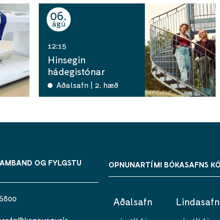
06
ágú
12:15
Hinsegin
hádegistónar
Aðalsafn | 2. hæð
SAMBAND OG FYLGSTU
OPNUNARTÍMI BÓKASAFNS K
 6800
Aðalsafn
Lindasafn
asafn@kopavogur.is