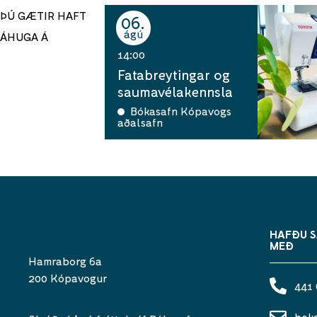
ÞÚ GÆTIR HAFT
06
ágú
ÁHUGA Á
14:00
Fatabreytingar og
saumavélakennsla
Bókasafn Kópavogs
aðalsafn
HAFÐU 
MEÐ
Hamraborg 6a
200 Kópavogur
441
bok