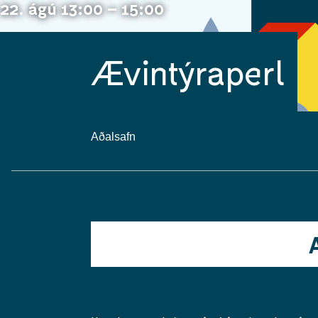
22. ágú 13:00 – 15:00
Ævintýraperl
Aðalsafn