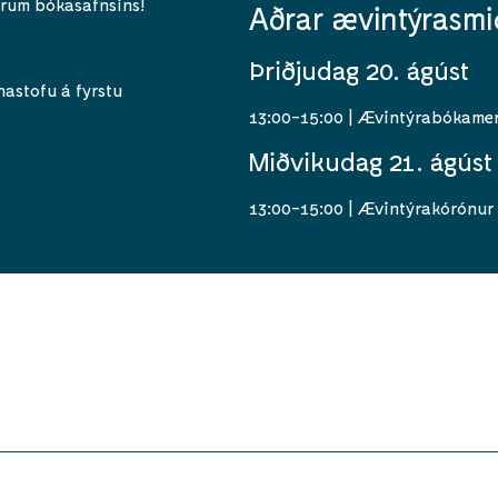
rum bókasafnsins!
Aðrar ævintýrasmi
Þriðjudag 20. ágúst
nastofu á fyrstu
13:00-15:00 | Ævintýrabókamer
Miðvikudag 21. ágúst
13:00-15:00 | Ævintýrakórónur 