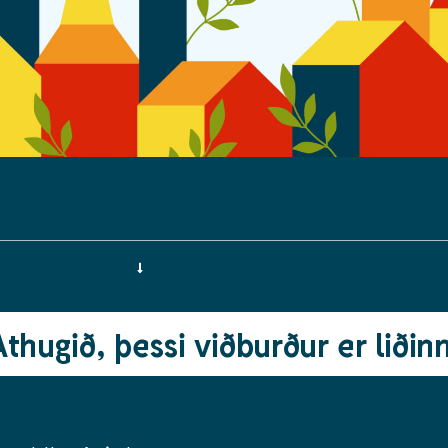
Athugið, þessi viðburður er liðinn