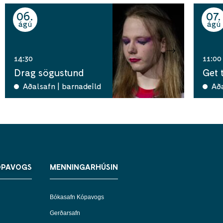
06
07
ágú
ágú
14:30
11:00
Drag sögustund
Get 
Aðalsafn | barnadeild
Að
ÓPAVOGS
MENNINGARHÚSIN
Bókasafn Kópavogs
Gerðarsafn