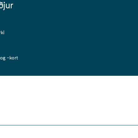
ðjur
ki
og -kort