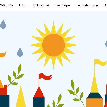
Viðburðir
Fréttir
Bókasafnið
Skólahópar
Fundarherbergi
U