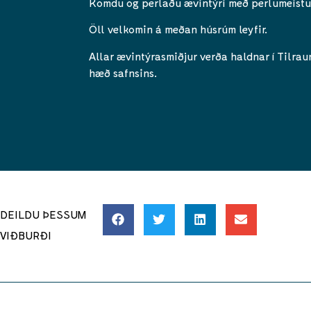
Komdu og perlaðu ævintýri með perlumeistu
Öll velkomin á meðan húsrúm leyfir.
Allar ævintýrasmiðjur verða haldnar í Tilrau
hæð safnsins.
DEILDU ÞESSUM
VIÐBURÐI