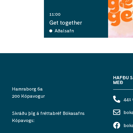
11:00
Get together
Aðalsafn
HAFÐU 
MEÐ
Hamraborg 6a
200 Kópavogur
441
bok
Skráðu þig á fréttabréf Bókasafns
Kópavogs:
bok