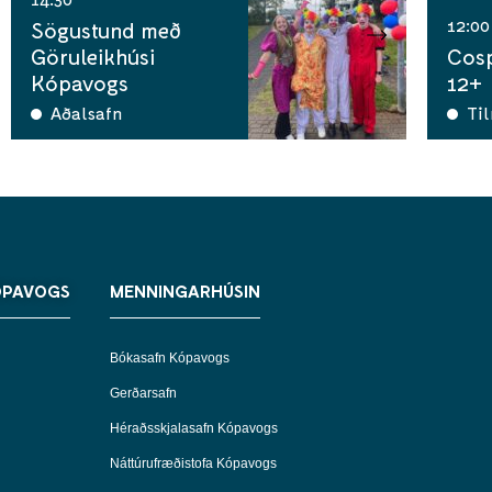
12:00
Sögustund með
Göruleikhúsi
Cosp
Kópavogs
12+
Aðalsafn
Ti
ÓPAVOGS
MENNINGARHÚSIN
Bókasafn Kópavogs
Gerðarsafn
Héraðsskjalasafn Kópavogs
Náttúrufræðistofa Kópavogs