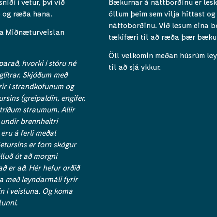
ði í vetur, því við
Bækurnar á náttborðinu er les
b og ræða hana.
öllum þeim sem vilja hittast o
náttoborðinu. Við lesum eina bó
na Miðnæturveislan
tækifæri til að ræða þær bækur
Öll velkomin meðan húsrúm leyf
parað, hvorki í stóru né
til að sjá ykkur.
glitrar. Skjóðum með
rir í strandkofunum og
sins (greipaldin, engifer,
tríðum straumum. Allir
 undir brennheitri
eru á ferli meðal
Setursins er forn skógur
lluð út að morgni
ð er að. Hér hefur orðið
tta með leyndarmáli fyrir
n í veisluna. Og koma
unni.