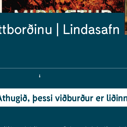
tborðinu | Lindasafn
Athugið, þessi viðburður er liðinn