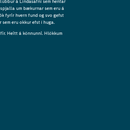
klúbbur á Lindasafni sem hentar
g spjalla um bækurnar sem eru á
k fyrir hvern fund og svo gefst
 sem eru okkur efst í huga.
ir. Heitt á könnunni. Hlökkum