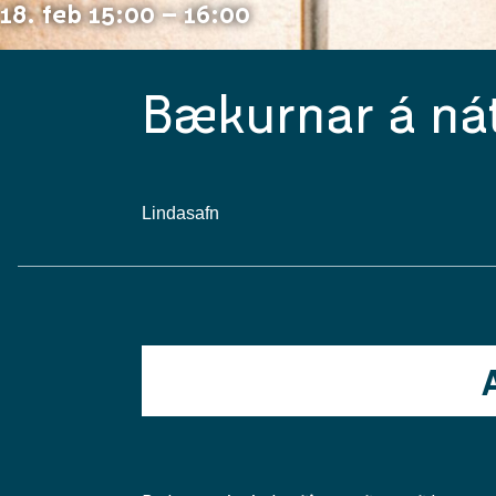
18. feb 15:00 – 16:00
Bækurnar á nát
Lindasafn