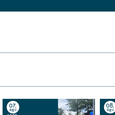
07
08
ágú
ágú
14:30