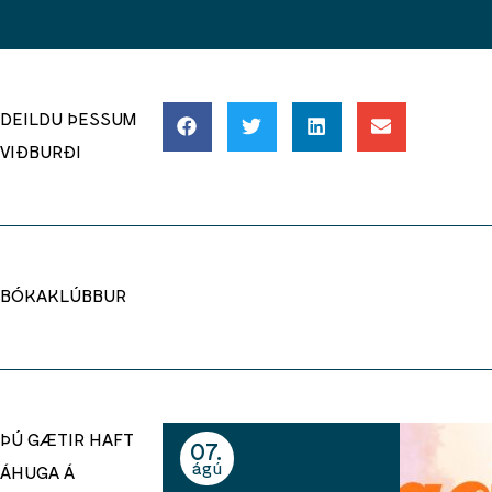
DEILDU ÞESSUM
VIÐBURÐI
BÓKAKLÚBBUR
ÞÚ GÆTIR HAFT
07
ágú
ÁHUGA Á