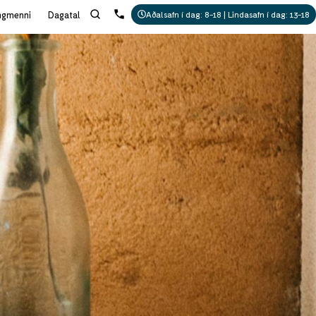
ngmenni
Dagatal
Aðalsafn í dag: 8-18 | Lindasafn í dag: 13-18