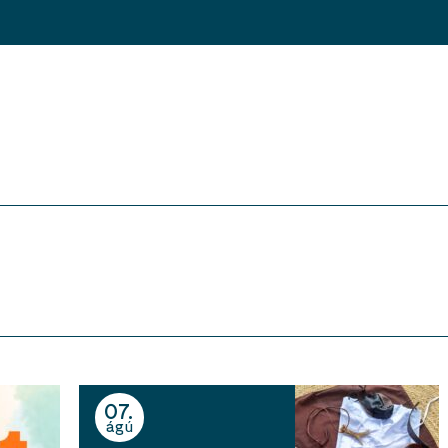
07
ágú