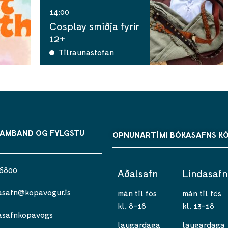
14:00
Cosplay smiðja fyrir
12+
Tilraunastofan
SAMBAND OG FYLGSTU
OPNUNARTÍMI BÓKASAFNS K
 6800
Aðalsafn
Lindasafn
asafn@kopavogur.is
mán til fös
mán til fös
kl. 8-18
kl. 13-18
asafnkopavogs
laugardaga
laugardaga