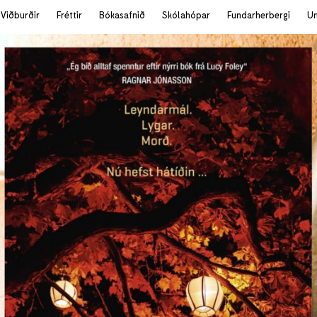
Viðburðir
Fréttir
Bókasafnið
Skólahópar
Fundarherbergi
U