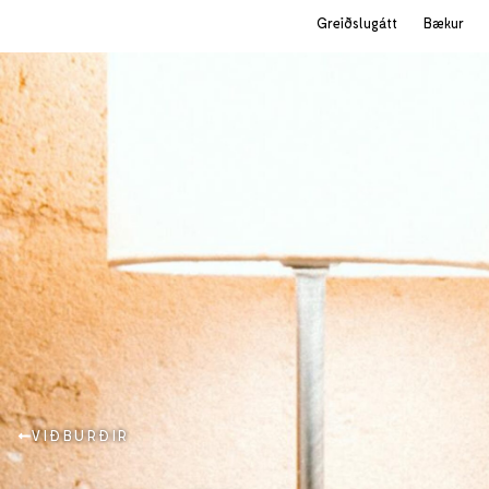
Greiðslugátt
Bækur
VIÐBURÐIR