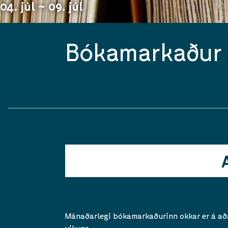
04. júl ~ 09. júl
Bókamarkaður 
Mánaðarlegi bókamarkaðurinn okkar er á að
vikuna.