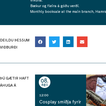
Bækur og fleira á góðu verði.
Monthly booksale at the main branch, Hamr
DEILDU ÞESSUM
VIÐBURÐI
ÞÚ GÆTIR HAFT
08
ágú
ÁHUGA Á
12:00
Cosplay smiðja fyrir