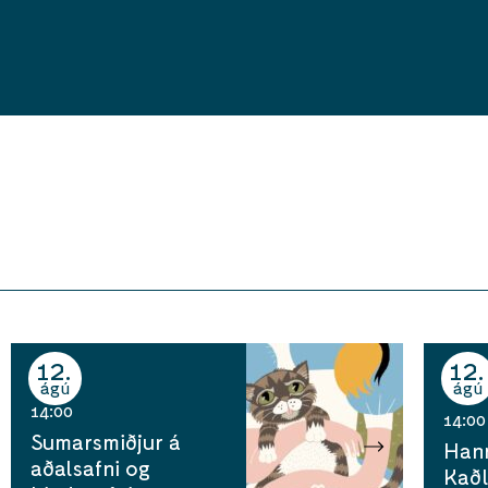
12
12
ágú
ágú
14:00
14:00
Sumarsmiðjur á
Han
aðalsafni og
Kaðl