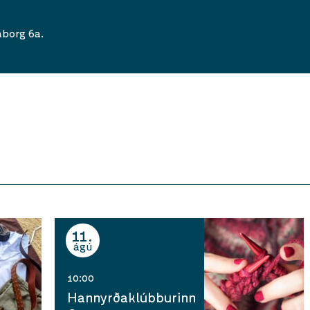
aborg 6a.
11
ágú
10:00
Hannyrðaklúbburinn