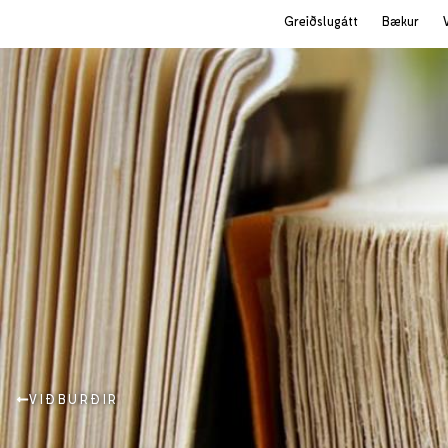
Greiðslugátt
Bækur
VIÐBURÐIR