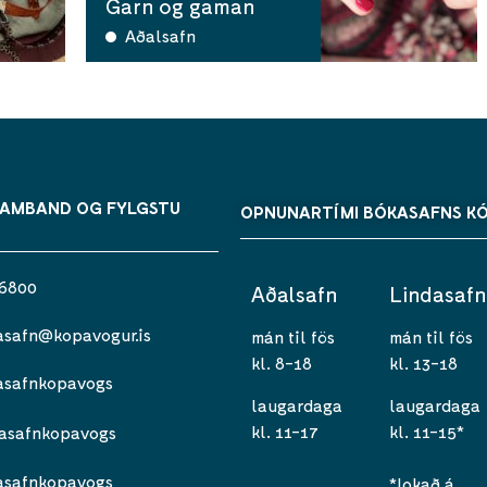
Garn og gaman
Aðalsafn
SAMBAND OG FYLGSTU
OPNUNARTÍMI BÓKASAFNS K
 6800
Aðalsafn
Lindasafn
asafn@kopavogur.is
mán til fös
mán til fös
kl. 8-18
kl. 13-18
asafnkopavogs
laugardaga
laugardaga
kl. 11-17
kl. 11-15*
asafnkopavogs
asafnkopavogs
*lokað á