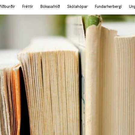
Viðburðir
Fréttir
Bókasafnið
Skólahópar
Fundarherbergi
Un