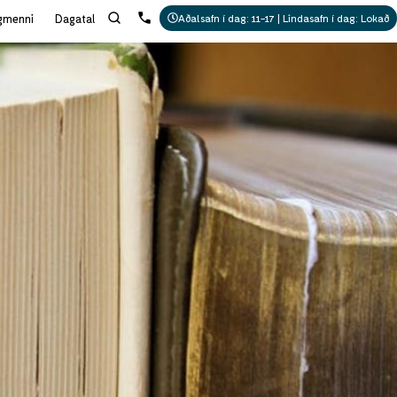
gmenni
Dagatal
Aðalsafn í dag: 11-17 | Lindasafn í dag: Lokað