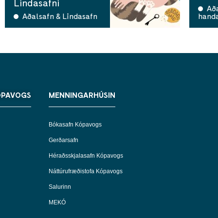
Lindasafni
Aða
Aðalsafn & Lindasafn
hand
ÓPAVOGS
MENNINGARHÚSIN
Bókasafn Kópavogs
Gerðarsafn
Héraðsskjalasafn Kópavogs
Náttúrufræðistofa Kópavogs
Salurinn
MEKÓ