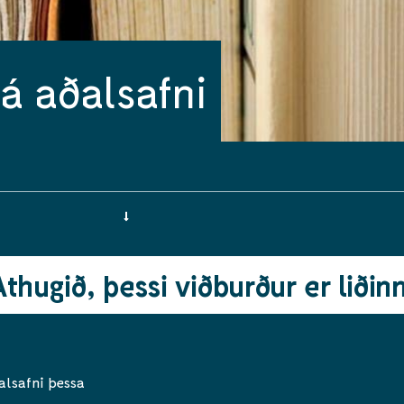
á aðalsafni
Athugið, þessi viðburður er liðinn
alsafni þessa