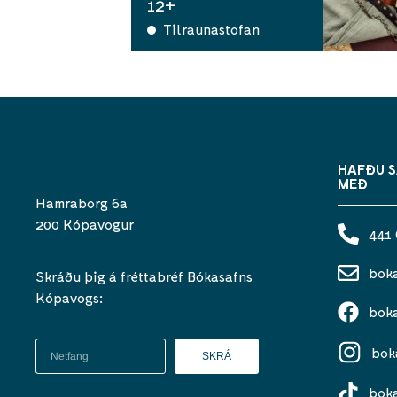
12+
Tilraunastofan
HAFÐU 
MEÐ
Hamraborg 6a
200 Kópavogur
441
bok
Skráðu þig á fréttabréf Bókasafns
Kópavogs:
bok
bok
SKRÁ
bok