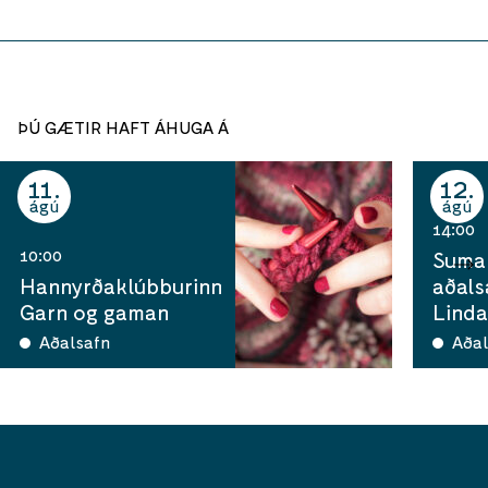
ÞÚ GÆTIR HAFT ÁHUGA Á
11
12
ágú
ágú
14:00
10:00
Sumar
Hannyrðaklúbburinn
aðals
Garn og gaman
Linda
Aðalsafn
Aðal