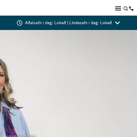
Aðalsafn í dag: Lokað | Lindasafn í dag: Lokað