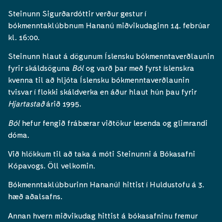
Steinunn Sigurðardóttir verður gestur í
bókmenntaklúbbnum Hananú miðvikudaginn 14. febrúar
kl. 16:00.
Steinunn hlaut á dögunum Íslensku bókmenntaverðlaunin
fyrir skáldsöguna
Ból
og varð þar með fyrst íslenskra
kvenna til að hljóta Íslensku bókmenntaverðlaunin
tvisvar í flokki skáldverka en áður hlaut hún þau fyrir
Hjartastað
árið 1995.
Ból
hefur fengið frábærar viðtökur lesenda og glimrandi
dóma.
Við hlökkum til að taka á móti Steinunni á Bókasafni
Kópavogs. Öll velkomin.
Bókmenntaklúbburinn Hananú! hittist í Huldustofu á 3.
hæð aðalsafns.
Annan hvern miðvikudag hittist á bókasafninu fremur