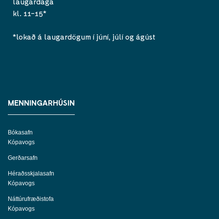
laugardaga
kl. 11-15*
*lokað á laugardögum í júní, júlí og ágúst
MENNINGARHÚSIN
Bókasafn
Kópavogs
Gerðarsafn
Héraðsskjalasafn
Kópavogs
Náttúrufræðistofa
Kópavogs