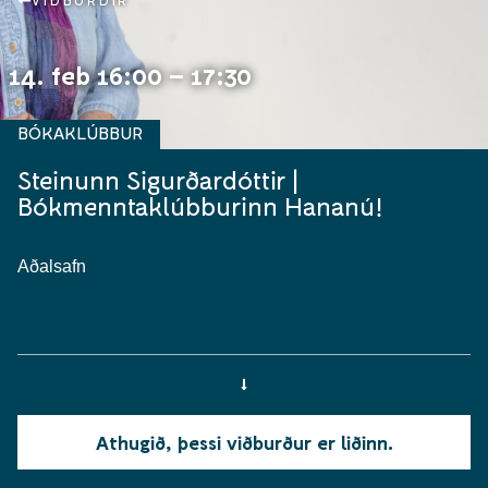
VIÐBURÐIR
14. feb 16:00 – 17:30
BÓKAKLÚBBUR
Steinunn Sigurðardóttir |
Bókmenntaklúbburinn Hananú!
Aðalsafn
Athugið, þessi viðburður er liðinn.