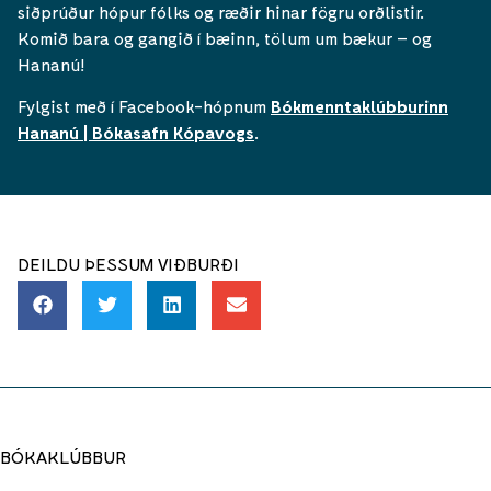
siðprúður hópur fólks og ræðir hinar fögru orðlistir.
Komið bara og gangið í bæinn, tölum um bækur – og
Hananú!
Fylgist með í Facebook-hópnum
Bókmenntaklúbburinn
Hananú | Bókasafn Kópavogs
.
DEILDU ÞESSUM VIÐBURÐI
BÓKAKLÚBBUR