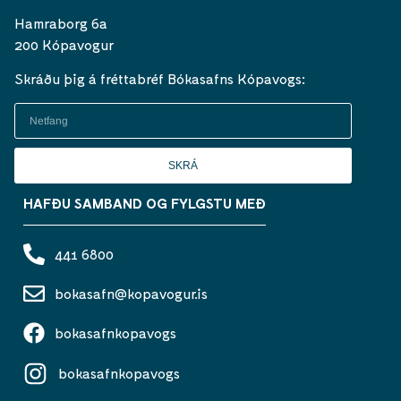
Hamraborg 6a
200 Kópavogur
Skráðu þig á fréttabréf Bókasafns Kópavogs:
SKRÁ
HAFÐU SAMBAND OG FYLGSTU MEÐ
441 6800
bokasafn@kopavogur.is
bokasafnkopavogs
bokasafnkopavogs