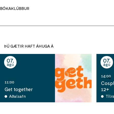
BÓKAKLÚBBUR
ÞÚ GÆTIR HAFT ÁHUGA Á
07
07
ágú
ágú
14:00
11:00
Cospl
Get together
12+
Aðalsafn
Tilr