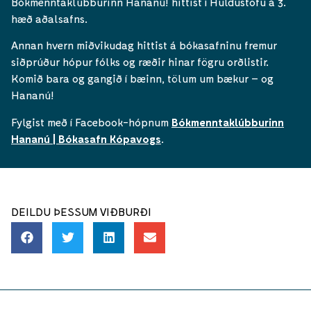
Bókmenntaklúbburinn Hananú! hittist í Huldustofu á 3.
hæð aðalsafns.
Annan hvern miðvikudag hittist á bókasafninu fremur
siðprúður hópur fólks og ræðir hinar fögru orðlistir.
Komið bara og gangið í bæinn, tölum um bækur – og
Hananú!
Fylgist með í Facebook-hópnum
Bókmenntaklúbburinn
Hananú | Bókasafn Kópavogs
.
DEILDU ÞESSUM VIÐBURÐI