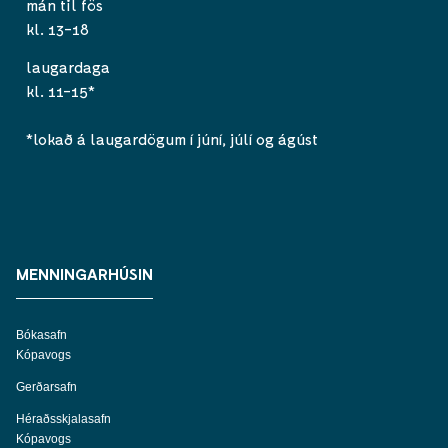
mán til fös
kl. 13-18
laugardaga
kl. 11-15*
*lokað á laugardögum í júní, júlí og ágúst
MENNINGARHÚSIN
Bókasafn
Kópavogs
Gerðarsafn
Héraðsskjalasafn
Kópavogs