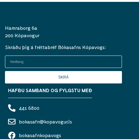
Hamraborg 6a
200 Kópavogur
Skráðu þig á fréttabréf Bókasafns Kópavogs:
SKRÁ
HAFÐU SAMBAND OG FYLGSTU MEÐ
441 6800
bokasafn@kopavogur.is
bokasafnkopavogs