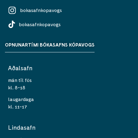
bokasafnkopavogs
bokasafnkopavogs
OPNUNARTÍMI BÓKASAFNS KÓPAVOGS
Aðalsafn
mán til fös
kl. 8-18
laugardaga
kl. 11-17
Lindasafn