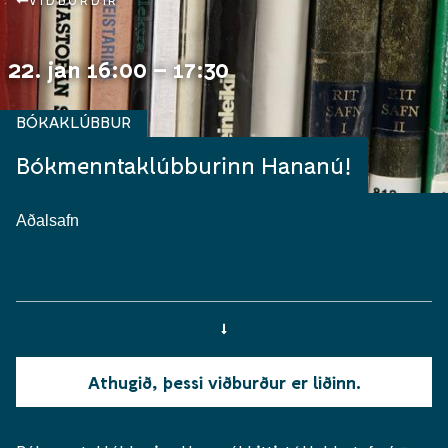
VIÐBURÐIR
22. jan 16:00 – 17:30
BÓKAKLÚBBUR
Bókmenntaklúbburinn Hananú!
Aðalsafn
Athugið, þessi viðburður er liðinn.