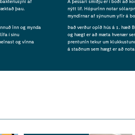
bakteríusýni af
Á þessari smiðju er í boði að k
ræktað þau.
nýtt líf. Hópurinn notar sólarp
myndirnar af sýnunum yfir á bo
önnuð inn og mynda
Það verður opið hús á 1. hæð B
ifa í sínu
og hægt er að mæta hvenær sem 
meinast og vinna
prentunin tekur um klukkustund
á staðnum sem hægt er að nota 