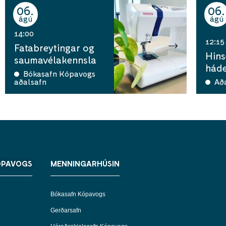
06
06
ágú
ágú
14:00
12:15
Fatabreytingar og
Hins
saumavélakennsla
háde
Bókasafn Kópavogs
aðalsafn
Aða
ÓPAVOGS
MENNINGARHÚSIN
Bókasafn Kópavogs
Gerðarsafn