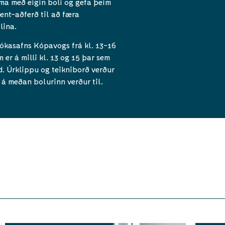
oma með eigin boli og gefa þeim
rent-aðferð til að færa
lina.
ókasafns Kópavogs frá kl. 13-16
er á milli kl. 13 og 15 þar sem
. Úrklippu og teikniborð verður
á meðan bolurinn verður til.