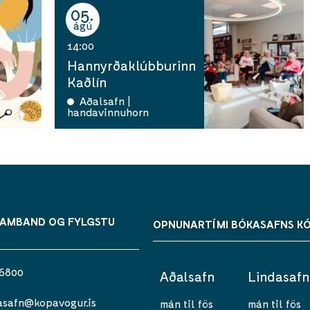
05
ágú
14:00
Hannyrðaklúbburinn
Kaðlín
Aðalsafn |
handavinnuhorn
SAMBAND OG FYLGSTU
OPNUNARTÍMI BÓKASAFNS K
 6800
Aðalsafn
Lindasafn
asafn@kopavogur.is
mán til fös
mán til fös