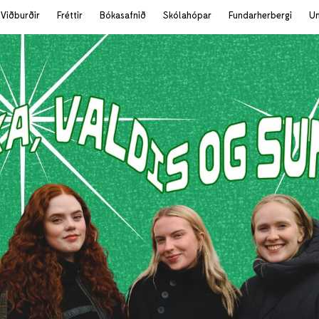
Viðburðir
Fréttir
Bókasafnið
Skólahópar
Fundarherbergi
U