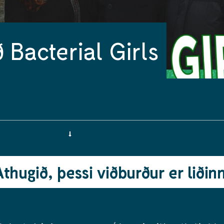
Bacterial Girls
Athugið, þessi viðburður er liðinn