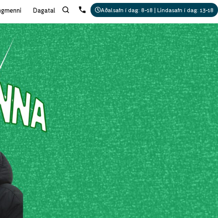
ngmenni
Dagatal
Aðalsafn í dag: 8-18 | Lindasafn í dag: 13-18