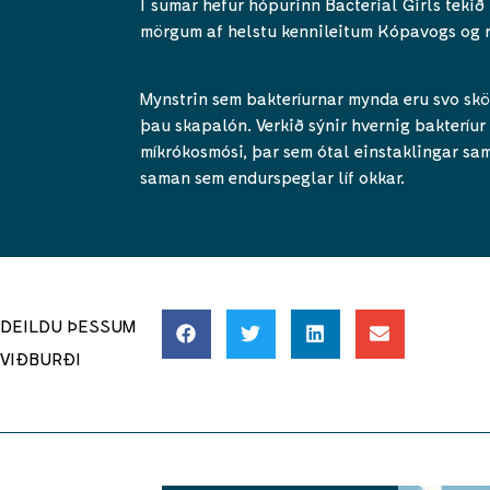
Í sumar hefur hópurinn Bacterial Girls tekið 
mörgum af helstu kennileitum Kópavogs og 
Mynstrin sem bakteríurnar mynda eru svo sk
þau skapalón. Verkið sýnir hvernig bakteríur l
míkrókosmósi, þar sem ótal einstaklingar sa
saman sem endurspeglar líf okkar.
DEILDU ÞESSUM
VIÐBURÐI