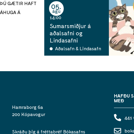
ÞÚ GÆTIR HAFT
05
ágú
ÁHUGA Á
14:00
Sumarsmiðjur á
aðalsafni og
Lindasafni
Aðalsafn & Lindasafn
HAFÐU 
MEÐ
Hamraborg 6a
200 Kópavogur
441
bok
Skráðu þig á fréttabréf Bókasafns