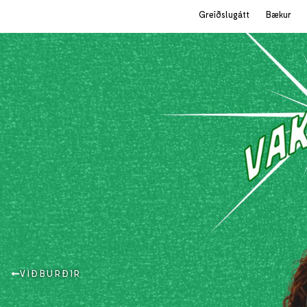
Greiðslugátt
Bækur
VIÐBURÐIR