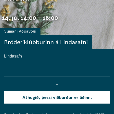
VIÐBURÐIR
14. júl 14:00 – 16:00
Sumar í Kópavogi
Bróderíklúbburinn á Lindasafni
Lindasafn
Athugið, þessi viðburður er liðinn.