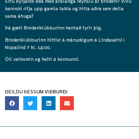
Ertu byrjandi eða með áralanga reynslu af bróderíi? Viltu
kannski rifja upp gamla takta og hitta aðra sem deila
sama áhuga?
Þá gæti Bróderíklúbburinn hentað fyrir þig.
Bróderíklúbburinn hittist á mánudögum á Lindasafni í
Núpalind 7 kl. 14:00.
Öll velkomin og heitt á könnunni.
DEILDU ÞESSUM VIÐBURÐI