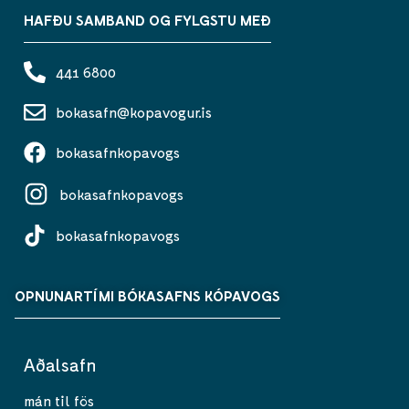
HAFÐU SAMBAND OG FYLGSTU MEÐ
441 6800
bokasafn@kopavogur.is
bokasafnkopavogs
bokasafnkopavogs
bokasafnkopavogs
OPNUNARTÍMI BÓKASAFNS KÓPAVOGS
Aðalsafn
mán til fös