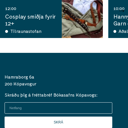
12:00
10:00
Cosplay smiðja fyrir
Hann
12+
Garn
Tilraunastofan
Aðal
Hamraborg 6a
200 Kópavogur
Skráðu þig á fréttabréf Bókasafns Kópavogs:
SKRÁ