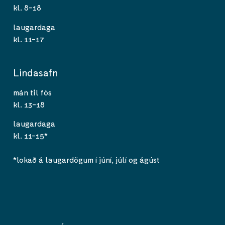
kl. 8-18
laugardaga
kl. 11-17
Lindasafn
mán til fös
kl. 13-18
laugardaga
kl. 11-15*
*lokað á laugardögum í júní, júlí og ágúst