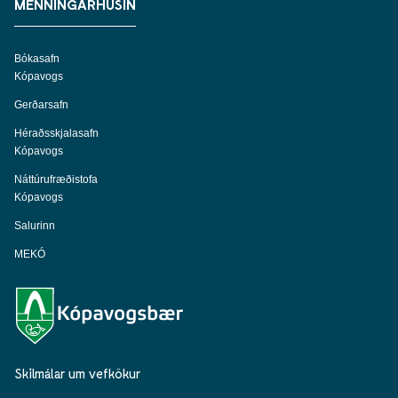
MENNINGARHÚSIN
Bókasafn
Kópavogs
Gerðarsafn
Héraðsskjalasafn
Kópavogs
Náttúrufræðistofa
Kópavogs
Salurinn
MEKÓ
Skilmálar um vefkökur