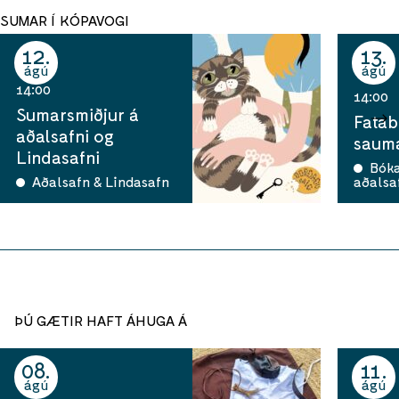
SUMAR Í KÓPAVOGI
12
13
ágú
ágú
14:00
14:00
Sumarsmiðjur á
Fatab
aðalsafni og
sauma
Lindasafni
Bók
Aðalsafn & Lindasafn
aðalsa
ÞÚ GÆTIR HAFT ÁHUGA Á
08
11
ágú
ágú