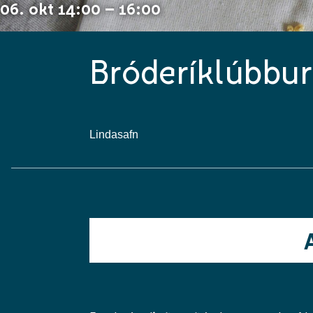
06. okt 14:00 – 16:00
Bróderíklúbbur
Lindasafn