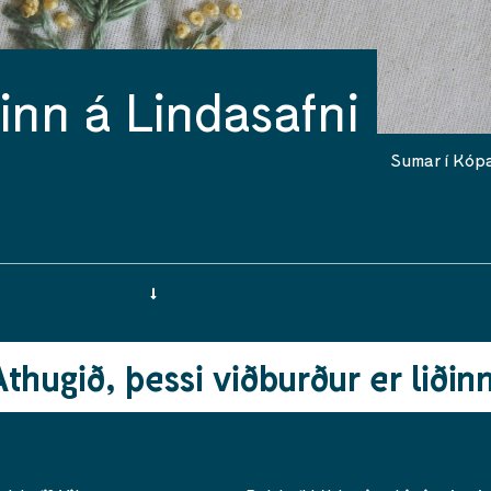
inn á Lindasafni
Sumar í Kóp
Athugið, þessi viðburður er liðinn