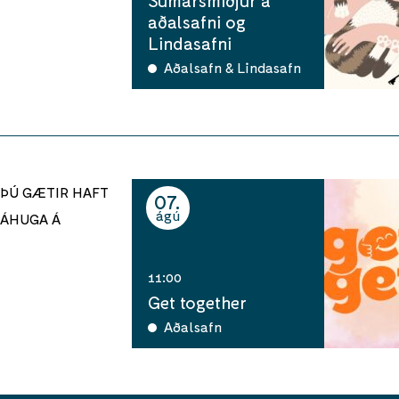
aðalsafni og
Lindasafni
Aðalsafn & Lindasafn
ÞÚ GÆTIR HAFT
07
ágú
ÁHUGA Á
11:00
Get together
Aðalsafn