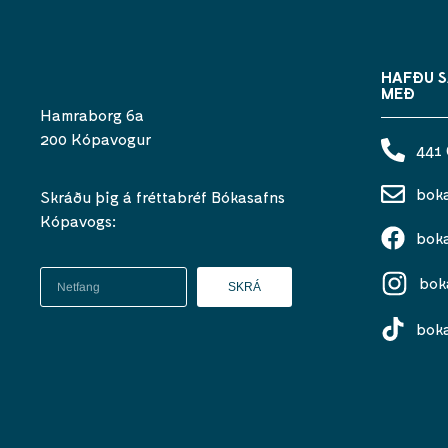
HAFÐU 
MEÐ
Hamraborg 6a
200 Kópavogur
441
bok
Skráðu þig á fréttabréf Bókasafns
Kópavogs:
bok
bok
SKRÁ
bok