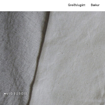
Greiðslugátt
Bækur
VIÐBURÐIR