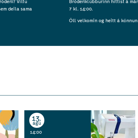
óderíi? Viltu
Bróderíklúbburinn hittist á má
 sem deila sama
7 kl. 14:00.
Öll velkomin og heitt á könnun
13
ágú
14:00