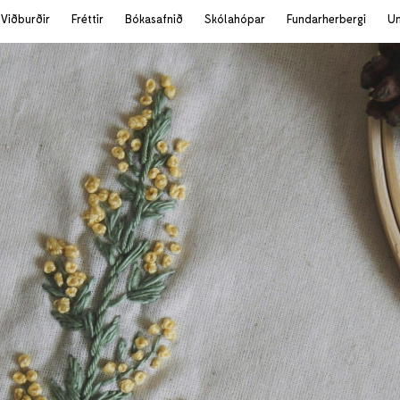
Viðburðir
Fréttir
Bókasafnið
Skólahópar
Fundarherbergi
U