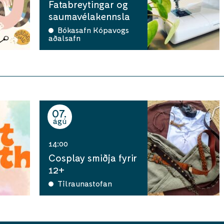
Fatabreytingar og
saumavélakennsla
Bókasafn Kópavogs
aðalsafn
07
ágú
14:00
Cosplay smiðja fyrir
12+
Tilraunastofan