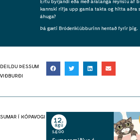
Ertu byrjandi eða með áralanga reynslu af br
kannski rifja upp gamla takta og hitta aðra
áhuga?
Þá gæti Bróderíklúbburinn hentað fyrir þig.
DEILDU ÞESSUM
VIÐBURÐI
SUMAR Í KÓPAVOGI
12
ágú
14:00
Sumarsmiðjur á