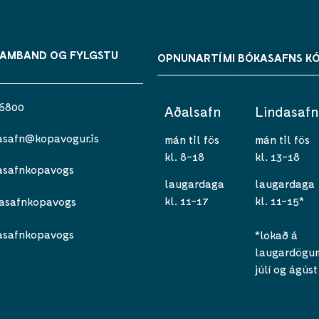
SAMBAND OG FYLGSTU
OPNUNARTÍMI BÓKASAFNS K
 6800
Aðalsafn
Lindasafn
asafn@kopavogur.is
mán til fös
mán til fös
kl. 8-18
kl. 13-18
asafnkopavogs
laugardaga
laugardaga
kl. 11-17
kl. 11-15*
asafnkopavogs
asafnkopavogs
*lokað á
laugardögum 
júlí og ágúst