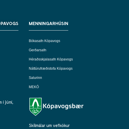
ÓPAVOGS
MENNINGARHÚSIN
Bókasafn Kópavogs
Gerðarsafn
Héraðsskjalasafn Kópavogs
Náttúrufræðistofa Kópavogs
Salurinn
MEKÓ
í júní,
Skilmálar um vefkökur