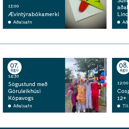
13:00
aðal
Ævintýrabókamerki
Lind
Aðalsafn
Aða
07
08
ágú
ágú
14:30
12:00
Sögustund með
Göruleikhúsi
Cosp
Kópavogs
12+
Aðalsafn
Ti