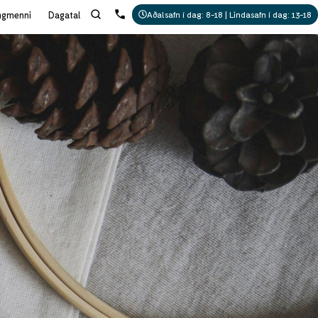
ngmenni
Dagatal
Aðalsafn í dag: 8-18 | Lindasafn í dag: 13-18