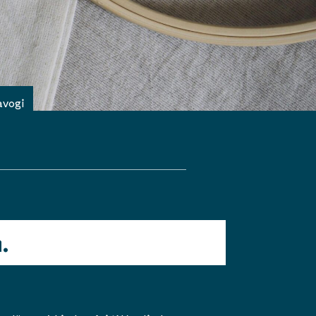
avogi
.