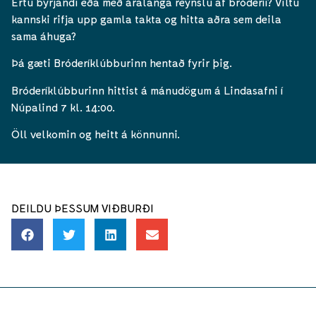
Ertu byrjandi eða með áralanga reynslu af bróderíi? Viltu
kannski rifja upp gamla takta og hitta aðra sem deila
sama áhuga?
Þá gæti Bróderíklúbburinn hentað fyrir þig.
Bróderíklúbburinn hittist á mánudögum á Lindasafni í
Núpalind 7 kl. 14:00.
Öll velkomin og heitt á könnunni.
DEILDU ÞESSUM VIÐBURÐI