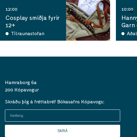
12:00
10:00
Cosplay smiðja fyrir
Hann
12+
Garn
Tilraunastofan
Aðal
Hamraborg 6a
200 Kópavogur
Skráðu þig á fréttabréf Bókasafns Kópavogs:
SKRÁ