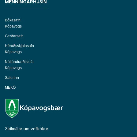
MENNINGARHÚSIN
Bókasafn
Kópavogs
Gerðarsafn
Héraðsskjalasafn
Kópavogs
Náttúrufræðistofa
Kópavogs
Salurinn
MEKÓ
Skilmálar um vefkökur