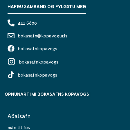
HAFÐU SAMBAND OG FYLGSTU MEÐ
441 6800
bokasafn@kopavogur.is
bokasafnkopavogs
bokasafnkopavogs
bokasafnkopavogs
OPNUNARTÍMI BÓKASAFNS KÓPAVOGS
Aðalsafn
mán til fös