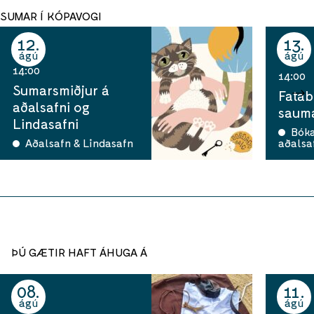
SUMAR Í KÓPAVOGI
12
13
ágú
ágú
14:00
14:00
Sumarsmiðjur á
Fatab
aðalsafni og
sauma
Lindasafni
Bók
Aðalsafn & Lindasafn
aðalsa
ÞÚ GÆTIR HAFT ÁHUGA Á
08
11
ágú
ágú