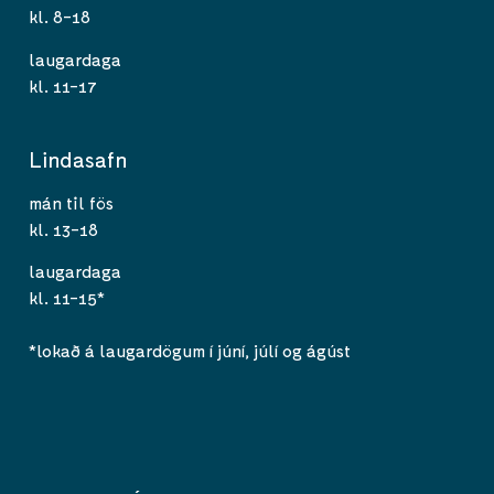
kl. 8-18
laugardaga
kl. 11-17
Lindasafn
mán til fös
kl. 13-18
laugardaga
kl. 11-15*
*lokað á laugardögum í júní, júlí og ágúst