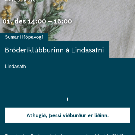
VIÐBURÐIR
01. des 14:00 – 16:00
Sumar í Kópavogi
Bróderíklúbburinn á Lindasafni
Lindasafn
Athugið, þessi viðburður er liðinn.