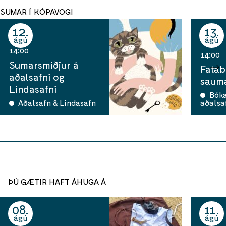
SUMAR Í KÓPAVOGI
12
13
ágú
ágú
14:00
14:00
Sumarsmiðjur á
Fatab
aðalsafni og
sauma
Lindasafni
Bók
Aðalsafn & Lindasafn
aðalsa
ÞÚ GÆTIR HAFT ÁHUGA Á
08
11
ágú
ágú