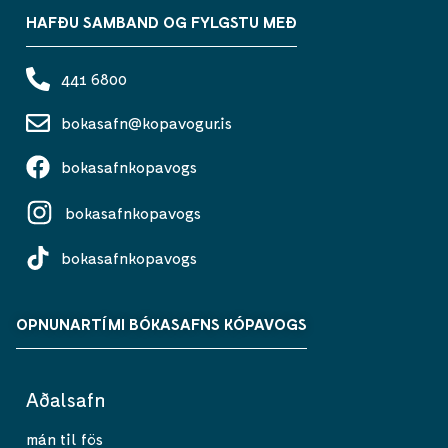
HAFÐU SAMBAND OG FYLGSTU MEÐ
441 6800
bokasafn@kopavogur.is
bokasafnkopavogs
bokasafnkopavogs
bokasafnkopavogs
OPNUNARTÍMI BÓKASAFNS KÓPAVOGS
Aðalsafn
mán til fös