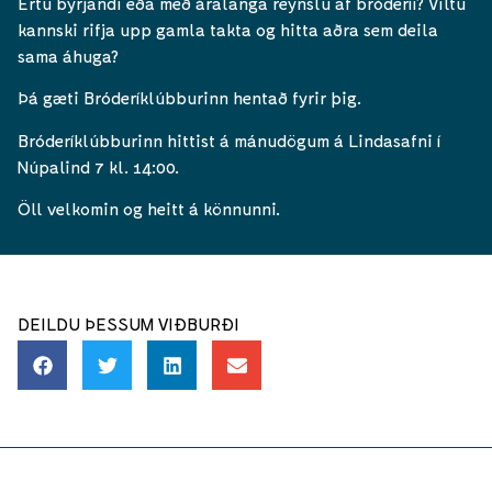
Ertu byrjandi eða með áralanga reynslu af bróderíi? Viltu
kannski rifja upp gamla takta og hitta aðra sem deila
sama áhuga?
Þá gæti Bróderíklúbburinn hentað fyrir þig.
Bróderíklúbburinn hittist á mánudögum á Lindasafni í
Núpalind 7 kl. 14:00.
Öll velkomin og heitt á könnunni.
DEILDU ÞESSUM VIÐBURÐI