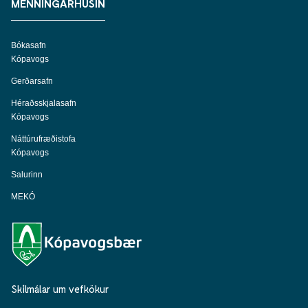
MENNINGARHÚSIN
Bókasafn
Kópavogs
Gerðarsafn
Héraðsskjalasafn
Kópavogs
Náttúrufræðistofa
Kópavogs
Salurinn
MEKÓ
Skilmálar um vefkökur