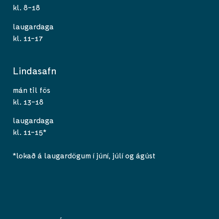
kl. 8-18
laugardaga
kl. 11-17
Lindasafn
mán til fös
kl. 13-18
laugardaga
kl. 11-15*
*lokað á laugardögum í júní, júlí og ágúst