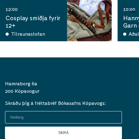
12:00
10:00
Cosplay smiðja fyrir
Hann
12+
Garn
Tilraunastofan
Aðal
Hamraborg 6a
200 Kópavogur
Skráðu þig á fréttabréf Bókasafns Kópavogs:
SKRÁ