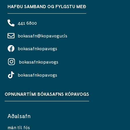
HAFÐU SAMBAND OG FYLGSTU MEÐ
441 6800
bokasafn@kopavogur.is
bokasafnkopavogs
bokasafnkopavogs
bokasafnkopavogs
OPNUNARTÍMI BÓKASAFNS KÓPAVOGS
Aðalsafn
mán til fös