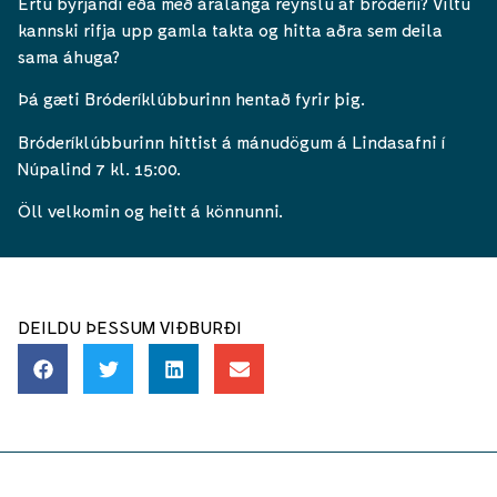
Ertu byrjandi eða með áralanga reynslu af bróderíi? Viltu
kannski rifja upp gamla takta og hitta aðra sem deila
sama áhuga?
Þá gæti Bróderíklúbburinn hentað fyrir þig.
Bróderíklúbburinn hittist á mánudögum á Lindasafni í
Núpalind 7 kl. 15:00.
Öll velkomin og heitt á könnunni.
DEILDU ÞESSUM VIÐBURÐI