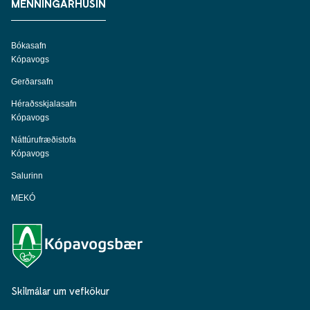
MENNINGARHÚSIN
Bókasafn
Kópavogs
Gerðarsafn
Héraðsskjalasafn
Kópavogs
Náttúrufræðistofa
Kópavogs
Salurinn
MEKÓ
Skilmálar um vefkökur