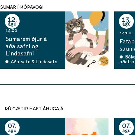
SUMAR Í KÓPAVOGI
12
13
ágú
ágú
14:00
14:00
Sumarsmiðjur á
Fatab
aðalsafni og
sauma
Lindasafni
Bók
Aðalsafn & Lindasafn
aðalsa
ÞÚ GÆTIR HAFT ÁHUGA Á
07
07
ágú
ágú