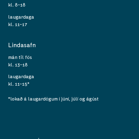
kl. 8-18
laugardaga
kl. 11-17
Lindasafn
mán til fös
kl. 13-18
laugardaga
kl. 11-15*
*lokað á laugardögum í júní, júlí og ágúst