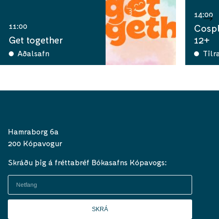
14:00
11:00
Cospl
Get together
12+
Aðalsafn
Tilr
Hamraborg 6a
200 Kópavogur
Skráðu þig á fréttabréf Bókasafns Kópavogs:
SKRÁ