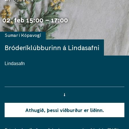
VIÐBURÐIR
02. feb 15:00 – 17:00
Sumar í Kópavogi
Bróderíklúbburinn á Lindasafni
Lindasafn
Athugið, þessi viðburður er liðinn.