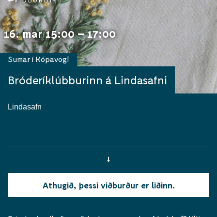
VIÐBURÐIR
16. mar 15:00 – 17:00
Sumar í Kópavogi
Bróderíklúbburinn á Lindasafni
Lindasafn
Athugið, þessi viðburður er liðinn.