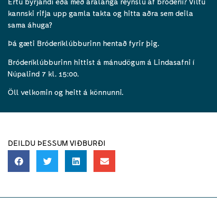
Ertu byrjandi eða með áralanga reynslu af bróderíi? Viltu
kannski rifja upp gamla takta og hitta aðra sem deila
sama áhuga?
Þá gæti Bróderíklúbburinn hentað fyrir þig.
Bróderíklúbburinn hittist á mánudögum á Lindasafni í
Núpalind 7 kl. 15:00.
Öll velkomin og heitt á könnunni.
DEILDU ÞESSUM VIÐBURÐI