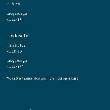
kl. 8-18
laugardaga
kl. 11-17
Lindasafn
mán til fös
kl. 13-18
laugardaga
kl. 11-15*
*lokað á laugardögum í júní, júlí og ágúst