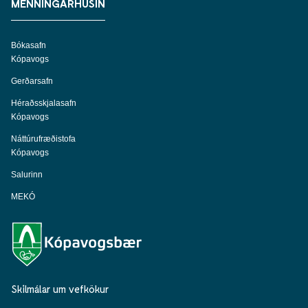
MENNINGARHÚSIN
Bókasafn
Kópavogs
Gerðarsafn
Héraðsskjalasafn
Kópavogs
Náttúrufræðistofa
Kópavogs
Salurinn
MEKÓ
Skilmálar um vefkökur