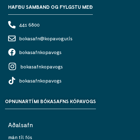
HAFÐU SAMBAND OG FYLGSTU MEÐ
441 6800
bokasafn@kopavogur.is
bokasafnkopavogs
bokasafnkopavogs
bokasafnkopavogs
OPNUNARTÍMI BÓKASAFNS KÓPAVOGS
Aðalsafn
mán til fös