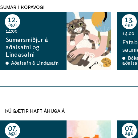
SUMAR Í KÓPAVOGI
12
13
ágú
ágú
14:00
14:00
Sumarsmiðjur á
Fatab
aðalsafni og
sauma
Lindasafni
Bók
Aðalsafn & Lindasafn
aðalsa
ÞÚ GÆTIR HAFT ÁHUGA Á
07
07
ágú
ágú