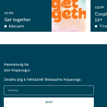
14:00
11:00
Cospl
Get together
12+
Aðalsafn
Tilr
Hamraborg 6a
200 Kópavogur
Skráðu þig á fréttabréf Bókasafns Kópavogs:
SKRÁ