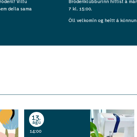
óderíi? Viltu
Bróderíklúbburinn hittist á má
 sem deila sama
7 kl. 15:00.
Öll velkomin og heitt á könnun
13
ágú
14:00