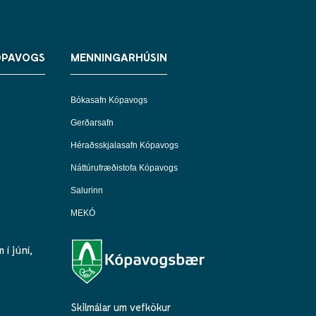
ÓPAVOGS
MENNINGARHÚSIN
Bókasafn Kópavogs
Gerðarsafn
Héraðsskjalasafn Kópavogs
Náttúrufræðistofa Kópavogs
Salurinn
MEKÓ
í júní,
Skilmálar um vefkökur