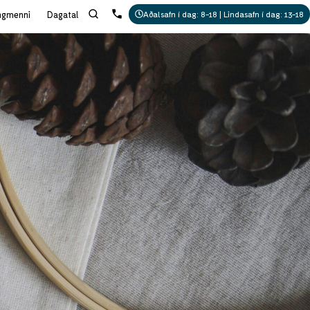
ngmenni
Dagatal
Aðalsafn í dag: 8-18 | Lindasafn í dag: 13-18