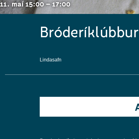
11. maí 15:00 – 17:00
Bróderíklúbbur
Lindasafn