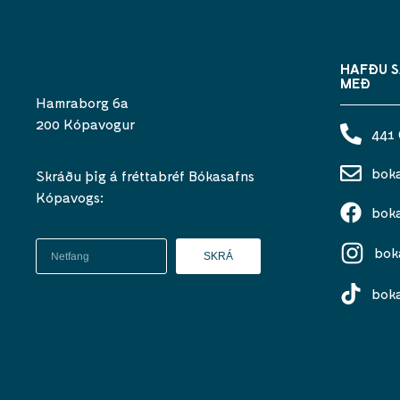
HAFÐU 
MEÐ
Hamraborg 6a
200 Kópavogur
441
bok
Skráðu þig á fréttabréf Bókasafns
Kópavogs:
bok
bok
SKRÁ
bok