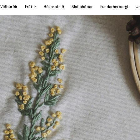
Viðburðir
Fréttir
Bókasafnið
Skólahópar
Fundarherbergi
U