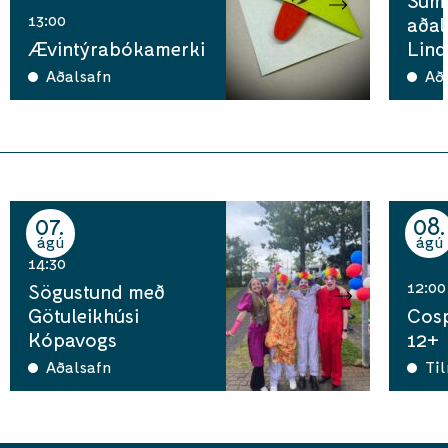
13:00
aðal
Ævintýrabókamerki
Lind
Aðalsafn
Aða
07
08
ágú
ágú
14:30
12:00
Sögustund með
Götuleikhúsi
Cosp
Kópavogs
12+
Aðalsafn
Ti