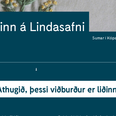
inn á Lindasafni
Sumar í Kóp
Athugið, þessi viðburður er liðinn