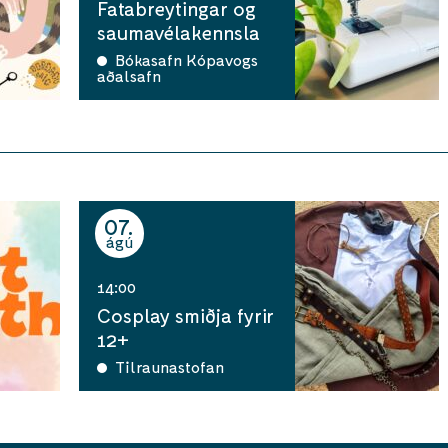
Fatabreytingar og
saumavélakennsla
Bókasafn Kópavogs
aðalsafn
07
ágú
14:00
Cosplay smiðja fyrir
12+
Tilraunastofan