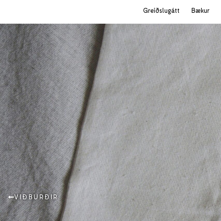
Greiðslugátt
Bækur
VIÐBURÐIR