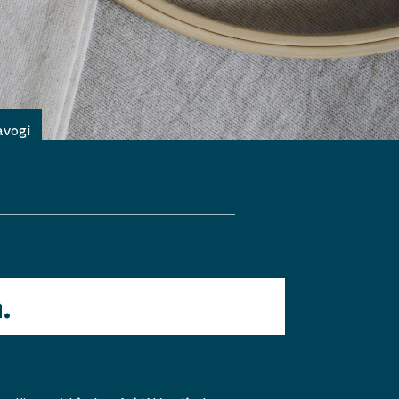
avogi
.