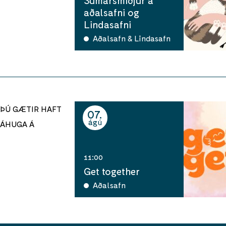
aðalsafni og
Lindasafni
Aðalsafn & Lindasafn
ÞÚ GÆTIR HAFT
07
ágú
ÁHUGA Á
11:00
Get together
Aðalsafn