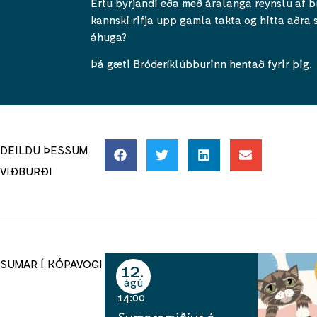
Ertu byrjandi eða með áralanga reynslu af br
kannski rifja upp gamla takta og hitta aðra
áhuga?
Þá gæti Bróderíklúbburinn hentað fyrir þig.
DEILDU ÞESSUM
VIÐBURÐI
SUMAR Í KÓPAVOGI
12
ágú
14:00
Sumarsmiðjur á