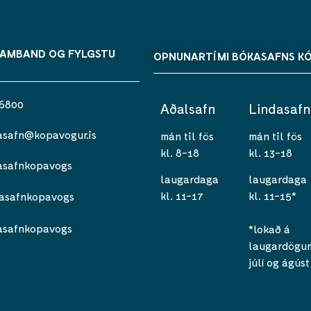
SAMBAND OG FYLGSTU
OPNUNARTÍMI BÓKASAFNS K
 6800
Aðalsafn
Lindasafn
asafn@kopavogur.is
mán til fös
mán til fös
kl. 8-18
kl. 13-18
asafnkopavogs
laugardaga
laugardaga
kl. 11-17
kl. 11-15*
asafnkopavogs
asafnkopavogs
*lokað á
laugardögum 
júlí og ágúst