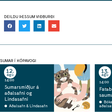
DEILDU ÞESSUM VIÐBURÐI
SUMAR Í KÓPAVOGI
12
13
ágú
ágú
14:00
14:00
Sumarsmiðjur á
Fatab
aðalsafni og
sauma
Lindasafni
Bók
Aðalsafn & Lindasafn
aðalsa