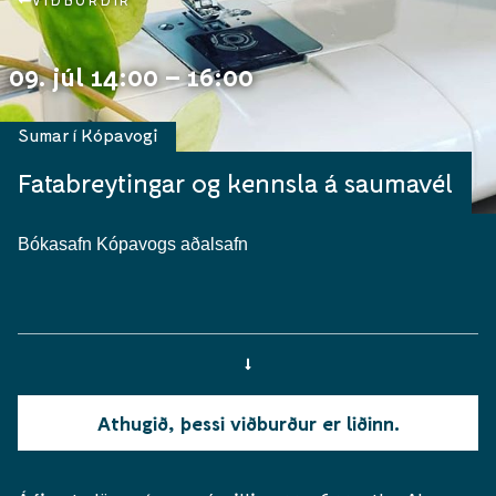
VIÐBURÐIR
09. júl 14:00 – 16:00
Sumar í Kópavogi
Fatabreytingar og kennsla á saumavél
Bókasafn Kópavogs aðalsafn
Athugið, þessi viðburður er liðinn.