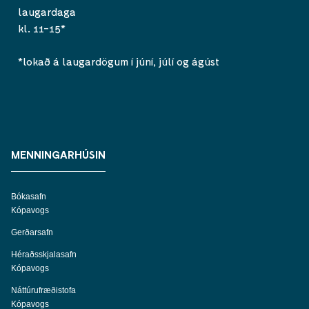
laugardaga
kl. 11-15*
*lokað á laugardögum í júní, júlí og ágúst
MENNINGARHÚSIN
Bókasafn
Kópavogs
Gerðarsafn
Héraðsskjalasafn
Kópavogs
Náttúrufræðistofa
Kópavogs