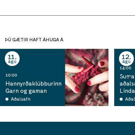
ÞÚ GÆTIR HAFT ÁHUGA Á
11
12
ágú
ágú
14:00
10:00
Sumar
Hannyrðaklúbburinn
aðals
Garn og gaman
Linda
Aðalsafn
Aðal