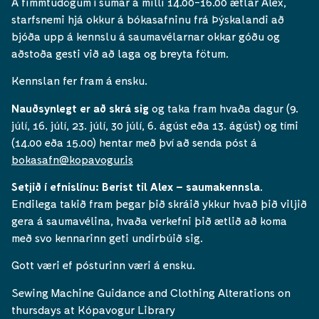
Á fimmtudögum í sumar á milli 14.00-16.00 ætlar Alex,
starfsnemi hjá okkur á bókasafninu frá Þýskalandi að
bjóða upp á kennslu á saumavélarnar okkar góðu og
aðstoða gesti við að laga og breyta fötum.
Kennslan fer fram á ensku.
Nauðsynlegt er að skrá sig
og taka fram hvaða dagur (9.
júlí, 16. júlí, 23. júlí, 30 júlí, 6. ágúst eða 13. ágúst) og tími
(14.00 eða 15.00) hentar með því að senda póst á
bokasafn@kopavogur.is
Setjið í efnislínu: Berist til Alex – saumakennsla
.
Endilega takið fram þegar þið skráið ykkur hvað þið viljið
gera á saumavélina, hvaða verkefni þið ætlið að koma
með svo kennarinn geti undirbúið sig.
Gott væri ef pósturinn væri á ensku.
Sewing Machine Guidance and Clothing Alterations on
thursdays at Kópavogur Library