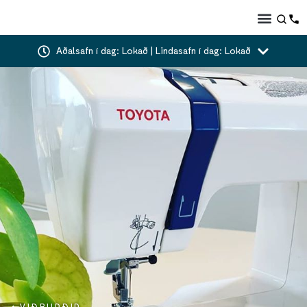
Aðalsafn í dag: Lokað | Lindasafn í dag: Lokað