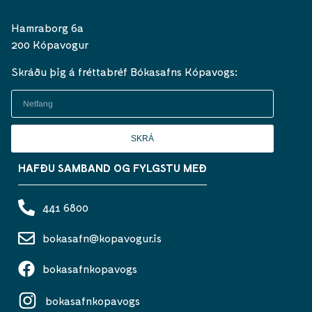
Hamraborg 6a
200 Kópavogur
Skráðu þig á fréttabréf Bókasafns Kópavogs:
SKRÁ
HAFÐU SAMBAND OG FYLGSTU MEÐ
441 6800
bokasafn@kopavogur.is
bokasafnkopavogs
bokasafnkopavogs