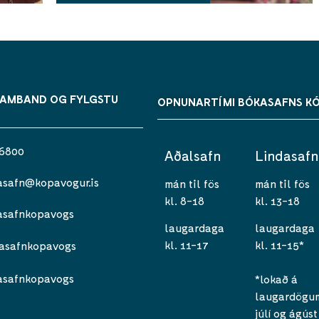
SAMBAND OG FYLGSTU
OPNUNARTÍMI BÓKASAFNS K
 6800
Aðalsafn
Lindasafn
asafn@kopavogur.is
mán til fös
mán til fös
kl. 8-18
kl. 13-18
asafnkopavogs
laugardaga
laugardaga
kl. 11-17
kl. 11-15*
asafnkopavogs
asafnkopavogs
*lokað á
laugardögum 
júlí og ágúst