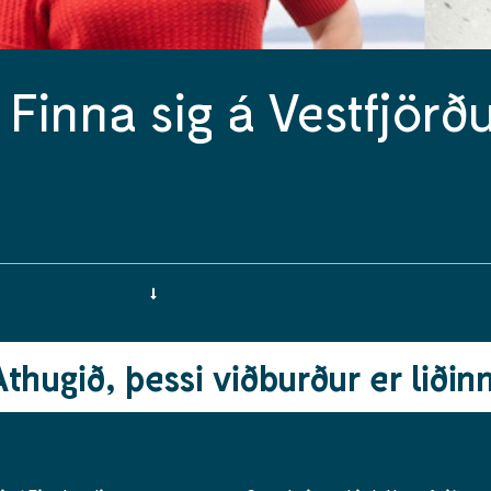
 Finna sig á Vestfjör
Athugið, þessi viðburður er liðinn