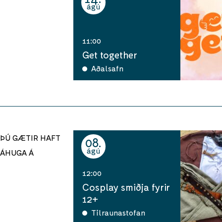
ágú
11:00
Get together
Aðalsafn
ÞÚ GÆTIR HAFT
08
ágú
ÁHUGA Á
12:00
Cosplay smiðja fyrir
12+
Tilraunastofan