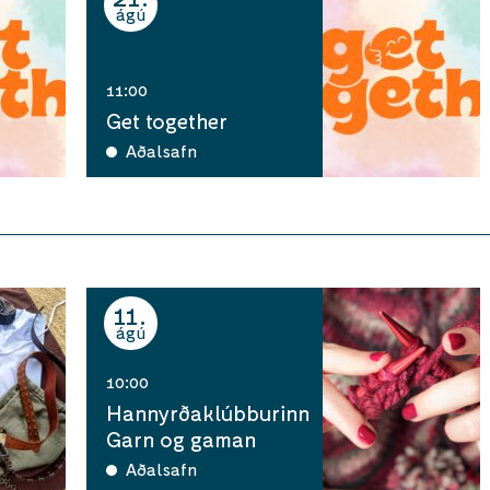
ágú
11:00
Get together
Aðalsafn
11
ágú
10:00
Hannyrðaklúbburinn
Garn og gaman
Aðalsafn