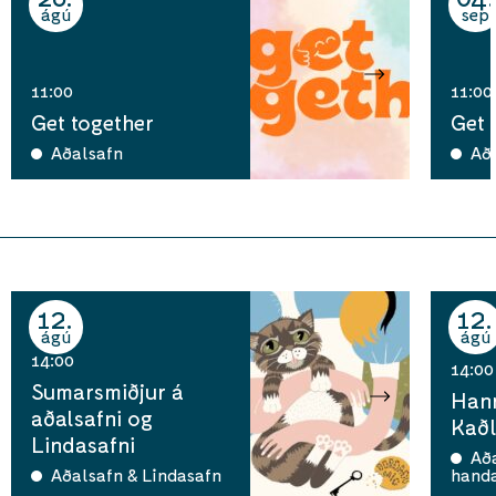
ágú
sep
11:00
11:00
Get together
Get 
Aðalsafn
Að
12
12
ágú
ágú
14:00
14:00
Sumarsmiðjur á
Han
aðalsafni og
Kaðl
Lindasafni
Aða
Aðalsafn & Lindasafn
hand