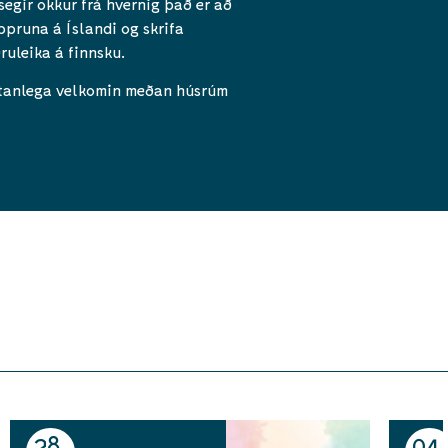
egir okkur frá hvernig það er að
ppruna á Íslandi og skrifa
ruleika á finnsku.
jartanlega velkomin meðan húsrúm
28
04