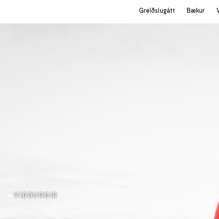
Greiðslugátt
Bækur
VIÐBURÐIR