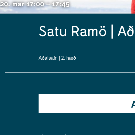
20. mar 17:00 – 17:45
Satu Ramö | Að
Aðalsafn | 2. hæð