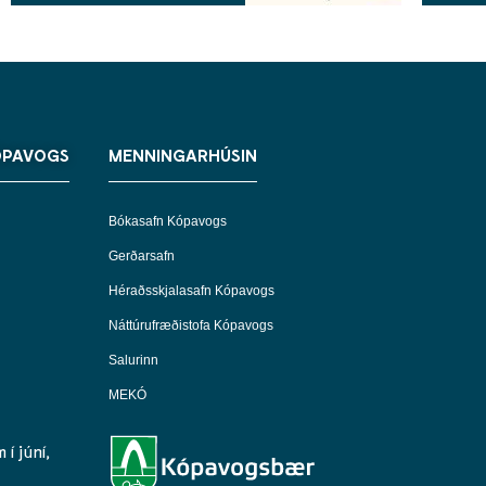
ÓPAVOGS
MENNINGARHÚSIN
Bókasafn Kópavogs
Gerðarsafn
Héraðsskjalasafn Kópavogs
Náttúrufræðistofa Kópavogs
Salurinn
MEKÓ
í júní,