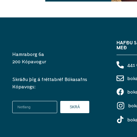
HAFÐU 
MEÐ
Hamraborg 6a
200 Kópavogur
441
bok
Skráðu þig á fréttabréf Bókasafns
Kópavogs:
bok
bok
SKRÁ
bok