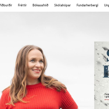
Viðburðir
Fréttir
Bókasafnið
Skólahópar
Fundarherbergi
Un