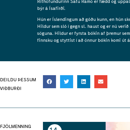
Rithöfundurinn Satu Rämö er fædd og uppali
býr á Ísafirði.
Hún er Íslendingum að góðu kunn, en hún sk
Hildur sem sló í gegn sl. haust og er nú veri
söguna. Hildur er fyrsta bókin af þremur sem
finnsku og styttist í að önnur bókin komi út á
DEILDU ÞESSUM
VIÐBURÐI
FJÖLMENNING
14