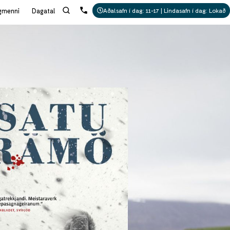
gmenni
Dagatal
Aðalsafn í dag: 11-17 | Lindasafn í dag: Lokað