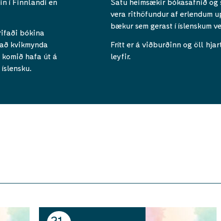
n í Finnlandi en
Satu heimsækir bókasafnið og s
vera rithöfundur af erlendum u
bækur sem gerast í íslenskum ve
rifaði bókina
ð að kvikmynda
Frítt er á viðburðinn og öll h
 komið hafa út á
leyfir.
 íslensku.
21