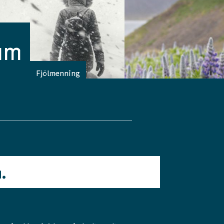
ðum
Fjölmenning
.