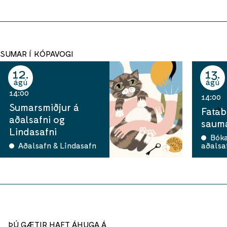
SUMAR Í KÓPAVOGI
12
13
ágú
ágú
14:00
14:00
Sumarsmiðjur á
Fatab
aðalsafni og
sauma
Lindasafni
Bók
Aðalsafn & Lindasafn
aðalsa
ÞÚ GÆTIR HAFT ÁHUGA Á