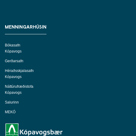
MENNINGARHÚSIN
Bókasafn
Kópavogs
Gerðarsafn
Héraðsskjalasafn
Kópavogs
Náttúrufræðistofa
Kópavogs
Salurinn
MEKÓ