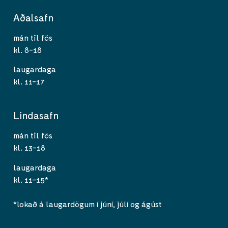
Aðalsafn
mán til fös
kl. 8-18
laugardaga
kl. 11-17
Lindasafn
mán til fös
kl. 13-18
laugardaga
kl. 11-15*
*lokað á laugardögum í júní, júlí og ágúst