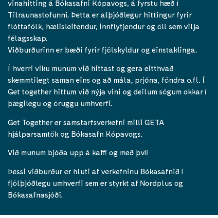
vinahitting á Bókasafni Kópavogs, á fyrstu hæð í
Tilraunastofunni. Þetta er alþjóðlegur hittingur fyrir
flóttafólk, hælisleitendur, innflytjendur og öll sem vilja
félagsskap.
Viðburðurinn er bæði fyrir fjölskyldur og einstaklinga.
Í hverri viku munum við hittast og gera eitthvað
skemmtilegt saman eins og að mála, prjóna, föndra o.fl. Í
Get together hittum við nýja vini og deilum sögum okkar í
þægilegu og öruggu umhverfi.
Get Together er samstarfsverkefni milli GETA
hjálparsamtök og Bókasafn Kópavogs.
Við munum bjóða upp á kaffi og með því!
Þessi viðburður er hluti af verkefninu Bókasafnið í
fjölþjóðlegu umhverfi sem er styrkt af Nordplus og
Bókasafnasjóði.