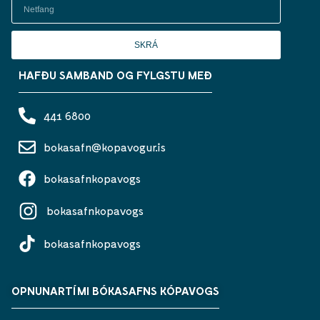
SKRÁ
HAFÐU SAMBAND OG FYLGSTU MEÐ
441 6800
bokasafn@kopavogur.is
bokasafnkopavogs
bokasafnkopavogs
bokasafnkopavogs
OPNUNARTÍMI BÓKASAFNS KÓPAVOGS