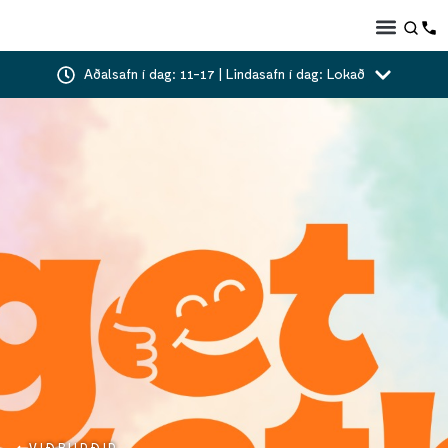
Aðalsafn í dag: 11-17 | Lindasafn í dag: Lokað