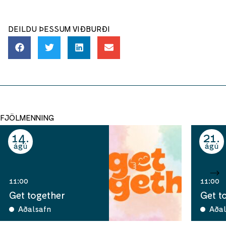
DEILDU ÞESSUM VIÐBURÐI
FJÖLMENNING
14
21
ágú
ágú
11:00
11:00
Get together
Get t
Aðalsafn
Aðal