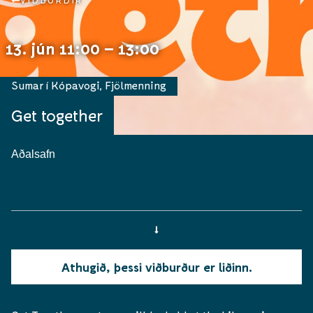
VIÐBURÐIR
13. jún 11:00 – 13:00
Sumar í Kópavogi
,
Fjölmenning
Get together
Aðalsafn
Athugið, þessi viðburður er liðinn.