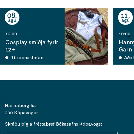
08
11
ágú
ágú
12:00
10:00
Cosplay smiðja fyrir
Hann
12+
Garn
Tilraunastofan
Aðal
Hamraborg 6a
200 Kópavogur
Skráðu þig á fréttabréf Bókasafns Kópavogs: