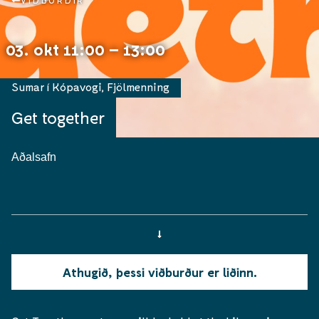
VIÐBURÐIR
03. okt 11:00 – 13:00
Sumar í Kópavogi
,
Fjölmenning
Get together
Aðalsafn
Athugið, þessi viðburður er liðinn.