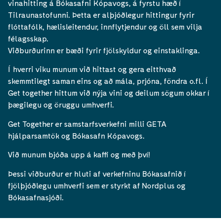
vinahitting á Bókasafni Kópavogs, á fyrstu hæð í
Tilraunastofunni. Þetta er alþjóðlegur hittingur fyrir
flóttafólk, hælisleitendur, innflytjendur og öll sem vilja
félagsskap.
Viðburðurinn er bæði fyrir fjölskyldur og einstaklinga.
Í hverri viku munum við hittast og gera eitthvað
skemmtilegt saman eins og að mála, prjóna, föndra o.fl. Í
Get together hittum við nýja vini og deilum sögum okkar í
þægilegu og öruggu umhverfi.
Get Together er samstarfsverkefni milli GETA
hjálparsamtök og Bókasafn Kópavogs.
Við munum bjóða upp á kaffi og með því!
Þessi viðburður er hluti af verkefninu Bókasafnið í
fjölþjóðlegu umhverfi sem er styrkt af Nordplus og
Bókasafnasjóði.