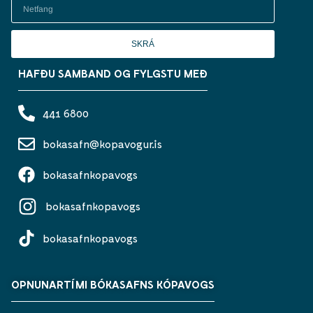
SKRÁ
HAFÐU SAMBAND OG FYLGSTU MEÐ
441 6800
bokasafn@kopavogur.is
bokasafnkopavogs
bokasafnkopavogs
bokasafnkopavogs
OPNUNARTÍMI BÓKASAFNS KÓPAVOGS