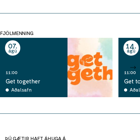
FJÖLMENNING
07
14
ágú
ágú
11:00
11:00
Get together
Get t
Aðalsafn
Aðal
ÞÚ GÆTIR HAFT ÁHUGA Á