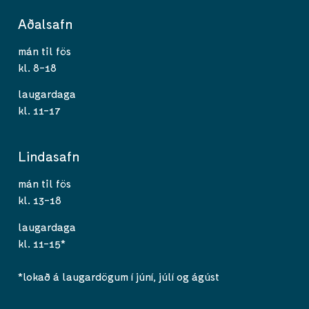
Aðalsafn
mán til fös
kl. 8-18
laugardaga
kl. 11-17
Lindasafn
mán til fös
kl. 13-18
laugardaga
kl. 11-15*
*lokað á laugardögum í júní, júlí og ágúst