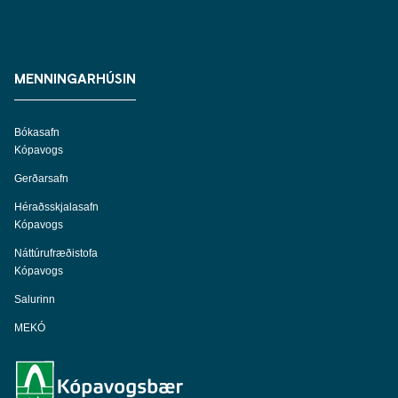
MENNINGARHÚSIN
Bókasafn
Kópavogs
Gerðarsafn
Héraðsskjalasafn
Kópavogs
Náttúrufræðistofa
Kópavogs
Salurinn
MEKÓ