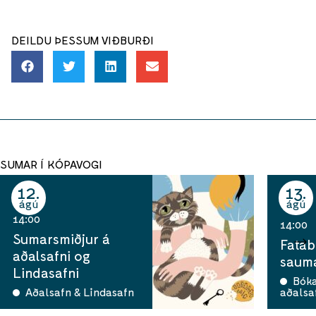
DEILDU ÞESSUM VIÐBURÐI
SUMAR Í KÓPAVOGI
12
13
ágú
ágú
14:00
14:00
Sumarsmiðjur á
Fatab
aðalsafni og
sauma
Lindasafni
Bók
Aðalsafn & Lindasafn
aðalsa