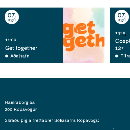
07
07
ágú
ágú
14:00
11:00
Cospl
Get together
12+
Aðalsafn
Tilr
Hamraborg 6a
200 Kópavogur
Skráðu þig á fréttabréf Bókasafns Kópavogs: