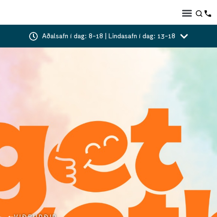
Aðalsafn í dag: 8-18 | Lindasafn í dag: 13-18