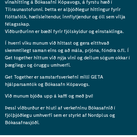
vinahitting á Bókasafni Kópavogs, á fyrstu hæð í
Tilraunastofunni. Þetta er alþjóðlegur hittingur fyrir
flóttafólk, hælisleitendur, innflytjendur og öll sem vilja
félagsskap.
Viðburðurinn er bæði fyrir fjölskyldur og einstaklinga.
Í hverri viku munum við hittast og gera eitthvað
skemmtilegt saman eins og að mála, prjóna, föndra o.fl. Í
Get together hittum við nýja vini og deilum sögum okkar í
þægilegu og öruggu umhverfi.
Get Together er samstarfsverkefni milli GETA
hjálparsamtök og Bókasafn Kópavogs.
Við munum bjóða upp á kaffi og með því!
Þessi viðburður er hluti af verkefninu Bókasafnið í
fjölþjóðlegu umhverfi sem er styrkt af Nordplus og
Bókasafnasjóði.