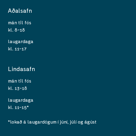
Aðalsafn
mán til fös
kl. 8-18
laugardaga
kl. 11-17
Lindasafn
mán til fös
kl. 13-18
laugardaga
kl. 11-15*
*lokað á laugardögum í júní, júlí og ágúst