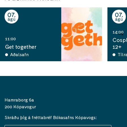
07
07
ágú
ágú
14:00
11:00
Cospl
Get together
12+
Aðalsafn
Tilr
Hamraborg 6a
200 Kópavogur
Skráðu þig á fréttabréf Bókasafns Kópavogs: