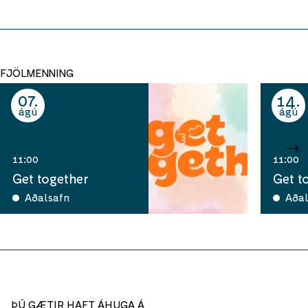
FJÖLMENNING
07
14
ágú
ágú
11:00
11:00
Get together
Get t
Aðalsafn
Aðal
ÞÚ GÆTIR HAFT ÁHUGA Á