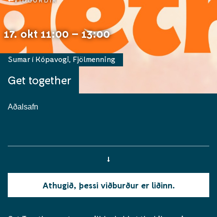
VIÐBURÐIR
17. okt 11:00 – 13:00
Sumar í Kópavogi
,
Fjölmenning
Get together
Aðalsafn
Athugið, þessi viðburður er liðinn.