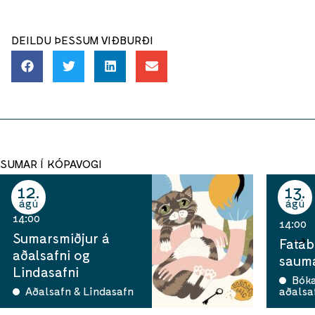
DEILDU ÞESSUM VIÐBURÐI
SUMAR Í KÓPAVOGI
12
13
ágú
ágú
14:00
14:00
Sumarsmiðjur á
Fatab
aðalsafni og
sauma
Lindasafni
Bók
Aðalsafn & Lindasafn
aðalsa