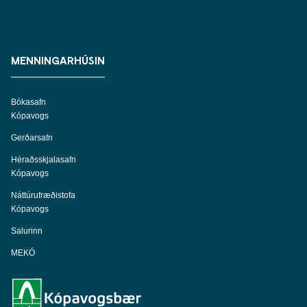
MENNINGARHÚSIN
Bókasafn
Kópavogs
Gerðarsafn
Héraðsskjalasafn
Kópavogs
Náttúrufræðistofa
Kópavogs
Salurinn
MEKÓ