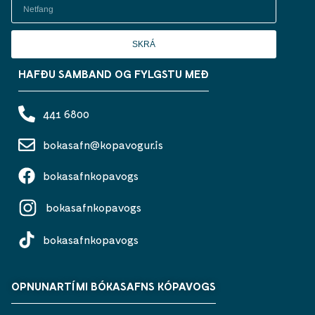
SKRÁ
HAFÐU SAMBAND OG FYLGSTU MEÐ
441 6800
bokasafn@kopavogur.is
bokasafnkopavogs
bokasafnkopavogs
bokasafnkopavogs
OPNUNARTÍMI BÓKASAFNS KÓPAVOGS