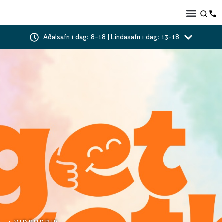
Aðalsafn í dag: 8-18 | Lindasafn í dag: 13-18