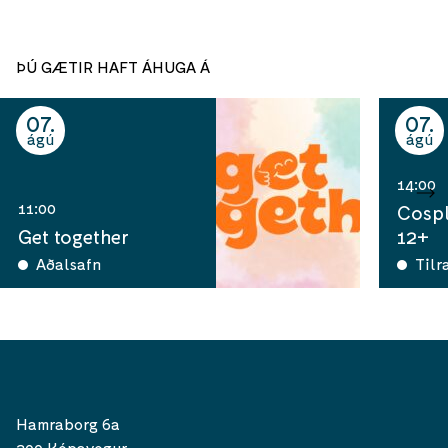
ÞÚ GÆTIR HAFT ÁHUGA Á
07
07
ágú
ágú
14:00
11:00
Cospl
Get together
12+
Aðalsafn
Tilr
Hamraborg 6a
200 Kópavogur