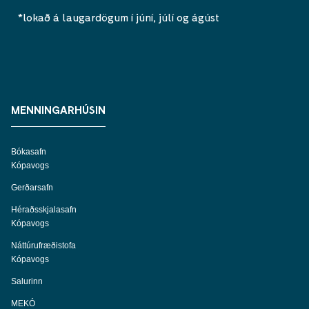
*lokað á laugardögum í júní, júlí og ágúst
MENNINGARHÚSIN
Bókasafn
Kópavogs
Gerðarsafn
Héraðsskjalasafn
Kópavogs
Náttúrufræðistofa
Kópavogs
Salurinn
MEKÓ