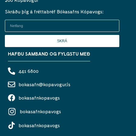
Skráðu þig á fréttabréf Bókasafns Kópavogs:
SKRÁ
HAFÐU SAMBAND OG FYLGSTU MEÐ
441 6800
bokasafn@kopavogur.is
bokasafnkopavogs
bokasafnkopavogs
bokasafnkopavogs