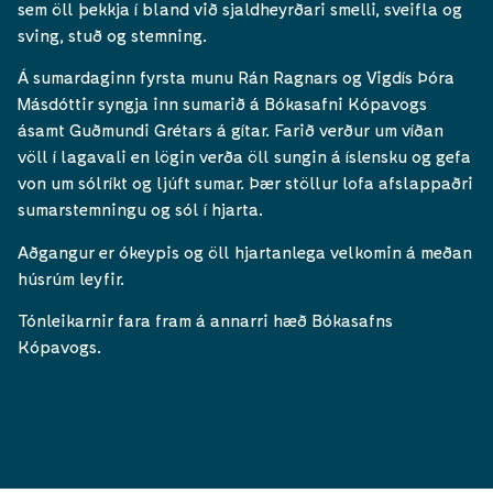
sem öll þekkja í bland við sjaldheyrðari smelli, sveifla og
sving, stuð og stemning.
Á sumardaginn fyrsta munu Rán Ragnars og Vigdís Þóra
Másdóttir syngja inn sumarið á Bókasafni Kópavogs
ásamt Guðmundi Grétars á gítar. Farið verður um víðan
völl í lagavali en lögin verða öll sungin á íslensku og gefa
von um sólríkt og ljúft sumar. Þær stöllur lofa afslappaðri
sumarstemningu og sól í hjarta.
Aðgangur er ókeypis og öll hjartanlega velkomin á meðan
húsrúm leyfir.
Tónleikarnir fara fram á annarri hæð Bókasafns
Kópavogs.