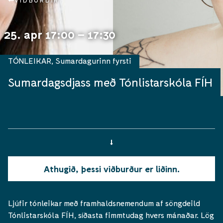
VIÐBURÐIR
25. apr 17:00 – 17:30
TÓNLEIKAR
,
Sumardagurinn fyrsti
Sumardagsdjass með Tónlistarskóla FÍH
Athugið, þessi viðburður er liðinn.
Ljúfir tónleikar með framhaldsnemendum af söngdeild
Tónlistarskóla FÍH, síðasta fimmtudag hvers mánaðar. Lög