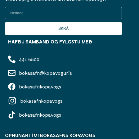
SKRÁ
HAFÐU SAMBAND OG FYLGSTU MEÐ
441 6800
bokasafn@kopavogur.is
bokasafnkopavogs
bokasafnkopavogs
bokasafnkopavogs
OPNUNARTÍMI BÓKASAFNS KÓPAVOGS