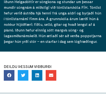
Iðunn Helgadóttir er söngkona og stundar um þessar
mundir söngnám á miðstigi við tónlistarskóla FÍH. Tónlist
hefur verið ástríða hjá henni frá unga aldri og byrjaði hún
í tónlistarnámi fimm ára. Á grunnskóla árum lærði hún á
nokkur hljóðfæri; fiðlu, selló, gítar og hvað lengst af á
píanó. Iðunn hefur einnig sótt margvís söng- og
lagasmíðanámskeið. Hún ætlaði sér að verða poppstjarna
þegar hún yrði stór – en starfar í dag sem lögfræðingur.
DEILDU ÞESSUM VIÐBURÐI