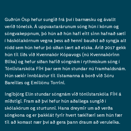
Guðrún Ösp hefur sungið frá því í barnæsku og ávallt
verið tónelsk. Á uppvaxtarárunum söng hún í kórum og
söngvakeppnum, þó hún að hún hafi eitt sinn hafnað sæti
í háskólakórnum vegna þess að henni bauðst að syngja alt
rödd sem hún hefur þó síðan lært að elska. Árið 2017 gekk
hún til liðs við Kvennakór Kópavogs (nú Kvennakórinn
Blika) og hefur síðan hafið söngnám í rythmískum söng í
Tónlistarskóla FÍH þar sem hún stundar nú framhaldsnám.
Hún sækir innblástur til listamanna á borð við Söru
Bareilles og Emilíönu Torrini.
Ingibjörg Elín stundar söngnám við tónlistarskóla FÍH á
miðstigi. Fram að því hefur hún aðallega sungið í
skólakórum og sturtunni. Hana dreymir um að verða
söngkona og er þakklát fyrir hvert tækifæri sem hún fær
til að komast nær því að gera þann draum að veruleika.