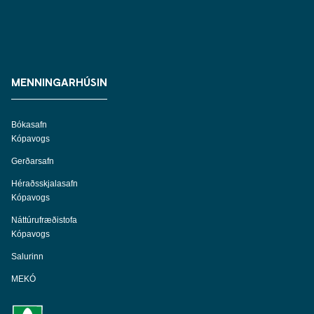
MENNINGARHÚSIN
Bókasafn
Kópavogs
Gerðarsafn
Héraðsskjalasafn
Kópavogs
Náttúrufræðistofa
Kópavogs
Salurinn
MEKÓ