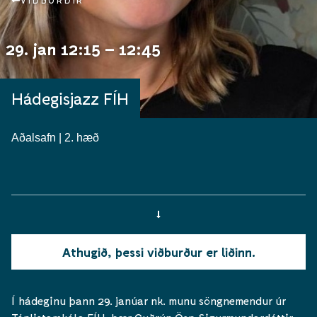
VIÐBURÐIR
29. jan 12:15 – 12:45
Hádegisjazz FÍH
Aðalsafn | 2. hæð
Athugið, þessi viðburður er liðinn.
Í hádeginu þann 29. janúar nk. munu söngnemendur úr