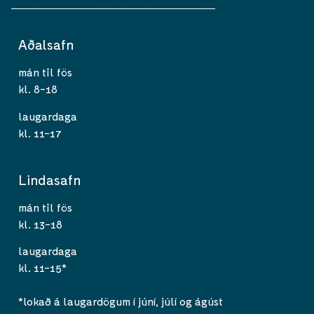
Aðalsafn
mán til fös
kl. 8-18
laugardaga
kl. 11-17
Lindasafn
mán til fös
kl. 13-18
laugardaga
kl. 11-15*
*lokað á laugardögum í júní, júlí og ágúst