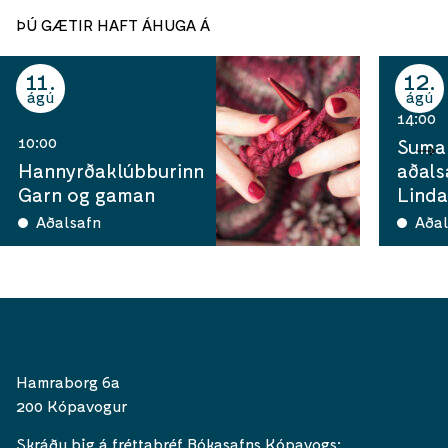
ÞÚ GÆTIR HAFT ÁHUGA Á
11
12
ágú
ágú
14:00
10:00
Sumar
Hannyrðaklúbburinn
aðals
Garn og gaman
Linda
Aðalsafn
Aðal
Hamraborg 6a
200 Kópavogur
Skráðu þig á fréttabréf Bókasafns Kópavogs: