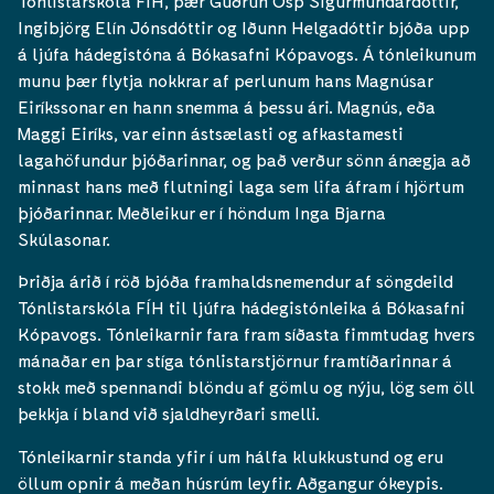
Tónlistarskóla FÍH, þær Guðrún Ösp Sigurmundardóttir,
Ingibjörg Elín Jónsdóttir og Iðunn Helgadóttir bjóða upp
á ljúfa hádegistóna á Bókasafni Kópavogs. Á tónleikunum
munu þær flytja nokkrar af perlunum hans Magnúsar
Eiríkssonar en hann snemma á þessu ári. Magnús, eða
Maggi Eiríks, var einn ástsælasti og afkastamesti
lagahöfundur þjóðarinnar, og það verður sönn ánægja að
minnast hans með flutningi laga sem lifa áfram í hjörtum
þjóðarinnar. Meðleikur er í höndum Inga Bjarna
Skúlasonar.
Þriðja árið í röð bjóða framhaldsnemendur af söngdeild
Tónlistarskóla FÍH til ljúfra hádegistónleika á Bókasafni
Kópavogs. Tónleikarnir fara fram síðasta fimmtudag hvers
mánaðar en þar stíga tónlistarstjörnur framtíðarinnar á
stokk með spennandi blöndu af gömlu og nýju, lög sem öll
þekkja í bland við sjaldheyrðari smelli.
Tónleikarnir standa yfir í um hálfa klukkustund og eru
öllum opnir á meðan húsrúm leyfir. Aðgangur ókeypis.