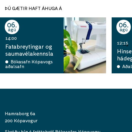
ÞÚ GÆTIR HAFT ÁHUGA Á
06
06
ágú
ágú
14:00
12:15
Fatabreytingar og
Hinse
saumavélakennsla
hádeg
Bókasafn Kópavogs
aðalsafn
Aðal
Hamraborg 6a
200 Kópavogur
Skráðu þig á fréttabréf Bókasafns Kópavogs: