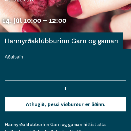
VIÐBURÐIR
14. júl 10:00 – 12:00
Hannyrðaklúbburinn Garn og gaman
Aðalsafn
Athugið, þessi viðburður er liðinn.
Hannyrðaklúbburinn Garn og gaman hittist alla