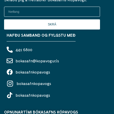
SKRÁ
HAFÐU SAMBAND OG FYLGSTU MEÐ
441 6800
bokasafn@kopavogur.is
bokasafnkopavogs
bokasafnkopavogs
bokasafnkopavogs
OPNUNARTÍMI BÓKASAFNS KÓPAVOGS