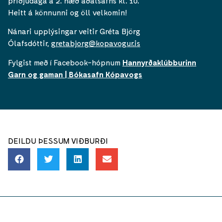
þriðjudaga á 2. hæð aðalsafns kl. 10.
Heitt á könnunni og öll velkomin!
Nánari upplýsingar veitir Gréta Björg
Ólafsdóttir,
gretabjorg@kopavogur.is
Fylgist með í Facebook-hópnum
Hannyrðaklúbburinn
Garn og gaman | Bókasafn Kópavogs
DEILDU ÞESSUM VIÐBURÐI