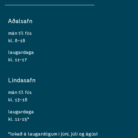
Aðalsafn
mán til fös
kl. 8-18
laugardaga
kl. 11-17
Lindasafn
mán til fös
kl. 13-18
laugardaga
kl. 11-15*
*lokað á laugardögum í júní, júlí og ágúst