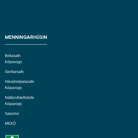
MENNINGARHÚSIN
Bókasafn
Kópavogs
Gerðarsafn
Héraðsskjalasafn
Kópavogs
Náttúrufræðistofa
Kópavogs
Salurinn
MEKÓ