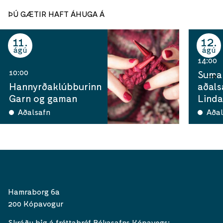
ÞÚ GÆTIR HAFT ÁHUGA Á
11
12
ágú
ágú
14:00
10:00
Sumar
Hannyrðaklúbburinn
aðals
Garn og gaman
Linda
Aðalsafn
Aðal
Hamraborg 6a
200 Kópavogur
Skráðu þig á fréttabréf Bókasafns Kópavogs: