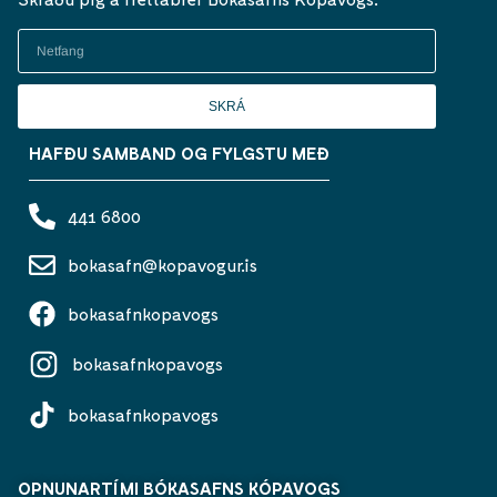
SKRÁ
HAFÐU SAMBAND OG FYLGSTU MEÐ
441 6800
bokasafn@kopavogur.is
bokasafnkopavogs
bokasafnkopavogs
bokasafnkopavogs
OPNUNARTÍMI BÓKASAFNS KÓPAVOGS