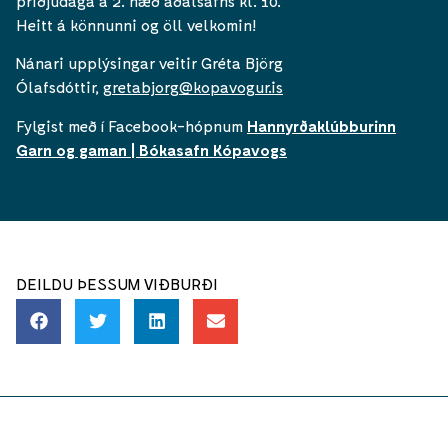
þriðjudaga á 2. hæð aðalsafns kl. 10.
Heitt á könnunni og öll velkomin!
Nánari upplýsingar veitir Gréta Björg
Ólafsdóttir,
gretabjorg@kopavogur.is
Fylgist með í Facebook-hópnum
Hannyrðaklúbburinn
Garn og gaman | Bókasafn Kópavogs
DEILDU ÞESSUM VIÐBURÐI