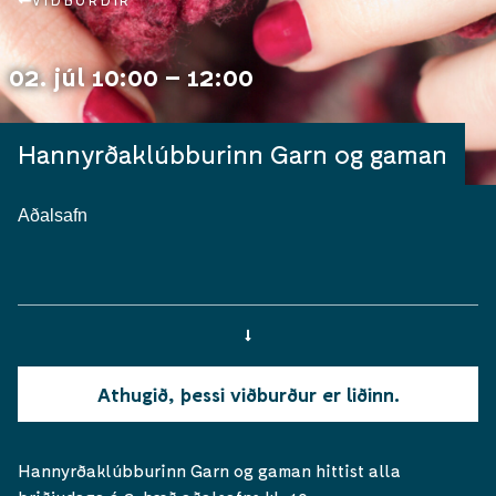
VIÐBURÐIR
02. júl 10:00 – 12:00
Hannyrðaklúbburinn Garn og gaman
Aðalsafn
Athugið, þessi viðburður er liðinn.
Hannyrðaklúbburinn Garn og gaman hittist alla