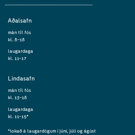
Aðalsafn
mán til fös
kl. 8-18
laugardaga
kl. 11-17
Lindasafn
mán til fös
kl. 13-18
laugardaga
kl. 11-15*
*lokað á laugardögum í júní, júlí og ágúst