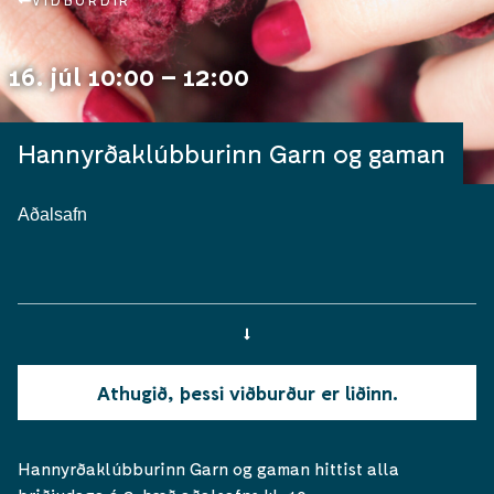
VIÐBURÐIR
16. júl 10:00 – 12:00
Hannyrðaklúbburinn Garn og gaman
Aðalsafn
Athugið, þessi viðburður er liðinn.
Hannyrðaklúbburinn Garn og gaman hittist alla