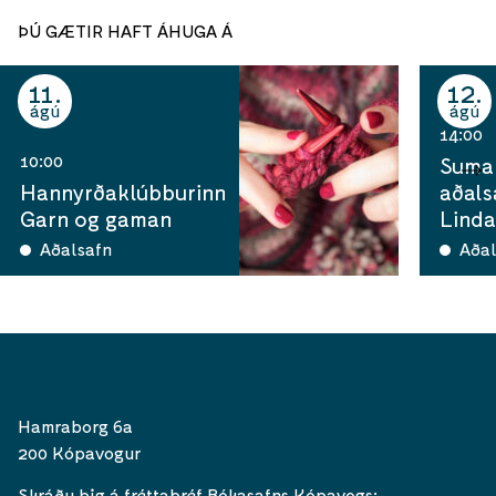
ÞÚ GÆTIR HAFT ÁHUGA Á
11
12
ágú
ágú
14:00
10:00
Sumar
Hannyrðaklúbburinn
aðals
Garn og gaman
Linda
Aðalsafn
Aðal
Hamraborg 6a
200 Kópavogur
Skráðu þig á fréttabréf Bókasafns Kópavogs: