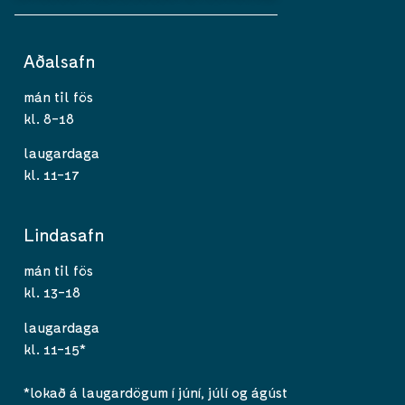
Aðalsafn
mán til fös
kl. 8-18
laugardaga
kl. 11-17
Lindasafn
mán til fös
kl. 13-18
laugardaga
kl. 11-15*
*lokað á laugardögum í júní, júlí og ágúst