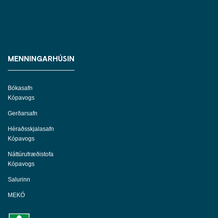
MENNINGARHÚSIN
Bókasafn
Kópavogs
Gerðarsafn
Héraðsskjalasafn
Kópavogs
Náttúrufræðistofa
Kópavogs
Salurinn
MEKÓ