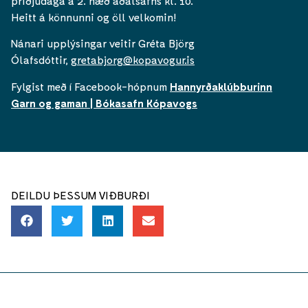
þriðjudaga á 2. hæð aðalsafns kl. 10.
Heitt á könnunni og öll velkomin!
Nánari upplýsingar veitir Gréta Björg
Ólafsdóttir,
gretabjorg@kopavogur.is
Fylgist með í Facebook-hópnum
Hannyrðaklúbburinn
Garn og gaman | Bókasafn Kópavogs
DEILDU ÞESSUM VIÐBURÐI