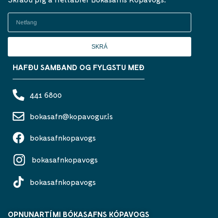
SKRÁ
HAFÐU SAMBAND OG FYLGSTU MEÐ
441 6800
bokasafn@kopavogur.is
bokasafnkopavogs
bokasafnkopavogs
bokasafnkopavogs
OPNUNARTÍMI BÓKASAFNS KÓPAVOGS