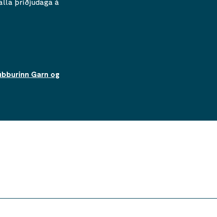
alla þriðjudaga á
úbburinn Garn og