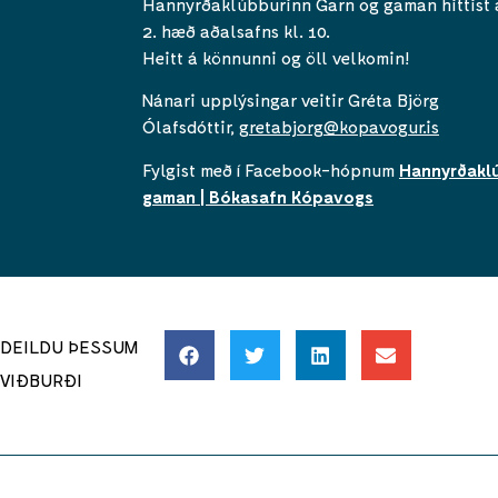
Hannyrðaklúbburinn Garn og gaman hittist 
2. hæð aðalsafns kl. 10.
Heitt á könnunni og öll velkomin!
Nánari upplýsingar veitir Gréta Björg
Ólafsdóttir,
gretabjorg@kopavogur.is
Fylgist með í Facebook-hópnum
Hannyrðakl
gaman | Bókasafn Kópavogs
DEILDU ÞESSUM
VIÐBURÐI