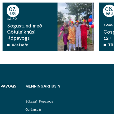
07
08
ágú
ágú
14:30
12:00
Sögustund með
Götuleikhúsi
Cosp
Kópavogs
12+
Aðalsafn
Ti
ÓPAVOGS
MENNINGARHÚSIN
Bókasafn Kópavogs
Gerðarsafn