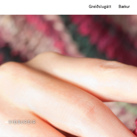
Greiðslugátt
Bækur
VIÐBURÐIR