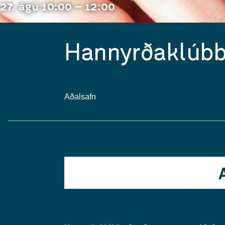
27. ágú 10:00 – 12:00
Hannyrðaklúbb
Aðalsafn