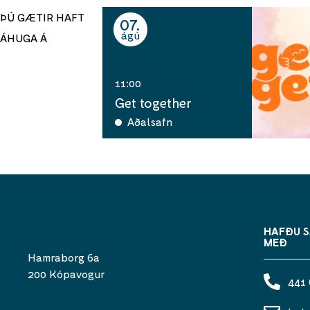
ÞÚ GÆTIR HAFT
07
ágú
ÁHUGA Á
11:00
Get together
Aðalsafn
HAFÐU 
MEÐ
Hamraborg 6a
200 Kópavogur
441