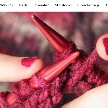
Viðburðir
Fréttir
Bókasafnið
Skólahópar
Fundarherbergi
U