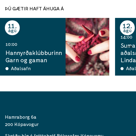
ÞÚ GÆTIR HAFT ÁHUGA Á
11
12
ágú
ágú
14:00
10:00
Sumar
Hannyrðaklúbburinn
aðals
Garn og gaman
Linda
Aðalsafn
Aðal
Hamraborg 6a
200 Kópavogur
Skráðu þig á fréttabréf Bókasafns Kópavogs: