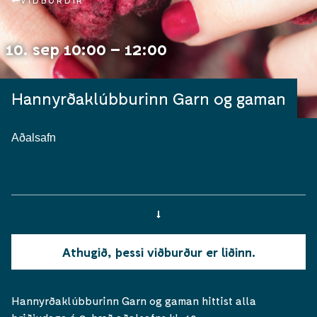
VIÐBURÐIR
10. sep 10:00 – 12:00
Hannyrðaklúbburinn Garn og gaman
Aðalsafn
Athugið, þessi viðburður er liðinn.
Hannyrðaklúbburinn Garn og gaman hittist alla