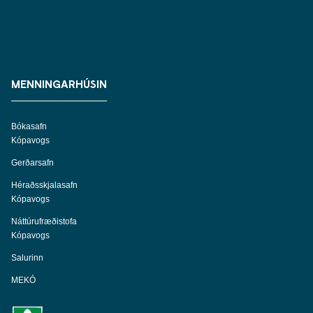
MENNINGARHÚSIN
Bókasafn
Kópavogs
Gerðarsafn
Héraðsskjalasafn
Kópavogs
Náttúrufræðistofa
Kópavogs
Salurinn
MEKÓ