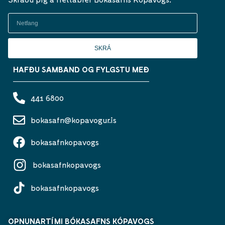
SKRÁ
HAFÐU SAMBAND OG FYLGSTU MEÐ
441 6800
bokasafn@kopavogur.is
bokasafnkopavogs
bokasafnkopavogs
bokasafnkopavogs
OPNUNARTÍMI BÓKASAFNS KÓPAVOGS