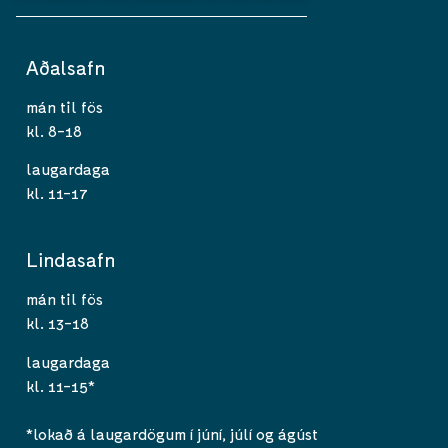
Aðalsafn
mán til fös
kl. 8-18
laugardaga
kl. 11-17
Lindasafn
mán til fös
kl. 13-18
laugardaga
kl. 11-15*
*lokað á laugardögum í júní, júlí og ágúst