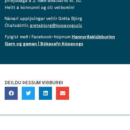
þriðjudaga á 2. hæð aðalsafns kl. 10.
Heitt á könnunni og öll velkomin!
Nánari upplýsingar veitir Gréta Björg
Ólafsdóttir,
gretabjorg@kopavogur.is
Fylgist með í Facebook-hópnum
Hannyrðaklúbburinn
Garn og gaman | Bókasafn Kópavogs
DEILDU ÞESSUM VIÐBURÐI