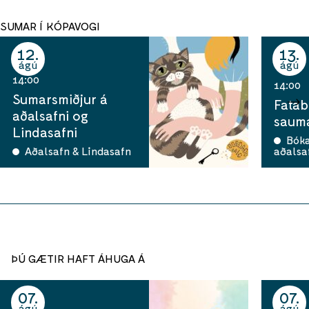
SUMAR Í KÓPAVOGI
12
13
ágú
ágú
14:00
14:00
Sumarsmiðjur á
Fatab
aðalsafni og
sauma
Lindasafni
Bók
Aðalsafn & Lindasafn
aðalsa
ÞÚ GÆTIR HAFT ÁHUGA Á
07
07
ágú
ágú