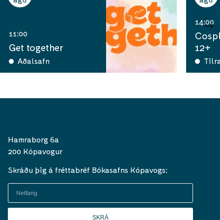
14:00
11:00
Cospl
Get together
12+
Aðalsafn
Tilr
Hamraborg 6a
200 Kópavogur
Skráðu þig á fréttabréf Bókasafns Kópavogs:
SKRÁ