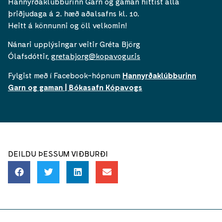
Hannyrðaklúbburinn Garn og gaman hittist alla
þriðjudaga á 2. hæð aðalsafns kl. 10.
Heitt á könnunni og öll velkomin!
Nánari upplýsingar veitir Gréta Björg
Ólafsdóttir,
gretabjorg@kopavogur.is
Fylgist með í Facebook-hópnum
Hannyrðaklúbburinn
Garn og gaman | Bókasafn Kópavogs
DEILDU ÞESSUM VIÐBURÐI