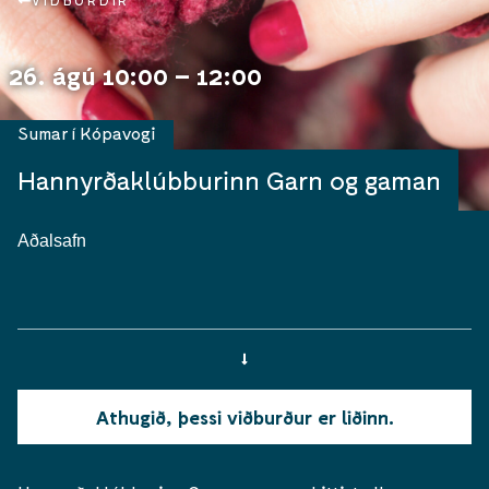
VIÐBURÐIR
26. ágú 10:00 – 12:00
Sumar í Kópavogi
Hannyrðaklúbburinn Garn og gaman
Aðalsafn
Athugið, þessi viðburður er liðinn.