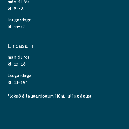
mán til fös
kl. 8-18
laugardaga
kl. 11-17
Lindasafn
mán til fös
kl. 13-18
laugardaga
kl. 11-15*
*lokað á laugardögum í júní, júlí og ágúst