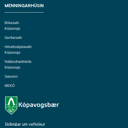
MENNINGARHÚSIN
Bókasafn
Kópavogs
Gerðarsafn
Héraðsskjalasafn
Kópavogs
Náttúrufræðistofa
Kópavogs
Salurinn
MEKÓ
Skilmálar um vefkökur