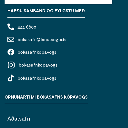
HAFÐU SAMBAND OG FYLGSTU MEÐ
441 6800
bokasafn@kopavogur.is
bokasafnkopavogs
bokasafnkopavogs
bokasafnkopavogs
OPNUNARTÍMI BÓKASAFNS KÓPAVOGS
Aðalsafn