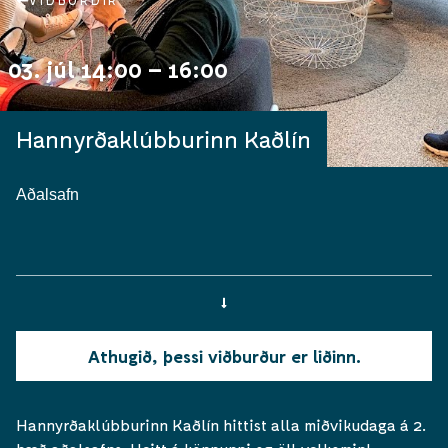
VIÐBURÐIR
03. júl 14:00 – 16:00
Hannyrðaklúbburinn Kaðlín
Aðalsafn
Athugið, þessi viðburður er liðinn.
Hannyrðaklúbburinn Kaðlín hittist alla miðvikudaga á 2.