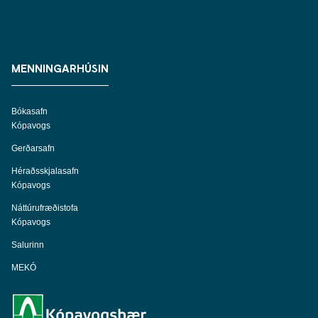
MENNINGARHÚSIN
Bókasafn
Kópavogs
Gerðarsafn
Héraðsskjalasafn
Kópavogs
Náttúrufræðistofa
Kópavogs
Salurinn
MEKÓ