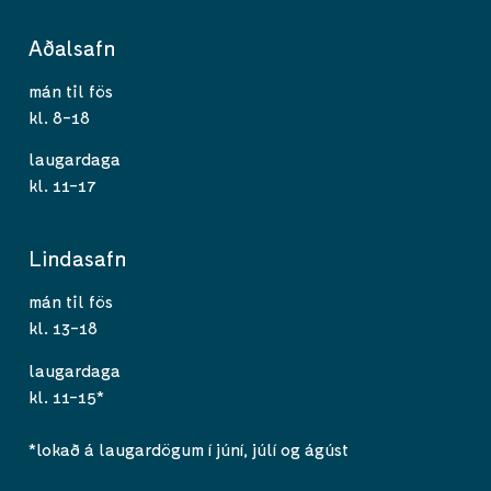
Aðalsafn
mán til fös
kl. 8-18
laugardaga
kl. 11-17
Lindasafn
mán til fös
kl. 13-18
laugardaga
kl. 11-15*
*lokað á laugardögum í júní, júlí og ágúst