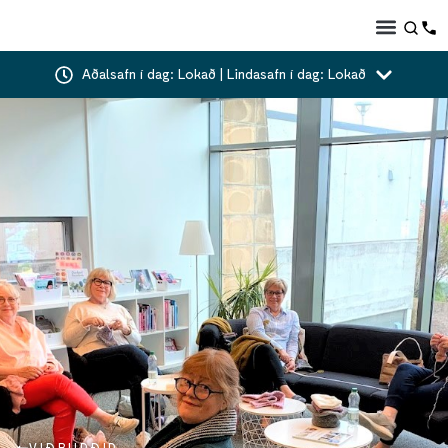
Aðalsafn í dag: Lokað | Lindasafn í dag: Lokað