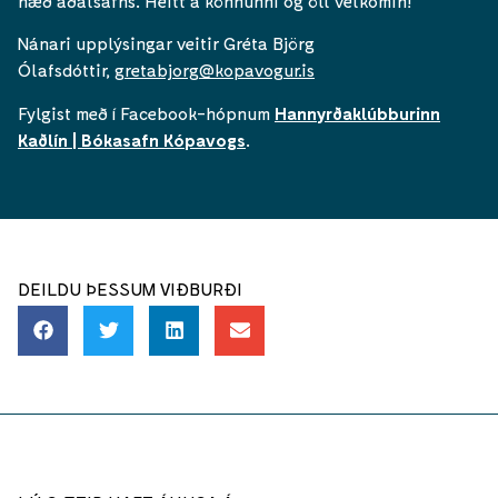
hæð aðalsafns. Heitt á könnunni og öll velkomin!
Nánari upplýsingar veitir Gréta Björg
Ólafsdóttir,
gretabjorg@kopavogur.is
Fylgist með í Facebook-hópnum
Hannyrðaklúbburinn
Kaðlín | Bókasafn Kópavogs
.
DEILDU ÞESSUM VIÐBURÐI