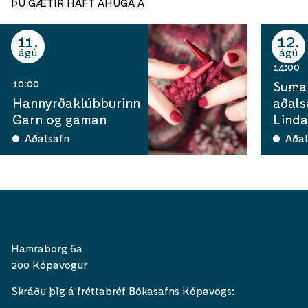
ÞÚ GÆTIR HAFT ÁHUGA Á
11
12
ágú
ágú
14:00
10:00
Sumar
Hannyrðaklúbburinn
aðals
Garn og gaman
Linda
Aðalsafn
Aðal
Hamraborg 6a
200 Kópavogur
Skráðu þig á fréttabréf Bókasafns Kópavogs: