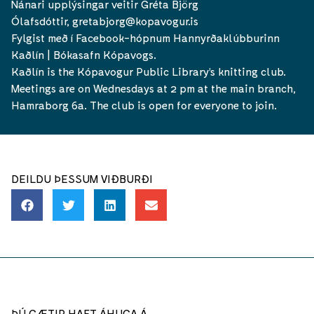
Nánari upplýsingar veitir Gréta Björg
Ólafsdóttir, gretabjorg@kopavogur.is
Fylgist með í Facebook-hópnum Hannyrðaklúbburinn
Kaðlín | Bókasafn Kópavogs.
Kaðlín is the Kópavogur Public Library’s knitting club.
Meetings are on Wednesdays at 2 pm at the main branch,
Hamraborg 6a. The club is open for everyone to join.
DEILDU ÞESSUM VIÐBURÐI
ÞÚ GÆTIR HAFT ÁHUGA Á