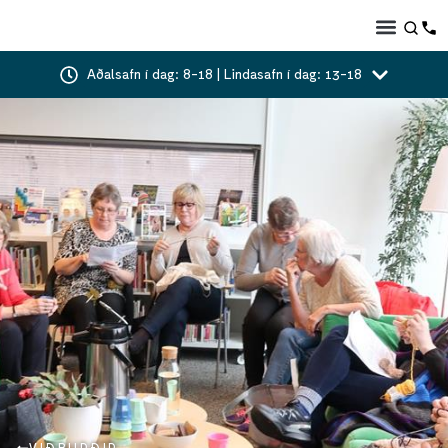
Aðalsafn í dag: 8-18 | Lindasafn í dag: 13-18