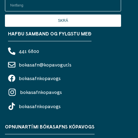
SKRÁ
HAFÐU SAMBAND OG FYLGSTU MEÐ
441 6800
bokasafn@kopavogur.is
bokasafnkopavogs
bokasafnkopavogs
bokasafnkopavogs
OPNUNARTÍMI BÓKASAFNS KÓPAVOGS