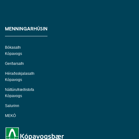
MENNINGARHÚSIN
Bókasafn
Kópavogs
Gerðarsafn
Héraðsskjalasafn
Kópavogs
Náttúrufræðistofa
Kópavogs
Salurinn
MEKÓ