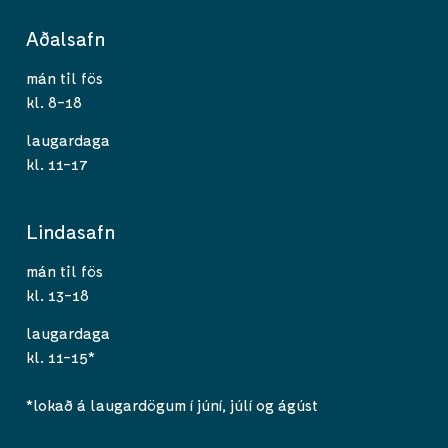
Aðalsafn
mán til fös
kl. 8-18
laugardaga
kl. 11-17
Lindasafn
mán til fös
kl. 13-18
laugardaga
kl. 11-15*
*lokað á laugardögum í júní, júlí og ágúst