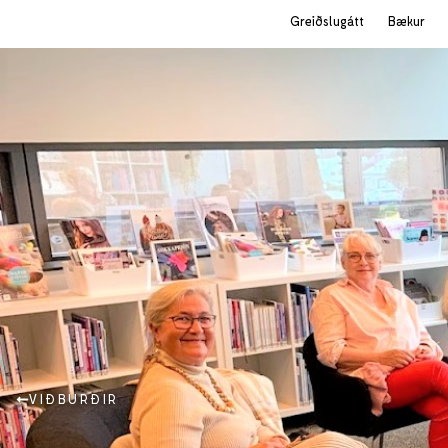
Greiðslugátt
Bækur
VIÐBURÐIR