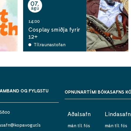
07
ágú
14:00
Cosplay smiðja fyrir
12+
Tilraunastofan
SAMBAND OG FYLGSTU
OPNUNARTÍMI BÓKASAFNS K
 6800
Aðalsafn
Lindasafn
asafn@kopavogur.is
mán til fös
mán til fös