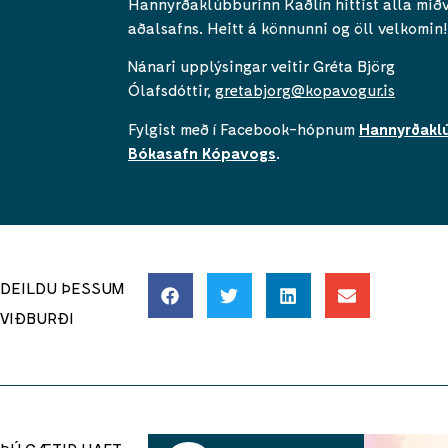
Hannyrðaklúbburinn Kaðlín hittist alla mið
aðalsafns. Heitt á könnunni og öll velkomin!
Nánari upplýsingar veitir Gréta Björg
Ólafsdóttir,
gretabjorg@kopavogur.is
Fylgist með í Facebook-hópnum
Hannyrðaklú
Bókasafn Kópavogs
.
DEILDU ÞESSUM
VIÐBURÐI