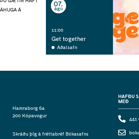
ÞÚ GÆTIR HAFT
07
ágú
ÁHUGA Á
11:00
Get together
Aðalsafn
HAFÐU 
MEÐ
Hamraborg 6a
200 Kópavogur
441
bok
Skráðu þig á fréttabréf Bókasafns