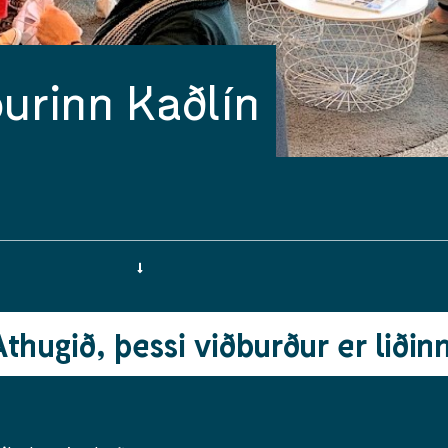
urinn Kaðlín
Athugið, þessi viðburður er liðinn