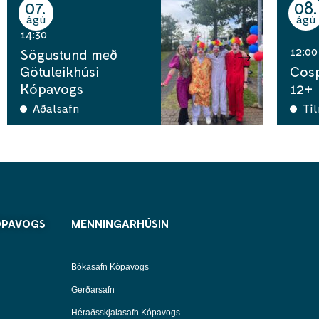
07
08
ágú
ágú
14:30
12:00
Sögustund með
Götuleikhúsi
Cosp
Kópavogs
12+
Aðalsafn
Ti
ÓPAVOGS
MENNINGARHÚSIN
Bókasafn Kópavogs
Gerðarsafn
Héraðsskjalasafn Kópavogs