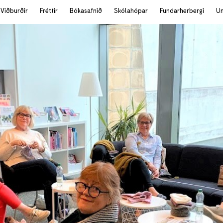
Viðburðir
Fréttir
Bókasafnið
Skólahópar
Fundarherbergi
U