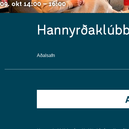
09. okt 14:00 – 16:00
Hannyrðaklúbb
Aðalsafn