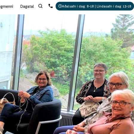
ngmenni
Dagatal
Aðalsafn í dag: 8-18 | Lindasafn í dag: 13-18