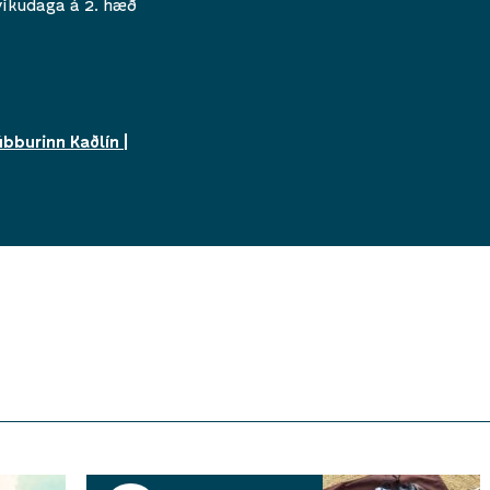
vikudaga á 2. hæð
bburinn Kaðlín |