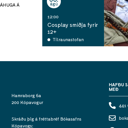
ágú
ÁHUGA Á
12:00
Cosplay smiðja fyrir
12+
Tilraunastofan
HAFÐU 
MEÐ
Hamraborg 6a
200 Kópavogur
441
bok
Skráðu þig á fréttabréf Bókasafns
Kópavogs: