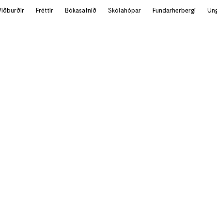
Viðburðir
Fréttir
Bókasafnið
Skólahópar
Fundarherbergi
Un