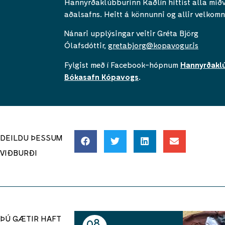
Hannyrðaklúbburinn Kaðlín hittist alla mið
aðalsafns. Heitt á könnunni og allir velkomn
Nánari upplýsingar veitir Gréta Björg
Ólafsdóttir,
gretabjorg@kopavogur.is
Fylgist með í Facebook-hópnum
Hannyrðaklú
Bókasafn Kópavogs
.
DEILDU ÞESSUM
VIÐBURÐI
ÞÚ GÆTIR HAFT
08