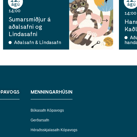
ágú
ágú
14:00
14:00
Sumarsmiðjur á
Han
aðalsafni og
Kaðl
Lindasafni
Aða
Aðalsafn & Lindasafn
hand
ÓPAVOGS
MENNINGARHÚSIN
Bókasafn Kópavogs
Gerðarsafn
Héraðsskjalasafn Kópavogs