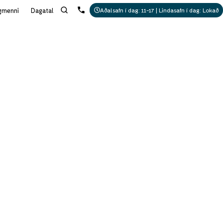
gmenni
Dagatal
Aðalsafn í dag: 11-17 | Lindasafn í dag: Lokað