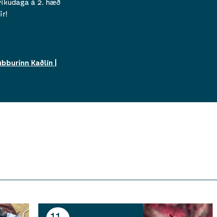
vikudaga á 2. hæð
ir!
bburinn Kaðlín |
11