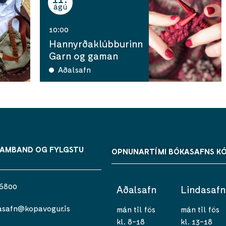
ágú
10:00
Hannyrðaklúbburinn
Garn og gaman
Aðalsafn
SAMBAND OG FYLGSTU
OPNUNARTÍMI BÓKASAFNS K
 6800
Aðalsafn
Lindasafn
asafn@kopavogur.is
mán til fös
mán til fös
kl. 8-18
kl. 13-18