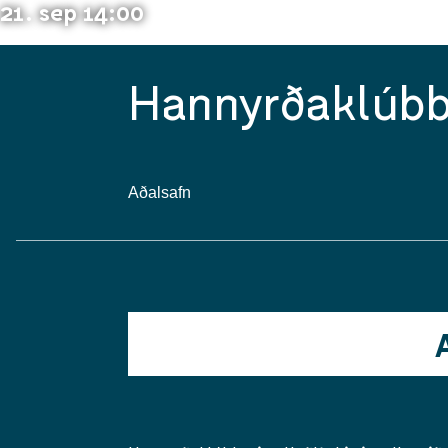
21. sep 14:00
Hannyrðaklúbb
Aðalsafn