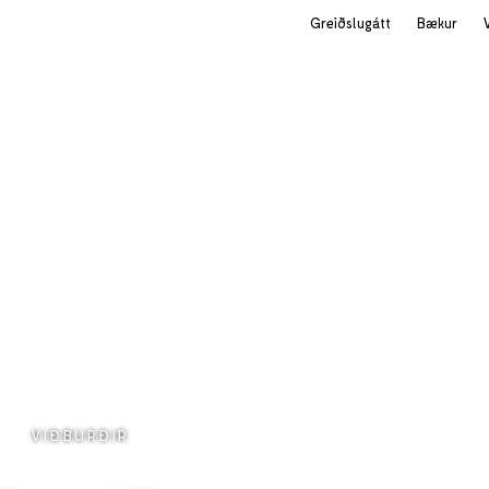
Greiðslugátt
Bækur
VIÐBURÐIR