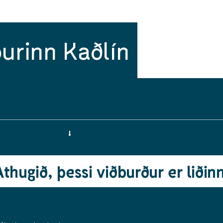
urinn Kaðlín
Athugið, þessi viðburður er liðinn