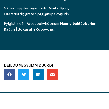
Nánari upplýsingar veitir Gréta Björg
Ólafsdóttir,
gretabjorg@kopavogur.is
Fylgist með í Facebook-hópnum
Hannyrðaklúbburinn
Kaðlín | Bókasafn Kópavogs
.
DEILDU ÞESSUM VIÐBURÐI