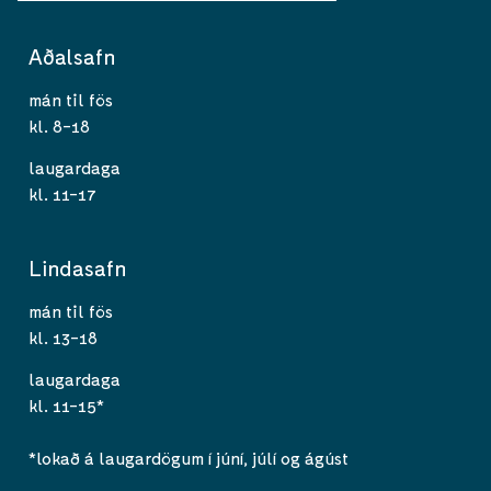
Aðalsafn
mán til fös
kl. 8-18
laugardaga
kl. 11-17
Lindasafn
mán til fös
kl. 13-18
laugardaga
kl. 11-15*
*lokað á laugardögum í júní, júlí og ágúst