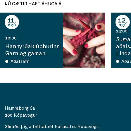
ÞÚ GÆTIR HAFT ÁHUGA Á
11
12
ágú
ágú
14:00
10:00
Sumar
Hannyrðaklúbburinn
aðals
Garn og gaman
Linda
Aðalsafn
Aðal
Hamraborg 6a
200 Kópavogur
Skráðu þig á fréttabréf Bókasafns Kópavogs: