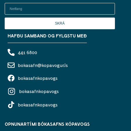
SKRÁ
HAFÐU SAMBAND OG FYLGSTU MEÐ
441 6800
bokasafn@kopavogur.is
bokasafnkopavogs
bokasafnkopavogs
bokasafnkopavogs
OPNUNARTÍMI BÓKASAFNS KÓPAVOGS