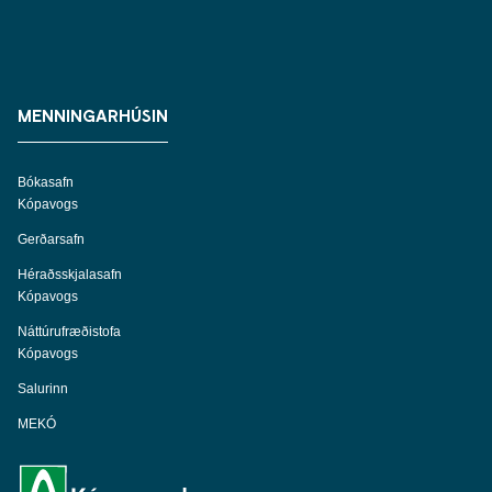
MENNINGARHÚSIN
Bókasafn
Kópavogs
Gerðarsafn
Héraðsskjalasafn
Kópavogs
Náttúrufræðistofa
Kópavogs
Salurinn
MEKÓ