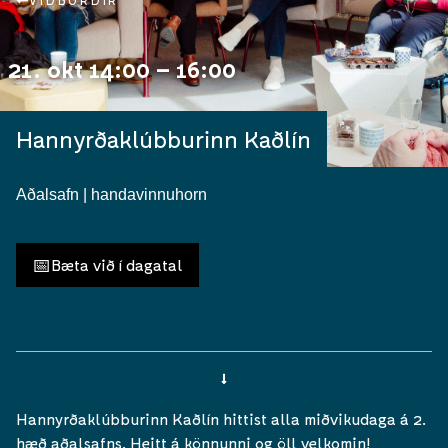
VIÐBURÐIR
21. okt 14:00 – 16:00
Hannyrðaklúbburinn Kaðlín
Aðalsafn | handavinnuhorn
📅
Bæta við í dagatal
Hannyrðaklúbburinn Kaðlín hittist alla miðvikudaga á 2.
hæð aðalsafns. Heitt á könnunni og öll velkomin!