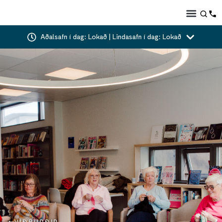
Aðalsafn í dag: Lokað | Lindasafn í dag: Lokað