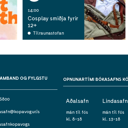
14:00
Cosplay smiðja fyrir
12+
Tilraunastofan
SAMBAND OG FYLGSTU
OPNUNARTÍMI BÓKASAFNS K
 6800
Aðalsafn
Lindasafn
asafn@kopavogur.is
mán til fös
mán til fös
kl. 8-18
kl. 13-18
asafnkopavogs