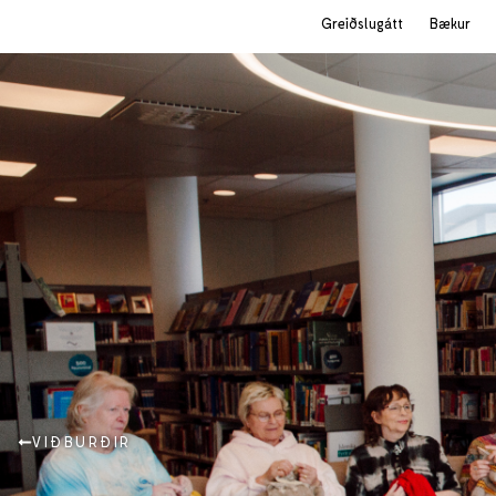
Greiðslugátt
Bækur
VIÐBURÐIR