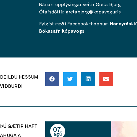
Nánari upplýsingar veitir Gréta Björg
Ólafsdóttir,
gretabjorg@kopavogur.is
Fylgist með í Facebook-hópnum
Hannyrðaklú
Bókasafn Kópavogs
.
DEILDU ÞESSUM
VIÐBURÐI
ÞÚ GÆTIR HAFT
07
ágú
ÁHUGA Á