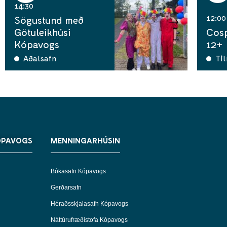
14:30
12:00
Sögustund með
Götuleikhúsi
Cosp
Kópavogs
12+
Aðalsafn
Ti
ÓPAVOGS
MENNINGARHÚSIN
Bókasafn Kópavogs
Gerðarsafn
Héraðsskjalasafn Kópavogs
Náttúrufræðistofa Kópavogs