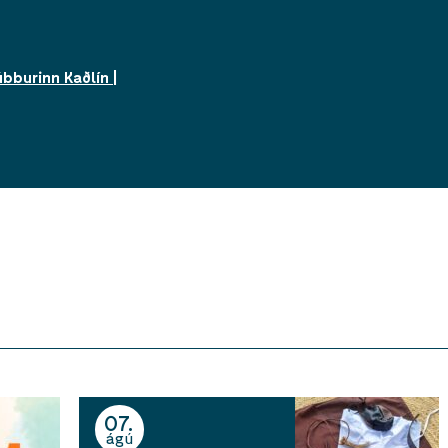
bburinn Kaðlín |
07
ágú