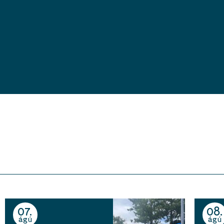
07
08
ágú
ágú