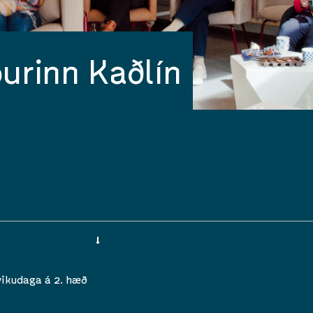
urinn Kaðlín
vikudaga á 2. hæð