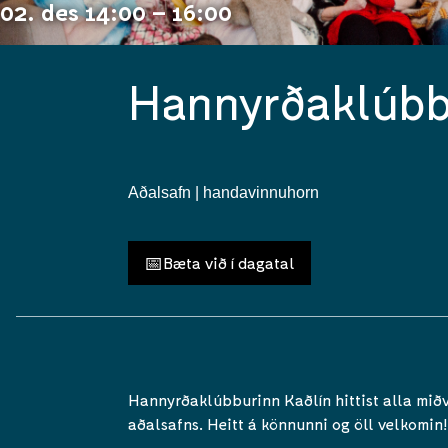
02. des 14:00 – 16:00
Hannyrðaklúbb
Aðalsafn | handavinnuhorn
📅
Bæta við í dagatal
Hannyrðaklúbburinn Kaðlín hittist alla mið
aðalsafns. Heitt á könnunni og öll velkomin!