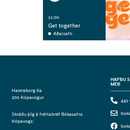
11:00
Get together
Aðalsafn
HAFÐU 
MEÐ
Hamraborg 6a
200 Kópavogur
441
bok
Skráðu þig á fréttabréf Bókasafns
Kópavogs:
bok