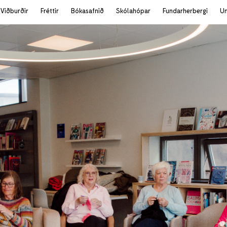
Viðburðir
Fréttir
Bókasafnið
Skólahópar
Fundarherbergi
U