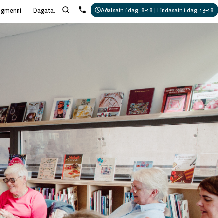
ngmenni
Dagatal
Aðalsafn í dag: 8-18 | Lindasafn í dag: 13-18