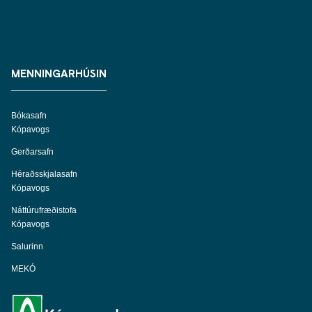
MENNINGARHÚSIN
Bókasafn
Kópavogs
Gerðarsafn
Héraðsskjalasafn
Kópavogs
Náttúrufræðistofa
Kópavogs
Salurinn
MEKÓ