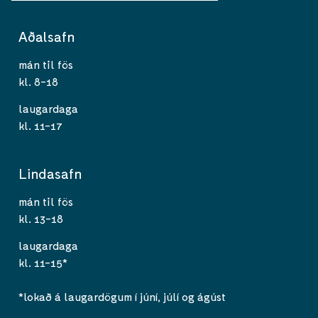
Aðalsafn
mán til fös
kl. 8-18
laugardaga
kl. 11-17
Lindasafn
mán til fös
kl. 13-18
laugardaga
kl. 11-15*
*lokað á laugardögum í júní, júlí og ágúst