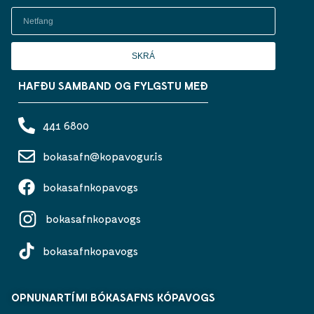
SKRÁ
HAFÐU SAMBAND OG FYLGSTU MEÐ
441 6800
bokasafn@kopavogur.is
bokasafnkopavogs
bokasafnkopavogs
bokasafnkopavogs
OPNUNARTÍMI BÓKASAFNS KÓPAVOGS