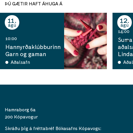
ÞÚ GÆTIR HAFT ÁHUGA Á
11
12
ágú
ágú
14:00
10:00
Sumar
Hannyrðaklúbburinn
aðals
Garn og gaman
Linda
Aðalsafn
Aðal
Hamraborg 6a
200 Kópavogur
Skráðu þig á fréttabréf Bókasafns Kópavogs: