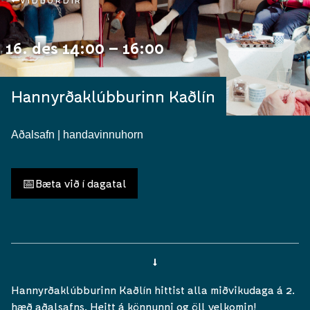
VIÐBURÐIR
16. des 14:00 – 16:00
Hannyrðaklúbburinn Kaðlín
Aðalsafn | handavinnuhorn
📅
Bæta við í dagatal
Hannyrðaklúbburinn Kaðlín hittist alla miðvikudaga á 2.
hæð aðalsafns. Heitt á könnunni og öll velkomin!