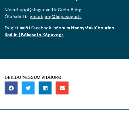
Nánari upplýsingar veitir Gréta Björg
Ólafsdóttir,
gretabjorg@kopavogur.is
Fylgist með í Facebook-hópnum
Hannyrðaklúbburinn
Kaðlín | Bókasafn Kópavogs
.
DEILDU ÞESSUM VIÐBURÐI