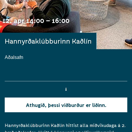
VIÐBURÐIR
12. apr 14:00 – 16:00
Hannyrðaklúbburinn Kaðlín
Aðalsafn
Athugið, þessi viðburður er liðinn.
Hannyrðaklúbburinn Kaðlín hittist alla miðvikudaga á 2.