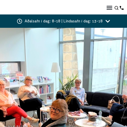
Aðalsafn í dag: 8-18 | Lindasafn í dag: 13-18