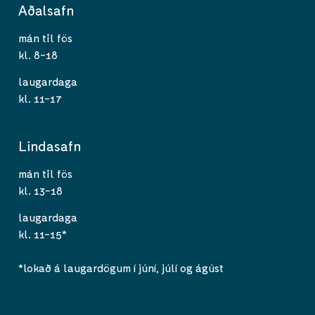
Aðalsafn
mán til fös
kl. 8-18
laugardaga
kl. 11-17
Lindasafn
mán til fös
kl. 13-18
laugardaga
kl. 11-15*
*lokað á laugardögum í júní, júlí og ágúst