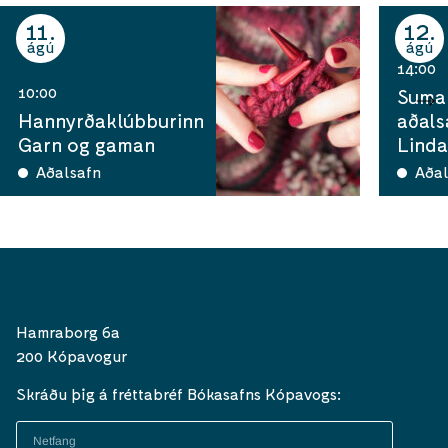
11
12
ágú
ágú
14:00
10:00
Sumar
Hannyrðaklúbburinn
aðals
Garn og gaman
Linda
Aðalsafn
Aðal
Hamraborg 6a
200 Kópavogur
Skráðu þig á fréttabréf Bókasafns Kópavogs: