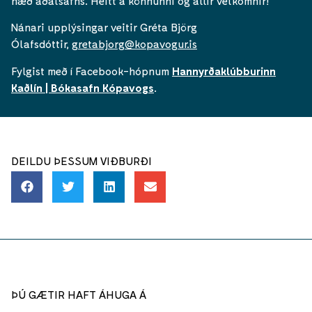
hæð aðalsafns. Heitt á könnunni og allir velkomnir!
Nánari upplýsingar veitir Gréta Björg
Ólafsdóttir,
gretabjorg@kopavogur.is
Fylgist með í Facebook-hópnum
Hannyrðaklúbburinn
Kaðlín | Bókasafn Kópavogs
.
DEILDU ÞESSUM VIÐBURÐI
ÞÚ GÆTIR HAFT ÁHUGA Á