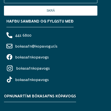
SKRÁ
HAFÐU SAMBAND OG FYLGSTU MEÐ
441 6800
bokasafn@kopavogur.is
bokasafnkopavogs
bokasafnkopavogs
bokasafnkopavogs
OPNUNARTÍMI BÓKASAFNS KÓPAVOGS