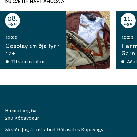
ÞÚ GÆTIR HAFT ÁHUGA Á
08
11
ágú
ágú
12:00
10:00
Cosplay smiðja fyrir
Hann
12+
Garn
Tilraunastofan
Aðal
Hamraborg 6a
200 Kópavogur
Skráðu þig á fréttabréf Bókasafns Kópavogs: