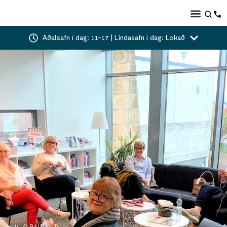
Aðalsafn í dag: 11-17 | Lindasafn í dag: Lokað