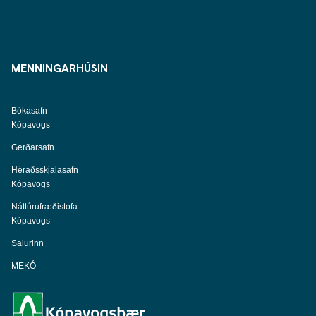
MENNINGARHÚSIN
Bókasafn
Kópavogs
Gerðarsafn
Héraðsskjalasafn
Kópavogs
Náttúrufræðistofa
Kópavogs
Salurinn
MEKÓ