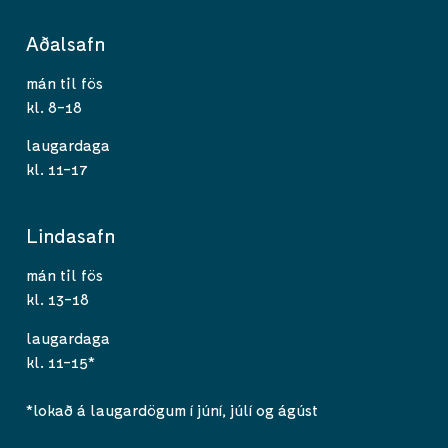
Aðalsafn
mán til fös
kl. 8-18
laugardaga
kl. 11-17
Lindasafn
mán til fös
kl. 13-18
laugardaga
kl. 11-15*
*lokað á laugardögum í júní, júlí og ágúst