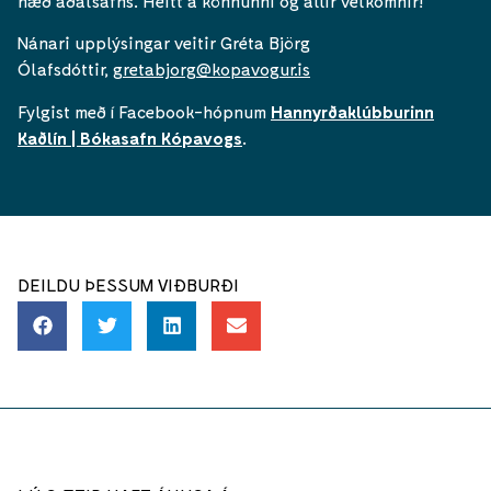
hæð aðalsafns. Heitt á könnunni og allir velkomnir!
Nánari upplýsingar veitir Gréta Björg
Ólafsdóttir,
gretabjorg@kopavogur.is
Fylgist með í Facebook-hópnum
Hannyrðaklúbburinn
Kaðlín | Bókasafn Kópavogs
.
DEILDU ÞESSUM VIÐBURÐI