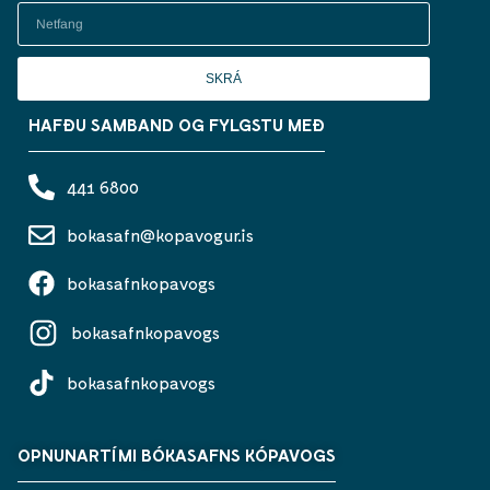
SKRÁ
HAFÐU SAMBAND OG FYLGSTU MEÐ
441 6800
bokasafn@kopavogur.is
bokasafnkopavogs
bokasafnkopavogs
bokasafnkopavogs
OPNUNARTÍMI BÓKASAFNS KÓPAVOGS