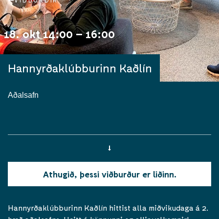
VIÐBURÐIR
18. okt 14:00 – 16:00
Hannyrðaklúbburinn Kaðlín
Aðalsafn
Athugið, þessi viðburður er liðinn.
Hannyrðaklúbburinn Kaðlín hittist alla miðvikudaga á 2.