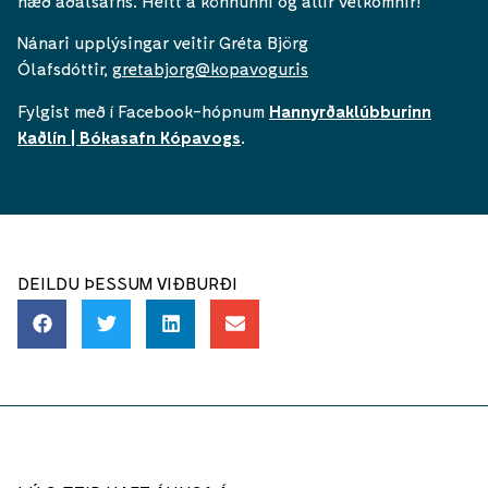
hæð aðalsafns. Heitt á könnunni og allir velkomnir!
Nánari upplýsingar veitir Gréta Björg
Ólafsdóttir,
gretabjorg@kopavogur.is
Fylgist með í Facebook-hópnum
Hannyrðaklúbburinn
Kaðlín | Bókasafn Kópavogs
.
DEILDU ÞESSUM VIÐBURÐI