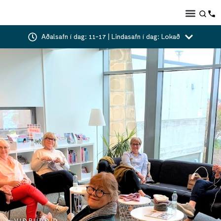
Aðalsafn í dag: 11-17 | Lindasafn í dag: Lokað