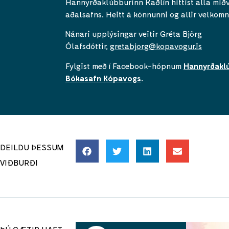
Hannyrðaklúbburinn Kaðlín hittist alla mið
aðalsafns. Heitt á könnunni og allir velkomn
Nánari upplýsingar veitir Gréta Björg
Ólafsdóttir,
gretabjorg@kopavogur.is
Fylgist með í Facebook-hópnum
Hannyrðaklú
Bókasafn Kópavogs
.
DEILDU ÞESSUM
VIÐBURÐI