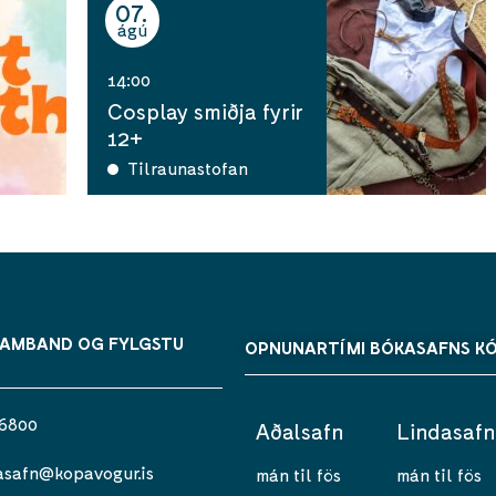
07
ágú
14:00
Cosplay smiðja fyrir
12+
Tilraunastofan
SAMBAND OG FYLGSTU
OPNUNARTÍMI BÓKASAFNS K
 6800
Aðalsafn
Lindasafn
asafn@kopavogur.is
mán til fös
mán til fös