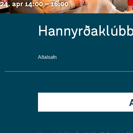
24. apr 14:00 – 16:00
Hannyrðaklúbb
Aðalsafn