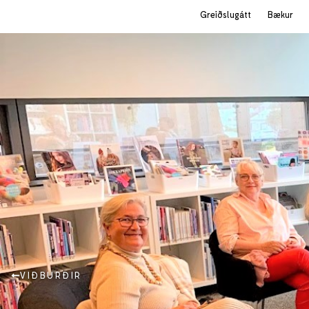
Greiðslugátt
Bækur
VIÐBURÐIR