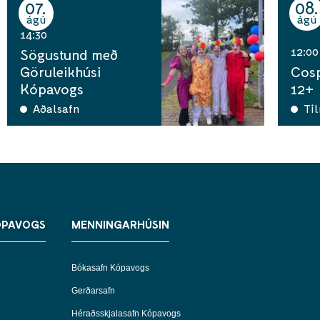
07
08
ágú
ágú
14:30
12:00
Sögustund með
Göruleikhúsi
Cosp
Kópavogs
12+
Aðalsafn
Ti
ÓPAVOGS
MENNINGARHÚSIN
Bókasafn Kópavogs
Gerðarsafn
Héraðsskjalasafn Kópavogs