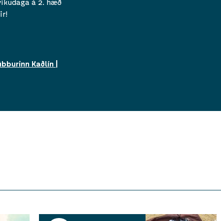
vikudaga á 2. hæð
ir!
bburinn Kaðlín |