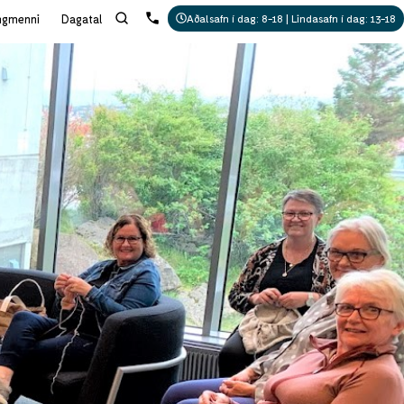
ngmenni
Dagatal
Aðalsafn í dag: 8-18 | Lindasafn í dag: 13-18