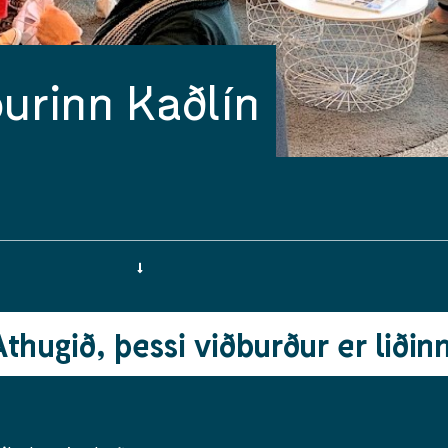
urinn Kaðlín
Athugið, þessi viðburður er liðinn