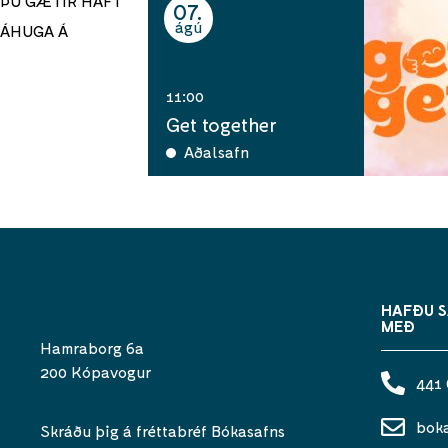
ÞÚ GÆTIR HAFT
07
ágú
ÁHUGA Á
11:00
Get together
Aðalsafn
HAFÐU 
MEÐ
Hamraborg 6a
200 Kópavogur
441
bok
Skráðu þig á fréttabréf Bókasafns