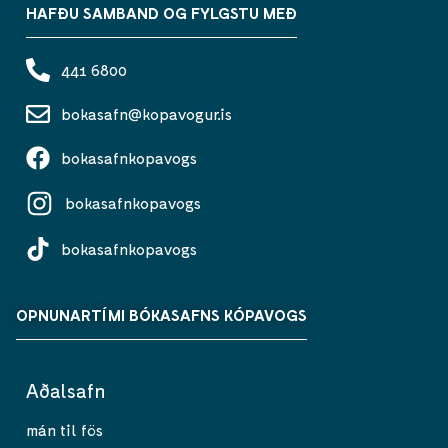
HAFÐU SAMBAND OG FYLGSTU MEÐ
441 6800
bokasafn@kopavogur.is
bokasafnkopavogs
bokasafnkopavogs
bokasafnkopavogs
OPNUNARTÍMI BÓKASAFNS KÓPAVOGS
Aðalsafn
mán til fös