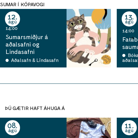
SUMAR Í KÓPAVOGI
12
13
ágú
ágú
14:00
14:00
Sumarsmiðjur á
Fatab
aðalsafni og
sauma
Lindasafni
Bók
Aðalsafn & Lindasafn
aðalsa
ÞÚ GÆTIR HAFT ÁHUGA Á
08
11
ágú
ágú