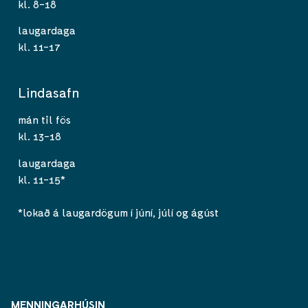
kl. 8-18
laugardaga
kl. 11-17
Lindasafn
mán til fös
kl. 13-18
laugardaga
kl. 11-15*
*lokað á laugardögum í júní, júlí og ágúst
MENNINGARHÚSIN