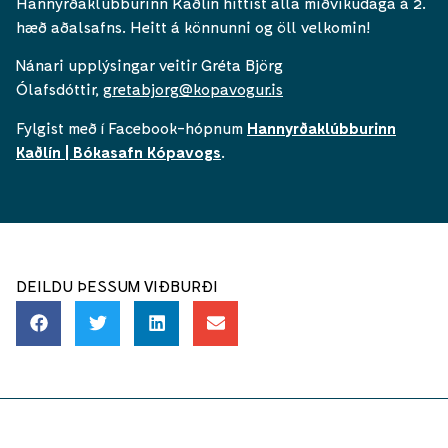
Hannyrðaklúbburinn Kaðlín hittist alla miðvikudaga á 2.
hæð aðalsafns. Heitt á könnunni og öll velkomin!
Nánari upplýsingar veitir Gréta Björg
Ólafsdóttir,
gretabjorg@kopavogur.is
Fylgist með í Facebook-hópnum
Hannyrðaklúbburinn
Kaðlín | Bókasafn Kópavogs
.
DEILDU ÞESSUM VIÐBURÐI