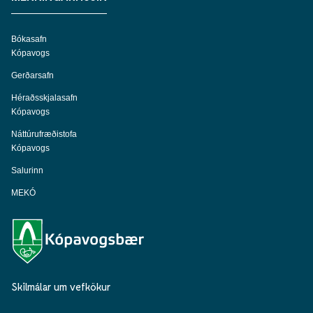
Bókasafn
Kópavogs
Gerðarsafn
Héraðsskjalasafn
Kópavogs
Náttúrufræðistofa
Kópavogs
Salurinn
MEKÓ
Skilmálar um vefkökur