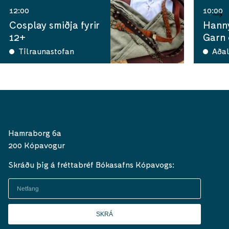
12:00
10:00
Cosplay smiðja fyrir
Hann
12+
Garn
Tilraunastofan
Aðal
Hamraborg 6a
200 Kópavogur
Skráðu þig á fréttabréf Bókasafns Kópavogs:
SKRÁ