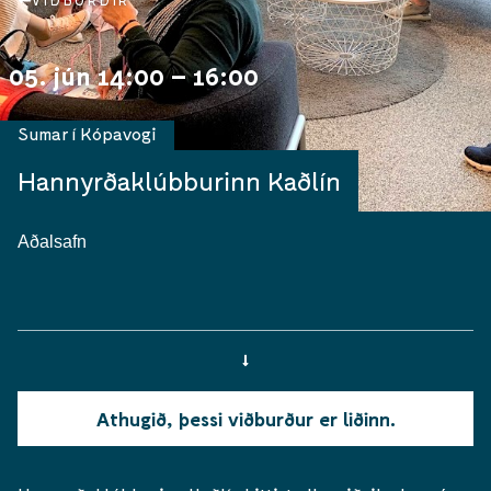
VIÐBURÐIR
05. jún 14:00 – 16:00
Sumar í Kópavogi
Hannyrðaklúbburinn Kaðlín
Aðalsafn
Athugið, þessi viðburður er liðinn.