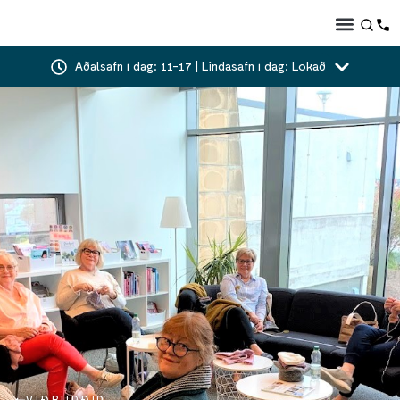
Aðalsafn í dag: 11-17 | Lindasafn í dag: Lokað