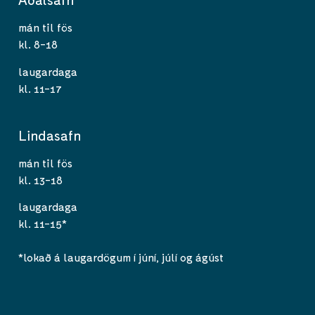
mán til fös
kl. 8-18
laugardaga
kl. 11-17
Lindasafn
mán til fös
kl. 13-18
laugardaga
kl. 11-15*
*lokað á laugardögum í júní, júlí og ágúst