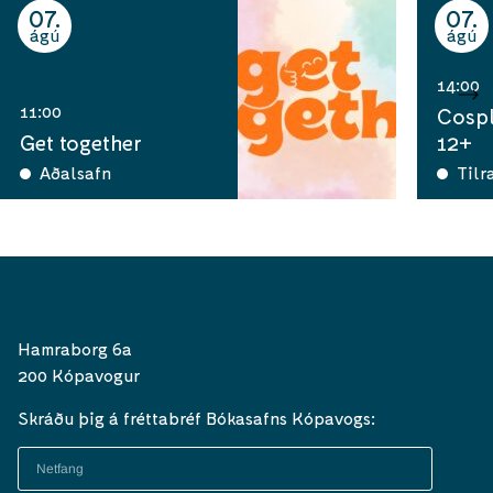
07
07
ágú
ágú
14:00
11:00
Cospl
Get together
12+
Aðalsafn
Tilr
Hamraborg 6a
200 Kópavogur
Skráðu þig á fréttabréf Bókasafns Kópavogs: