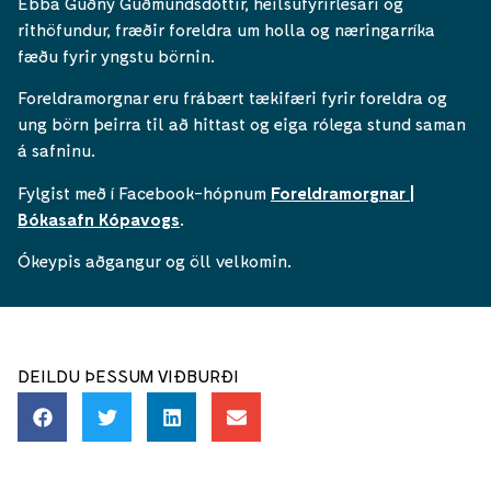
Ebba Guðný Guðmundsdóttir, heilsufyrirlesari og
rithöfundur, fræðir foreldra um holla og næringarríka
fæðu fyrir yngstu börnin.
Foreldramorgnar eru frábært tækifæri fyrir foreldra og
ung börn þeirra til að hittast og eiga rólega stund saman
á safninu.
Fylgist með í Facebook-hópnum
Foreldramorgnar |
Bókasafn Kópavogs
.
Ókeypis aðgangur og öll velkomin.
DEILDU ÞESSUM VIÐBURÐI