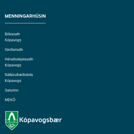
MENNINGARHÚSIN
Bókasafn
Kópavogs
Gerðarsafn
Héraðsskjalasafn
Kópavogs
Náttúrufræðistofa
Kópavogs
Salurinn
MEKÓ