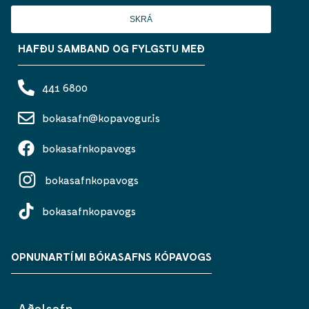
SKRÁ
HAFÐU SAMBAND OG FYLGSTU MEÐ
441 6800
bokasafn@kopavogur.is
bokasafnkopavogs
bokasafnkopavogs
bokasafnkopavogs
OPNUNARTÍMI BÓKASAFNS KÓPAVOGS
Aðalsafn