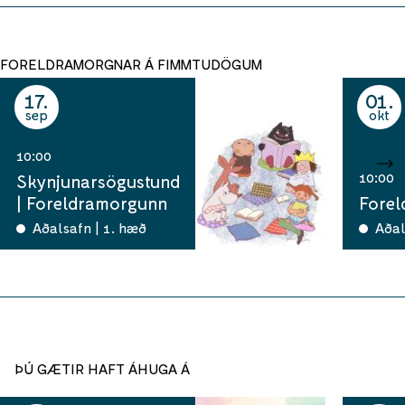
FORELDRAMORGNAR Á FIMMTUDÖGUM
17
01
sep
okt
10:00
10:00
Skynjunarsögustund
| Foreldramorgunn
Fore
Aðalsafn | 1. hæð
Aðal
ÞÚ GÆTIR HAFT ÁHUGA Á