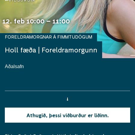
VIÐBURÐIR
12. feb 10:00 – 11:00
FORELDRAMORGNAR Á FIMMTUDÖGUM
Holl fæða | Foreldramorgunn
Aðalsafn
Athugið, þessi viðburður er liðinn.