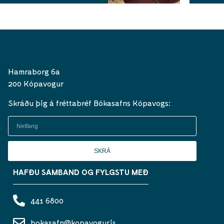
Hamraborg 6a
200 Kópavogur
Skráðu þig á fréttabréf Bókasafns Kópavogs:
SKRÁ
HAFÐU SAMBAND OG FYLGSTU MEÐ
441 6800
bokasafn@kopavogur.is