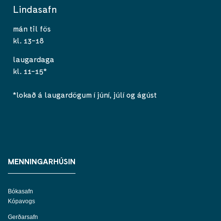
Lindasafn
mán til fös
kl. 13-18
laugardaga
kl. 11-15*
*lokað á laugardögum í júní, júlí og ágúst
MENNINGARHÚSIN
Bókasafn
Kópavogs
Gerðarsafn