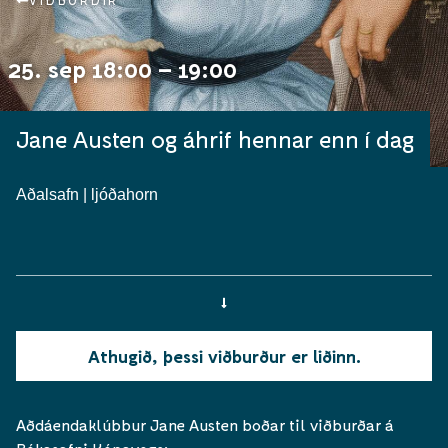
VIÐBURÐIR
25. sep 18:00 – 19:00
Jane Austen og áhrif hennar enn í dag
Aðalsafn | ljóðahorn
Athugið, þessi viðburður er liðinn.
Aðdáendaklúbbur Jane Austen boðar til viðburðar á