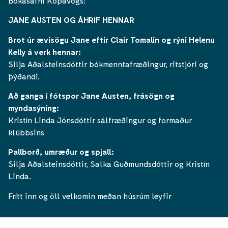
Bókasafni Kópavogs:
JANE AUSTEN OG ÁHRIF HENNAR
Brot úr ævisögu Jane eftir Clair Tomalin og rýni Helenu
Kelly á verk hennar:
Silja Aðalsteinsdóttir bókmenntafræðingur, ritstjóri og
þýðandi.
Að ganga í fótspor Jane Austen, frásögn og
myndasýning:
Kristín Linda Jónsdóttir sálfræðingur og formaður
klúbbsins
Pallborð, umræður og spjall:
Silja Aðalsteinsdóttir, Salka Guðmundsdóttir og Kristín
Linda.
Frítt inn og öll velkomin meðan húsrúm leyfir