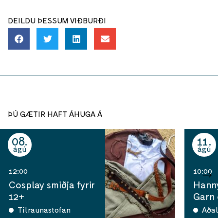
DEILDU ÞESSUM VIÐBURÐI
ÞÚ GÆTIR HAFT ÁHUGA Á
08
11
ágú
ágú
12:00
10:00
Cosplay smiðja fyrir
Hann
12+
Garn
Tilraunastofan
Aðal