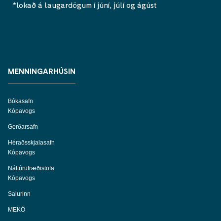
*lokað á laugardögum í júní, júlí og ágúst
MENNINGARHÚSIN
Bókasafn
Kópavogs
Gerðarsafn
Héraðsskjalasafn
Kópavogs
Náttúrufræðistofa
Kópavogs
Salurinn
MEKÓ