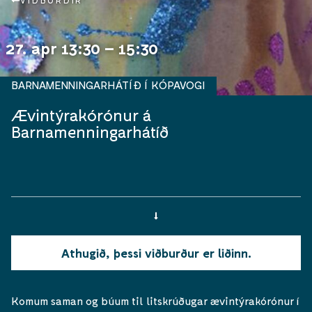
VIÐBURÐIR
27. apr 13:30 – 15:30
BARNAMENNINGARHÁTÍÐ Í KÓPAVOGI
Ævintýrakórónur á
Barnamenningarhátíð
Athugið, þessi viðburður er liðinn.
Komum saman og búum til litskrúðugar ævintýrakórónur í