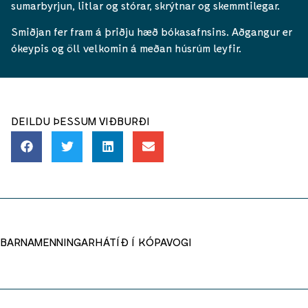
sumarbyrjun, litlar og stórar, skrýtnar og skemmtilegar.
Smiðjan fer fram á þriðju hæð bókasafnsins. Aðgangur er
ókeypis og öll velkomin á meðan húsrúm leyfir.
DEILDU ÞESSUM VIÐBURÐI
BARNAMENNINGARHÁTÍÐ Í KÓPAVOGI