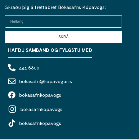
Skráðu þig á fréttabréf Bókasafns Kópavogs:
SKRÁ
HAFÐU SAMBAND OG FYLGSTU MEÐ
441 6800
bokasafn@kopavogur.is
bokasafnkopavogs
bokasafnkopavogs
bokasafnkopavogs