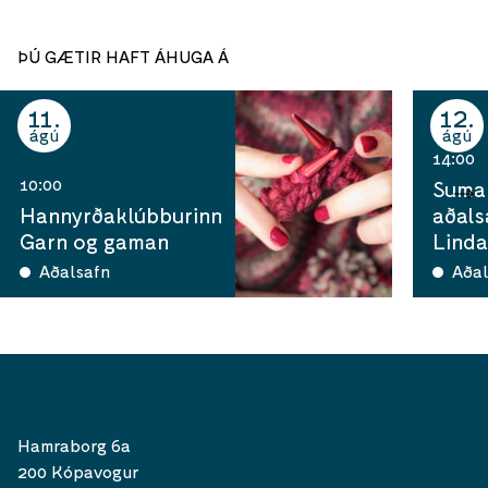
ÞÚ GÆTIR HAFT ÁHUGA Á
11
12
ágú
ágú
14:00
10:00
Sumar
Hannyrðaklúbburinn
aðals
Garn og gaman
Linda
Aðalsafn
Aðal
Hamraborg 6a
200 Kópavogur