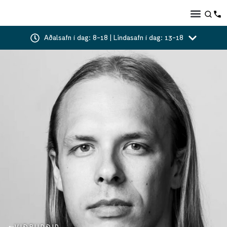
Aðalsafn í dag: 8-18 | Lindasafn í dag: 13-18