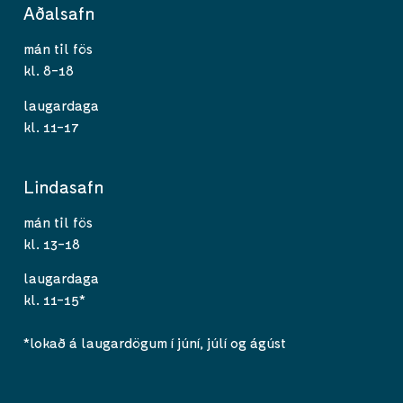
Aðalsafn
mán til fös
kl. 8-18
laugardaga
kl. 11-17
Lindasafn
mán til fös
kl. 13-18
laugardaga
kl. 11-15*
*lokað á laugardögum í júní, júlí og ágúst