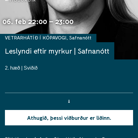
VIÐBURÐIR
06. feb 22:00 – 23:00
VETRARHÁTÍÐ Í KÓPAVOGI
,
Safnanótt
Leslyndi eftir myrkur | Safnanótt
2. hæð | Sviðið
Athugið, þessi viðburður er liðinn.