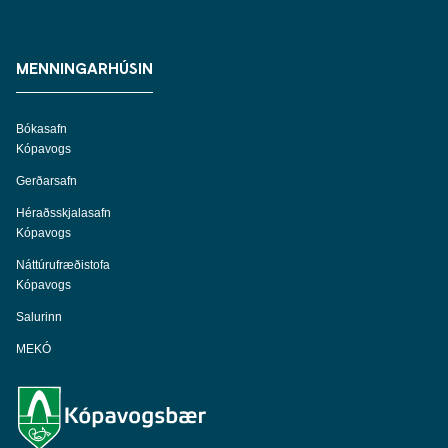
MENNINGARHÚSIN
Bókasafn
Kópavogs
Gerðarsafn
Héraðsskjalasafn
Kópavogs
Náttúrufræðistofa
Kópavogs
Salurinn
MEKÓ