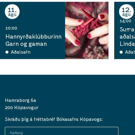
11
12
ágú
ágú
14:00
10:00
Sumar
Hannyrðaklúbburinn
aðals
Garn og gaman
Linda
Aðalsafn
Aðal
Hamraborg 6a
200 Kópavogur
Skráðu þig á fréttabréf Bókasafns Kópavogs: