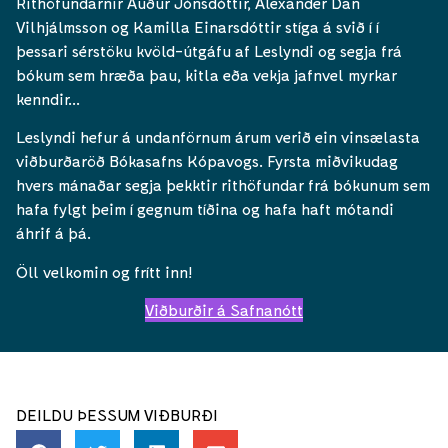
Rithöfundarnir Auður Jónsdóttir, Alexander Dan
Vilhjálmsson og Kamilla Einarsdóttir stíga á svið í í
þessari sérstöku kvöld-útgáfu af Leslyndi og segja frá
bókum sem hræða þau, kitla eða vekja jafnvel myrkar
kenndir…
Leslyndi hefur á undanförnum árum verið ein vinsælasta
viðburðaröð Bókasafns Kópavogs. Fyrsta miðvikudag
hvers mánaðar segja þekktir rithöfundar frá bókunum sem
hafa fylgt þeim í gegnum tíðina og hafa haft mótandi
áhrif á þá.
Öll velkomin og frítt inn!
Viðburðir á Safnanótt
DEILDU ÞESSUM VIÐBURÐI