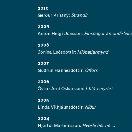
2010
Gerður Kristný:
Strandir
2009
Anton Helgi Jónsson:
Einsöngur án undirleik
2008
Jónína Leósdóttir:
Miðbæjarmynd
2007
Guðrún Hannesdóttir:
Offors
2006
Óskar Árni Óskarsson:
Í bláu myrkri
2005
Linda Vilhjálmsdóttir:
Niður
2004
Hjörtur Marteinsson:
Hvorki hér né …