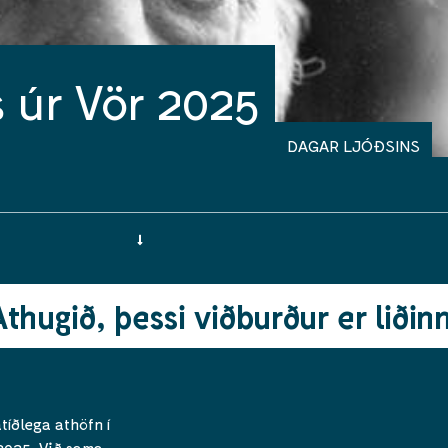
s úr Vör 2025
DAGAR LJÓÐSINS
Athugið, þessi viðburður er liðinn
tíðlega athöfn í
2025. Við sama