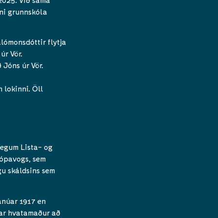
pni grunnskóla
lómonsdóttir flytja
úr Vör.
 Jóns úr Vör.
 lokinni. Öll
vegum Lista- og
Kópavogs, sem
gu skáldsins sem
janúar 1917 en
var hvatamaður að