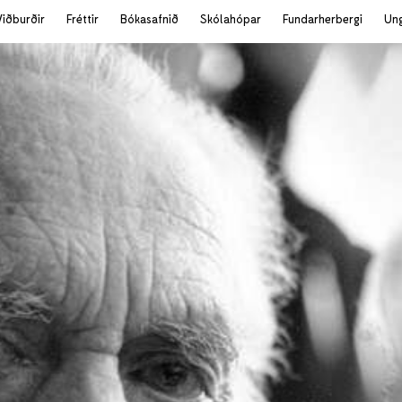
Viðburðir
Fréttir
Bókasafnið
Skólahópar
Fundarherbergi
Un