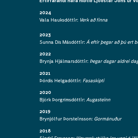
Eftirfarandi hafa hlotið Ljóðstaf Jóns úr V
2024
Vala Hauksdóttir:
Verk að finna
2023
Sunna Dís Másdóttir:
Á eftir þegar að þú ert b
2022
Brynja Hjálmarsdóttir:
Þegar dagar aldrei dag
2021
Þórdís Helgadóttir:
Fasaskipti
2020
Björk Þorgrímsdóttir:
Augasteinn
2019
Brynjólfur Þorsteinsson:
Gormánuður
2018
Sindri Freysson:
Kínversk stúlka les uppi á jök