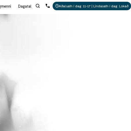
gmenni
Dagatal
Aðalsafn í dag: 11-17 | Lindasafn í dag: Lokað