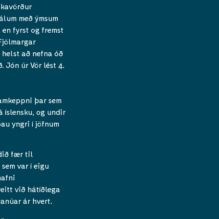
ókavörður
rmálum með ýmsum
, en fyrst og fremst
 Fjölmargar
 helst að nefna óð
 Jón úr Vör lést 4.
 samkeppni þar sem
á íslensku, og undir
þau yngri í jöfnum
ið fær til
 sem var í eigu
nafni
eitt við hátíðlega
anúar ár hvert.