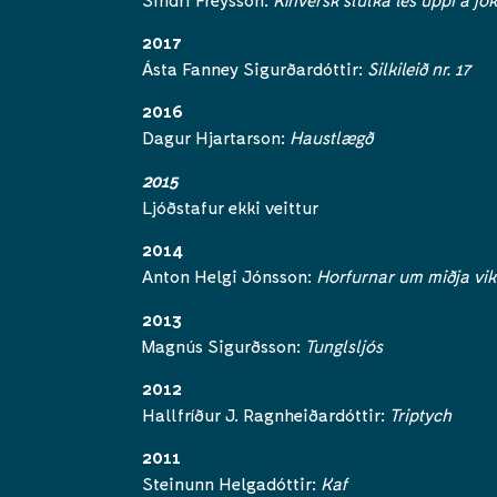
2017
Ásta Fanney Sigurðardóttir:
Silkileið nr. 17
2016
Dagur Hjartarson:
Haustlægð
2015
Ljóðstafur ekki veittur
2014
Anton Helgi Jónsson:
Horfurnar um miðja vi
2013
Magnús Sigurðsson:
Tunglsljós
2012
Hallfríður J. Ragnheiðardóttir:
Triptych
2011
Steinunn Helgadóttir:
Kaf