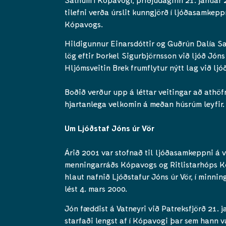
tilefni verða úrslit kunngjörð í ljóðasamkep
Kópavogs.
Hildigunnur Einarsdóttir og Guðrún Dalía Sa
lög eftir Þorkel Sigurbjörnsson við ljóð Jóns 
Hljómsveitin Brek frumflytur nýtt lag við ljóð
Boðið verður upp á léttar veitingar að athöfn
hjartanlega velkomin á meðan húsrúm leyfir.
Um Ljóðstaf Jóns úr Vör
Árið 2001 var stofnað til ljóðasamkeppni á 
menningarráðs Kópavogs og Ritlistarhóps 
hlaut nafnið Ljóðstafur Jóns úr Vör, í minnin
lést 4. mars 2000.
Jón fæddist á Vatneyri við Patreksfjörð 21. 
starfaði lengst af í Kópavogi þar sem hann 