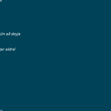
ör
úin að deyja
ar aldrei
li