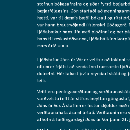
stofnun bókasafnsins og síðar fyrsti bæjarb
bæjarfélagsins. Jón starfaði að menninga
hætti, var til dæmis bæði bóksali og ritstjóri
var hann brautryðjandi í íslenskri ljóðagerð.
ljóðabækur hans lifa með þjóðinni og ber þá
hans til æskustöðvanna, ljóðabálkinn Þorpið.
mars árið 2000.
Ljóðstafur Jóns úr Vör er veittur að lokinni
öllum er frjálst að senda inn frumsamin ljóð 
dulnefni. Hér takast því á reyndari skáld og 
leik.
Veitt eru peningaverðlaun og verðlaunaskáld
varðveislu í eitt ár silfurskreyttan göngustaf,
Jóns úr Vör. Á stafinn er festur skjöldur með 
verðlaunahafa ásamt ártali. Verðlaunin eru v
athöfn á fæðingardegi Jóns úr Vör þann 21. j