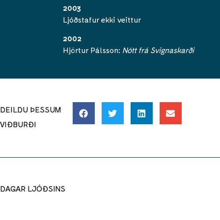
2003
Ljóðstafur ekki veittur
2002
Hjörtur Pálsson:
Nótt frá Svignaskarði
DEILDU ÞESSUM
VIÐBURÐI
DAGAR LJÓÐSINS