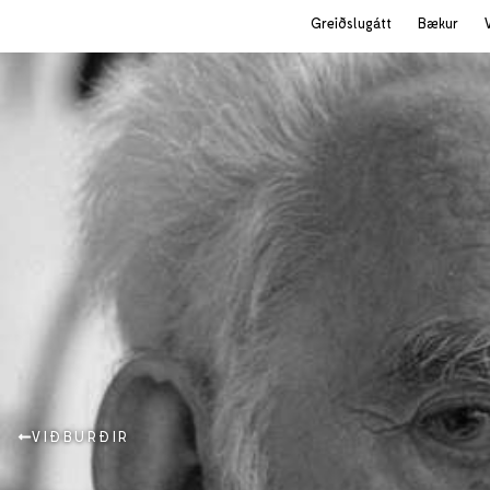
Greiðslugátt
Bækur
VIÐBURÐIR