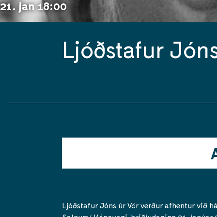
21. jan 18:00
Ljóðstafur Jón
Ljóðstafur Jóns úr Vör verður afhentur við há
Salnum í Kópavogi, þriðjudaginn 21. janúar 