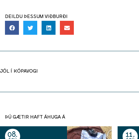
DEILDU ÞESSUM VIÐBURÐI
JÓL Í KÓPAVOGI
ÞÚ GÆTIR HAFT ÁHUGA Á
08
11
ágú
ágú