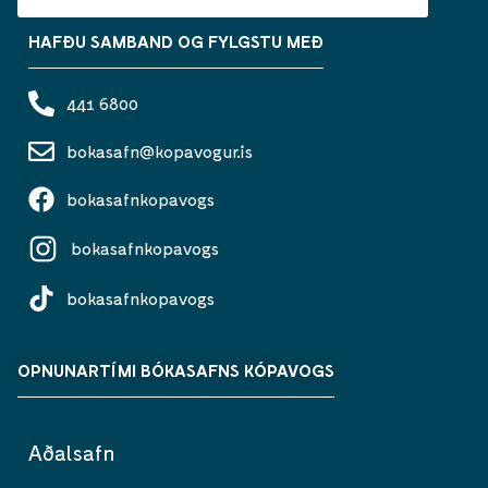
HAFÐU SAMBAND OG FYLGSTU MEÐ
441 6800
bokasafn@kopavogur.is
bokasafnkopavogs
bokasafnkopavogs
bokasafnkopavogs
OPNUNARTÍMI BÓKASAFNS KÓPAVOGS
Aðalsafn