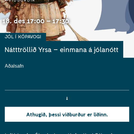
VIÐBURÐIR
18. des 17:00 – 17:30
JÓL Í KÓPAVOGI
Nátttröllið Yrsa – einmana á jólanótt
Aðalsafn
Athugið, þessi viðburður er liðinn.