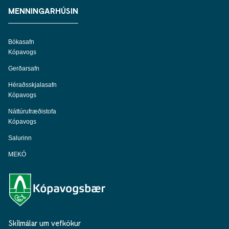
MENNINGARHÚSIN
Bókasafn
Kópavogs
Gerðarsafn
Héraðsskjalasafn
Kópavogs
Náttúrufræðistofa
Kópavogs
Salurinn
MEKÓ
Skilmálar um vefkökur