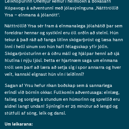
Leikhópurinn Óhemjur kemur í heimsókn á Bókasafn
Kópavogs á aðventunni með jólasýninguna „Nátttröllið
Yrsa – einmana á jólanótt“.
Nátttröllið Yrsa sér fram á einmanalega jólahátíð þar sem
foreldrar hennar og systkini eru öll orðin að steini. Hún
tekur á það ráð að fanga lítinn skógarþröst og læsa hann
inni í helli sínum svo hún hafi félagsskap yfir jólin.
Skógarþrösturinn er á öðru máli og hjálpar henni að sjá
hlutina í nýju ljósi. Þetta er hjartnæm saga um einmana
tröll sem þarf að læra að setja sig í spor annarra og hver
veit, kannski eignast hún vin í leiðinni?
Sagan af Yrsu hefur ríkan boðskap sem á sannarlega
erindi við börnin okkar. Fullkomin aðventusaga; einlæg,
falleg og sorgleg á stundum en húmorinn og sprellið eru
aldrei langt undan! Sýningin er 25 mínútur að lengd og
stútfull af söng, leik og dansi.
Um leikarana: