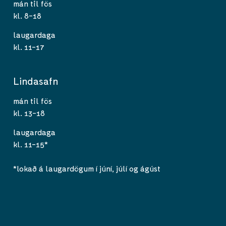
mán til fös
kl. 8-18
laugardaga
kl. 11-17
Lindasafn
mán til fös
kl. 13-18
laugardaga
kl. 11-15*
*lokað á laugardögum í júní, júlí og ágúst