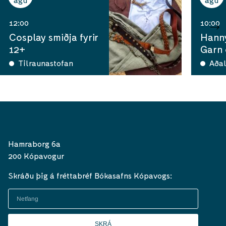
12:00
10:00
Cosplay smiðja fyrir
Hann
12+
Garn
Tilraunastofan
Aðal
Hamraborg 6a
200 Kópavogur
Skráðu þig á fréttabréf Bókasafns Kópavogs:
SKRÁ