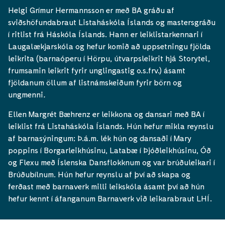
Helgi Grímur Hermannsson er með BA gráðu af
sviðshöfundabraut Listaháskóla Íslands og mastersgráðu
í ritlist frá Háskóla Íslands. Hann er leiklistarkennari í
Laugalækjarskóla og hefur komið að uppsetningu fjölda
leikrita (barnaóperu í Hörpu, útvarpsleikrit hjá Storytel,
frumsamin leikrit fyrir unglingastig o.s.frv.) ásamt
fjöldanum öllum af listnámskeiðum fyrir börn og
ungmenni
.
Ellen Margrét Bæhrenz er leikkona og dansari með BA í
leiklist frá Listaháskóla Íslands. Hún hefur mikla reynslu
af barnasýningum; Þ.á.m. lék hún og dansaði í Mary
poppins í Borgarleikhúsinu, Latabæ í Þjóðleikhúsinu, Óð
og Flexu með Íslenska Dansflokknum og var brúðuleikari í
Brúðubílnum. Hún hefur reynslu af því að skapa og
ferðast með barnaverk milli leikskóla ásamt því að hún
hefur kennt í áfanganum Barnaverk við leikarabraut LHÍ.