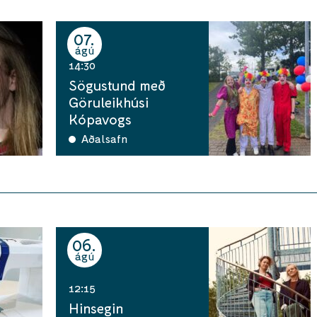
07
ágú
14:30
Sögustund með
Göruleikhúsi
Kópavogs
Aðalsafn
06
ágú
12:15
Hinsegin