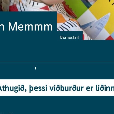
inn Memmm
Barnastarf
Athugið, þessi viðburður er liðinn