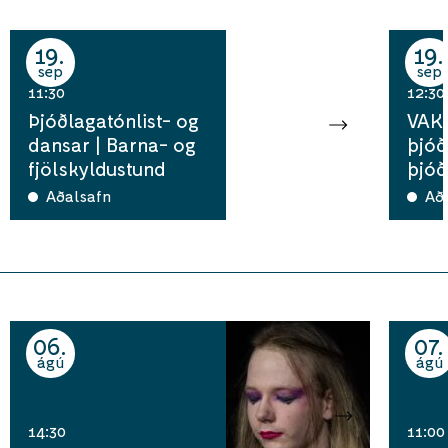
19
19
sep
sep
11:30
12:30
Þjóðlagatónlist- og
VAKA
dansar | Barna- og
þjóð
fjölskyldustund
þjóð
Aðalsafn
Að
06
07
ágú
ágú
14:30
11:00