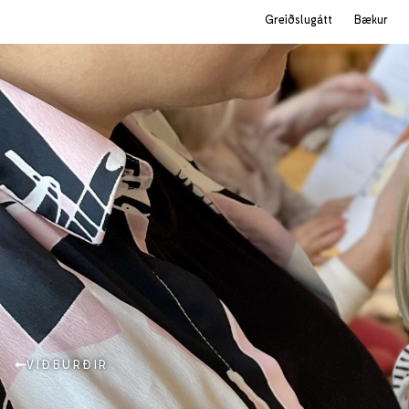
Greiðslugátt
Bækur
VIÐBURÐIR