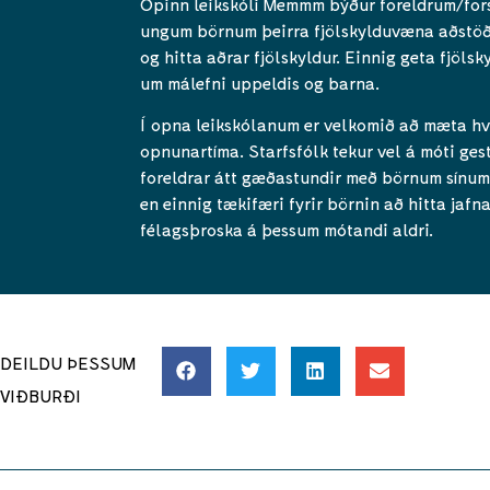
Opinn leikskóli Memmm býður foreldrum/for
ungum börnum þeirra fjölskylduvæna aðstöðu
og hitta aðrar fjölskyldur. Einnig geta fjölsk
um málefni uppeldis og barna.
Í opna leikskólanum er velkomið að mæta hv
opnunartíma. Starfsfólk tekur vel á móti ges
foreldrar átt gæðastundir með börnum sínum 
en einnig tækifæri fyrir börnin að hitta jafna
félagsþroska á þessum mótandi aldri.
DEILDU ÞESSUM
VIÐBURÐI