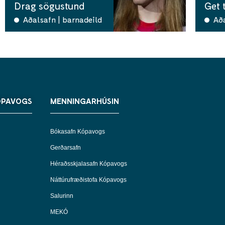
Drag sögustund
Get 
Aðalsafn | barnadeild
Að
ÓPAVOGS
MENNINGARHÚSIN
Bókasafn Kópavogs
Gerðarsafn
Héraðsskjalasafn Kópavogs
Náttúrufræðistofa Kópavogs
Salurinn
MEKÓ