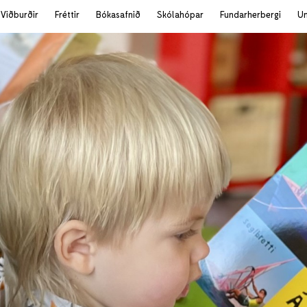
Viðburðir
Fréttir
Bókasafnið
Skólahópar
Fundarherbergi
U