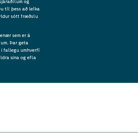
sjáraðilum og
 til þess að leika
yldur sótt fræðslu
enær sem er á
tum. Þar geta
í fallegu umhverfi
ldra sína og efla