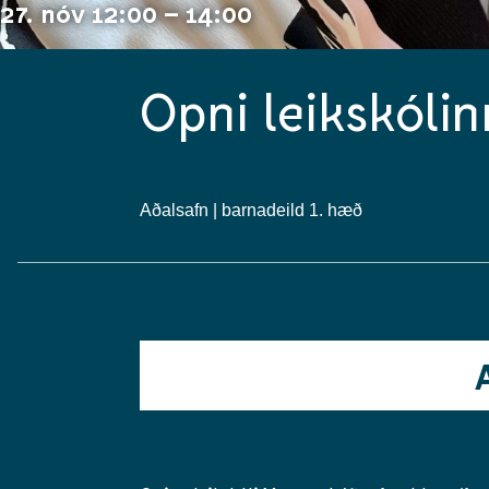
27. nóv 12:00 – 14:00
Opni leikskól
Aðalsafn | barnadeild 1. hæð