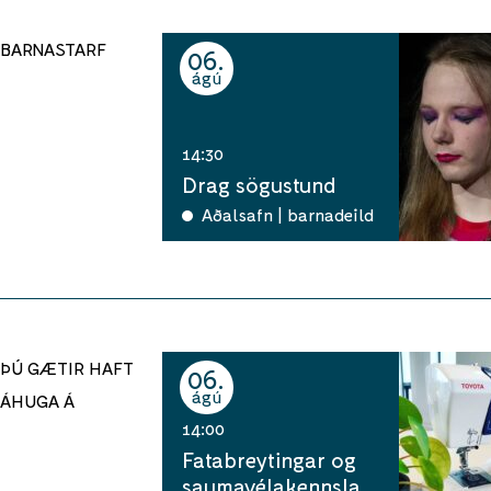
BARNASTARF
06
ágú
14:30
Drag sögustund
Aðalsafn | barnadeild
ÞÚ GÆTIR HAFT
06
ágú
ÁHUGA Á
14:00
Fatabreytingar og
saumavélakennsla