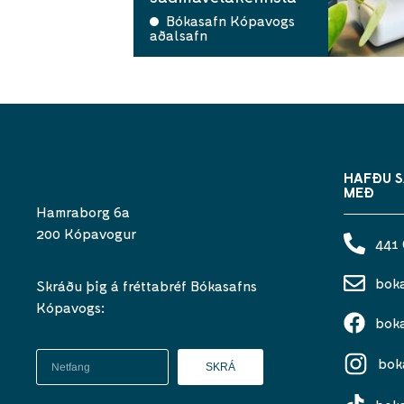
Bókasafn Kópavogs
aðalsafn
HAFÐU 
MEÐ
Hamraborg 6a
200 Kópavogur
441
bok
Skráðu þig á fréttabréf Bókasafns
Kópavogs:
bok
bok
SKRÁ