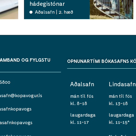
hádegistónar
Aðalsafn | 2. hæð
SAMBAND OG FYLGSTU
OPNUNARTÍMI BÓKASAFNS K
 6800
Aðalsafn
Lindasafn
asafn@kopavogur.is
mán til fös
mán til fös
kl. 8-18
kl. 13-18
asafnkopavogs
laugardaga
laugardaga
kl. 11-17
kl. 11-15*
asafnkopavogs