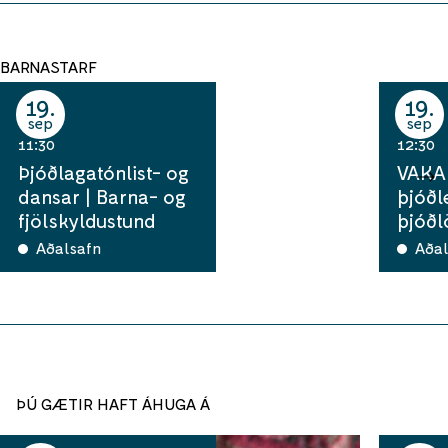
BARNASTARF
19
19
sep
sep
11:30
12:30
Þjóðlagatónlist- og
VAKA 
dansar | Barna- og
þjóðl
fjölskyldustund
þjóðl
Aðalsafn
Aðal
ÞÚ GÆTIR HAFT ÁHUGA Á