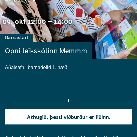
VIÐBURÐIR
09. okt 12:00 – 14:00
Barnastarf
Opni leikskólinn Memmm
Aðalsafn | barnadeild 1. hæð
Athugið, þessi viðburður er liðinn.