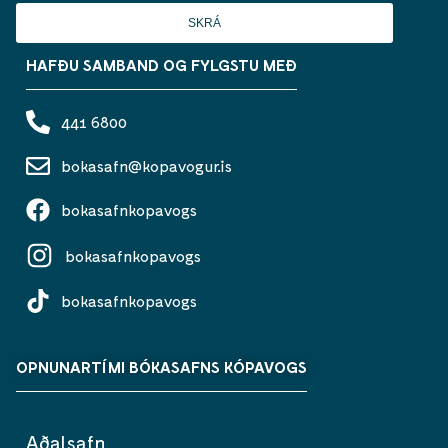
SKRÁ
HAFÐU SAMBAND OG FYLGSTU MEÐ
441 6800
bokasafn@kopavogur.is
bokasafnkopavogs
bokasafnkopavogs
bokasafnkopavogs
OPNUNARTÍMI BÓKASAFNS KÓPAVOGS
Aðalsafn