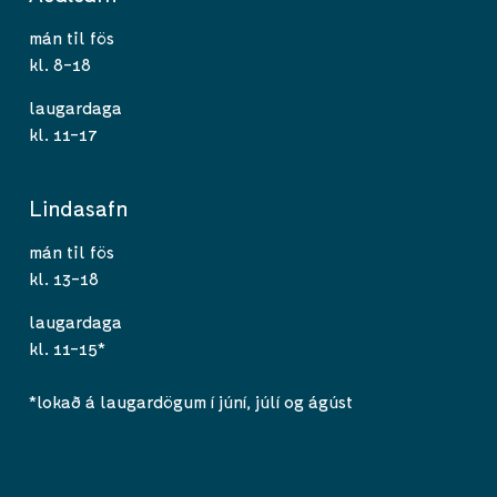
mán til fös
kl. 8-18
laugardaga
kl. 11-17
Lindasafn
mán til fös
kl. 13-18
laugardaga
kl. 11-15*
*lokað á laugardögum í júní, júlí og ágúst