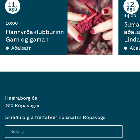
11
12
ágú
ágú
14:00
10:00
Sumar
Hannyrðaklúbburinn
aðals
Garn og gaman
Linda
Aðalsafn
Aðal
Hamraborg 6a
200 Kópavogur
Skráðu þig á fréttabréf Bókasafns Kópavogs: