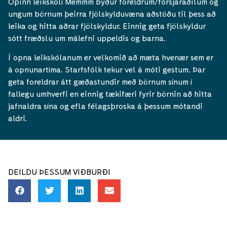
Opinn leikskóli Memmm býður foreldrum/forsjáraðilum og
ungum börnum þeirra fjölskylduvæna aðstöðu til þess að
leika og hitta aðrar fjölskyldur. Einnig geta fjölskyldur
sótt fræðslu um málefni uppeldis og barna.
Í opna leikskólanum er velkomið að mæta hvenær sem er
á opnunartíma. Starfsfólk tekur vel á móti gestum. Þar
geta foreldrar átt gæðastundir með börnum sínum í
fallegu umhverfi en einnig tækifæri fyrir börnin að hitta
jafnaldra sína og efla félagsþroska á þessum mótandi
aldri.
DEILDU ÞESSUM VIÐBURÐI