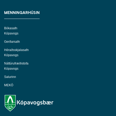
MENNINGARHÚSIN
Bókasafn
Kópavogs
Gerðarsafn
Héraðsskjalasafn
Kópavogs
Náttúrufræðistofa
Kópavogs
Salurinn
MEKÓ